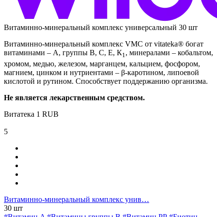
Витаминно-минеральный комплекс универсальный 30 шт
Витаминно-минеральный комплекс VMC от vitateka® богат
витаминами – А, группы В, С, Е, К
, минералами – кобальтом,
1
хромом, медью, железом, марганцем, кальцием, фосфором,
магнием, цинком и нутриентами – β-каротином, липоевой
кислотой и рутином. Способствует поддержанию организма.
Не является лекарственным средством.
Витатека
1
RUB
5
Витаминно-минеральный комплекс унив…
30 шт
#Витамин A
#Витамины группы В
#Витамин РР
#Биотин