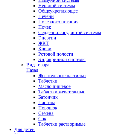
Иммунной системы
Нервной системы
Общеукрепляющее
Печени
Полезного питания
Почек
Сердечно-сосудистой системы
Энергии
ЖКТ
Крови
Ротовой полости
Эндокринной системы
Вид товара
Назад
Жевательные пастилки
Таблетки
Масло пищевое
Таблетки жевательные
Батончик
Пастила
Порошок
Семена
Сок
Таблетки растворимые
Для детей