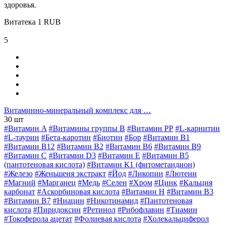
здоровья.
Витатека
1
RUB
5
Витаминно-минеральный комплекс для …
30 шт
#Витамин A
#Витамины группы В
#Витамин РР
#L-карнитин
#L-таурин
#Бета-каротин
#Биотин
#Бор
#Витамин B1
#Витамин B12
#Витамин B2
#Витамин B6
#Витамин B9
#Витамин C
#Витамин D3
#Витамин E
#Витамин В5
(пантотеновая кислота)
#Витамин К1 (фитометандион)
#Железо
#Женьшеня экстракт
#Йод
#Ликопин
#Лютеин
#Магний
#Марганец
#Медь
#Селен
#Хром
#Цинк
#Кальция
карбонат
#Аскорбиновая кислота
#Витамин H
#Витамин В3
#Витамин В7
#Ниацин
#Никотинамид
#Пантотеновая
кислота
#Пиридоксин
#Ретинол
#Рибофлавин
#Тиамин
#Токоферола ацетат
#Фолиевая кислота
#Холекальциферол