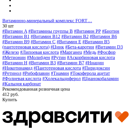
Витаминно-минеральный комплекс FORT…
30 шт
#Витамин A
#Витамины группы В
#Витамин РР
#Биотин
#Витамин B1
#Витамин B12
#Витамин B2
#Витамин B6
#Витамин B9
#Витамин C
#Витамин E
#Витамин В5
(пантотеновая кислота)
#Цинк
#Бета-каротин
#Витамин D3
#Железо
#Липоевая кислота
#Марганец
#Медь
#Фосфор
#Метионин
#Молибден
#Рутин
#Аскорбиновая кислота
#Витамин H
#Витамин В3
#Витамин В7
#Ниацин
#Никотинамид
#Пантотеновая кислота
#Пиридоксин
#Ретинол
#Рибофлавин
#Тиамин
#Токоферола ацетат
#Фолиевая кислота
#Холекальциферол
#Цианокобаламин
#Кальция карбонат
Рекомендованная розничная цена
412 руб.
Купить