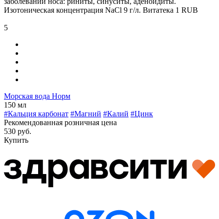
заболеваний носа: риниты, синуситы, аденоидиты.
Изотоническая концентрация NaCl 9 г/л.
Витатека
1
RUB
5
Морская вода Норм
150 мл
#Кальция карбонат
#Магний
#Калий
#Цинк
Рекомендованная розничная цена
530 руб.
Купить