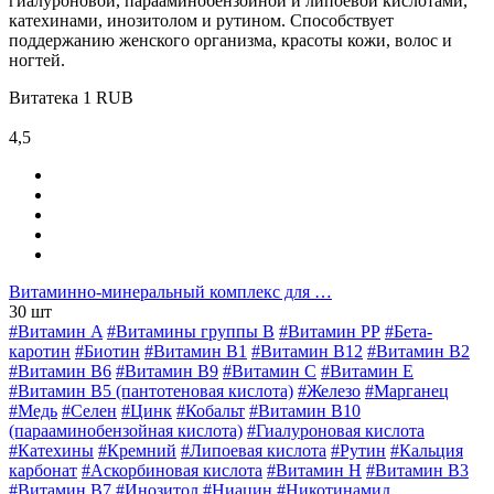
гиалуроновой, парааминобензойной и липоевой кислотами,
катехинами, инозитолом и рутином. Способствует
поддержанию женского организма, красоты кожи, волос и
ногтей.
Витатека
1
RUB
4,5
Витаминно-минеральный комплекс для …
30 шт
#Витамин A
#Витамины группы В
#Витамин РР
#Бета-
каротин
#Биотин
#Витамин B1
#Витамин B12
#Витамин B2
#Витамин B6
#Витамин B9
#Витамин C
#Витамин E
#Витамин В5 (пантотеновая кислота)
#Железо
#Марганец
#Медь
#Селен
#Цинк
#Кобальт
#Витамин В10
(парааминобензойная кислота)
#Гиалуроновая кислота
#Катехины
#Кремний
#Липоевая кислота
#Рутин
#Кальция
карбонат
#Аскорбиновая кислота
#Витамин H
#Витамин В3
#Витамин В7
#Инозитол
#Ниацин
#Никотинамид