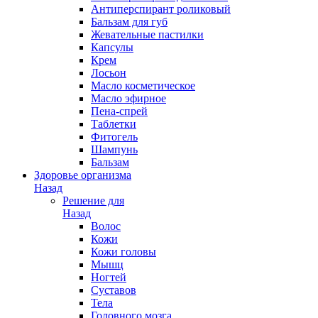
Антиперспирант роликовый
Бальзам для губ
Жевательные пастилки
Капсулы
Крем
Лосьон
Масло косметическое
Масло эфирное
Пена-спрей
Таблетки
Фитогель
Шампунь
Бальзам
Здоровье организма
Назад
Решение для
Назад
Волос
Кожи
Кожи головы
Мышц
Ногтей
Суставов
Тела
Головного мозга