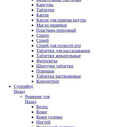
Капсулы
Таблетки
Капли
Капли для приема внутрь
Масло пищевое
Пластырь перцовый
Сироп
Спрей
Спрей для полости рта
Таблетки для рассасывания
Таблетки жевательные
Фитосвеча
Шипучие таблетки
Порошок
Таблетки растворимые
Концентрат
Суперфуд
Назад
Решение для
Назад
Волос
Кожи
Кожи головы
Ногтей