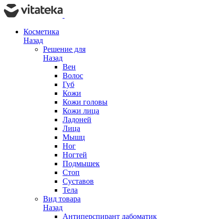
Косметика
Назад
Решение для
Назад
Вен
Волос
Губ
Кожи
Кожи головы
Кожи лица
Ладоней
Лица
Мышц
Ног
Ногтей
Подмышек
Стоп
Суставов
Тела
Вид товара
Назад
Антиперспирант дабоматик