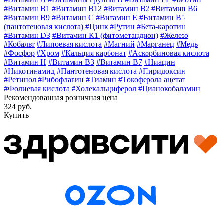
#Витамин B1
#Витамин B12
#Витамин B2
#Витамин B6
#Витамин B9
#Витамин C
#Витамин E
#Витамин В5
(пантотеновая кислота)
#Цинк
#Рутин
#Бета-каротин
#Витамин D3
#Витамин К1 (фитометандион)
#Железо
#Кобальт
#Липоевая кислота
#Магний
#Марганец
#Медь
#Фосфор
#Хром
#Кальция карбонат
#Аскорбиновая кислота
#Витамин H
#Витамин В3
#Витамин В7
#Ниацин
#Никотинамид
#Пантотеновая кислота
#Пиридоксин
#Ретинол
#Рибофлавин
#Тиамин
#Токоферола ацетат
#Фолиевая кислота
#Холекальциферол
#Цианокобаламин
Рекомендованная розничная цена
324 руб.
Купить