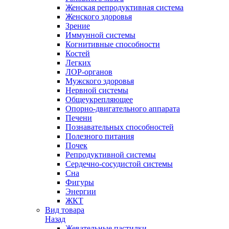
Женская репродуктивная система
Женского здоровья
Зрение
Иммунной системы
Когнитивные способности
Костей
Легких
ЛОР-органов
Мужского здоровья
Нервной системы
Общеукрепляющее
Опорно-двигательного аппарата
Печени
Познавательных способностей
Полезного питания
Почек
Репродуктивной системы
Сердечно-сосудистой системы
Сна
Фигуры
Энергии
ЖКТ
Вид товара
Назад
Жевательные пастилки