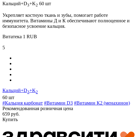
Кальций+D
+K
60 шт
3
2
Укрепляет костную ткань и зубы, помогает работе
иммунитета. Витамины Д и К обеспечивают полноценное и
безопасное усвоение кальция.
Витатека
1
RUB
5
Кальций+D
+K
3
2
60 шт
#Кальция карбонат
#Витамин D3
#Витамин К2 (менахинон)
Рекомендованная розничная цена
659 руб.
Купить