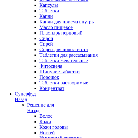
Капсулы
Таблетки
Капли
Капли для приема внутрь
Масло пищевое
Пластырь перцовый
Сироп
Спрей
Спрей для полости рта
Таблетки для рассасывания
Таблетки жевательные
Фитосвеча
Шипучие таблетки
Порошок
Таблетки растворимые
Концентрат
Суперфуд
Назад
Решение для
Назад
Волос
Кожи
Кожи головы
Ногтей