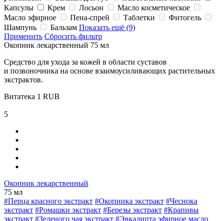
Капсулы
Крем
Лосьон
Масло косметическое
Масло эфирное
Пена-спрей
Таблетки
Фитогель
Шампунь
Бальзам
Показать ещё (9)
Применить
Сбросить фильтр
Окопник лекарственный 75 мл
Средство для ухода за кожей в области суставов
и позвоночника на основе взаимоусиливающих растительных
экстрактов.
Витатека
1
RUB
5
Окопник лекарственный
75 мл
#Перца красного экстракт
#Окопника экстракт
#Чеснока
экстракт
#Ромашки экстракт
#Березы экстракт
#Крапивы
экстракт
#Зеленого чая экстракт
#Эвкалипта эфирное масло