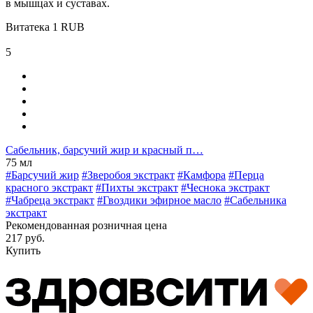
в мышцах и суставах.
Витатека
1
RUB
5
Сабельник, барсучий жир и красный п…
75 мл
#Барсучий жир
#Зверобоя экстракт
#Камфора
#Перца
красного экстракт
#Пихты экстракт
#Чеснока экстракт
#Чабреца экстракт
#Гвоздики эфирное масло
#Сабельника
экстракт
Рекомендованная розничная цена
217 руб.
Купить