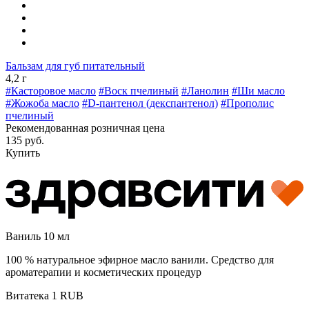
Бальзам для губ питательный
4,2 г
#Касторовое масло
#Воск пчелиный
#Ланолин
#Ши масло
#Жожоба масло
#D-пантенол (декспантенол)
#Прополис
пчелиный
Рекомендованная розничная цена
135 руб.
Купить
Ваниль 10 мл
100 % натуральное эфирное масло ванили. Средство для
ароматерапии и косметических процедур
Витатека
1
RUB