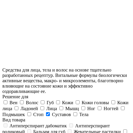
Средства для лица, тела и волос на основе тщательно
разработанных рецептур. Витальные формулы биологически
активные вещества, макро- и микроэлементы, благотворно
влияющие на состояние кожи и эффективно
оздоравливающие ее.
Решение для
Вен
Волос
Губ
Кожи
Кожи головы
Кожи
лица
Ладоней
Лица
Мышц
Ног
Ногтей
Подмышек
Стоп
Суставов
Тела
Вид товара
Антиперспирант дабоматик
Антиперспирант
роликовый
Бальзам для губ
Жевательные пастилки