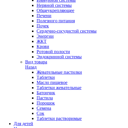
Иммунной системы
Нервной системы
Общеукрепляющее
Печени
Полезного питания
Почек
Сердечно-сосудистой системы
Энергии
ЖКТ
Крови
Ротовой полости
Эндокринной системы
Вид товара
Назад
Жевательные пастилки
Таблетки
Масло пищевое
Таблетки жевательные
Батончик
Пастила
Порошок
Семена
Сок
Таблетки растворимые
Для детей