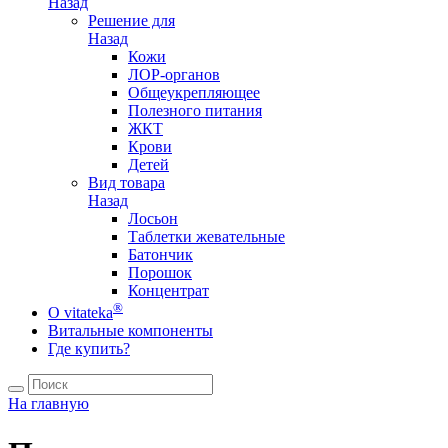
Назад
Решение для
Назад
Кожи
ЛОР-органов
Общеукрепляющее
Полезного питания
ЖКТ
Крови
Детей
Вид товара
Назад
Лосьон
Таблетки жевательные
Батончик
Порошок
Концентрат
®
О vitateka
Витальные компоненты
Где купить?
На главную