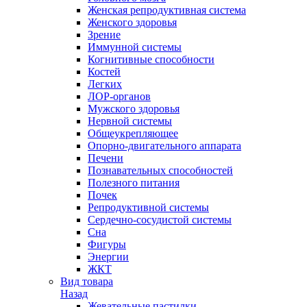
Женская репродуктивная система
Женского здоровья
Зрение
Иммунной системы
Когнитивные способности
Костей
Легких
ЛОР-органов
Мужского здоровья
Нервной системы
Общеукрепляющее
Опорно-двигательного аппарата
Печени
Познавательных способностей
Полезного питания
Почек
Репродуктивной системы
Сердечно-сосудистой системы
Сна
Фигуры
Энергии
ЖКТ
Вид товара
Назад
Жевательные пастилки