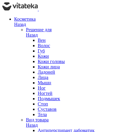
Косметика
Назад
Решение для
Назад
Вен
Волос
Губ
Кожи
Кожи головы
Кожи лица
Ладоней
Лица
Мышц
Ног
Ногтей
Подмышек
Стоп
Суставов
Тела
Вид товара
Назад
Антиперспирант дабоматик