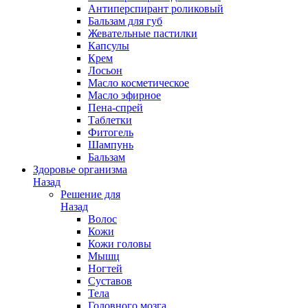
Антиперспирант роликовый
Бальзам для губ
Жевательные пастилки
Капсулы
Крем
Лосьон
Масло косметическое
Масло эфирное
Пена-спрей
Таблетки
Фитогель
Шампунь
Бальзам
Здоровье организма
Назад
Решение для
Назад
Волос
Кожи
Кожи головы
Мышц
Ногтей
Суставов
Тела
Головного мозга