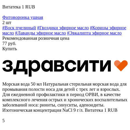
Витатека
1
RUB
Фитоворонка ушная
2 шт
#Воск пчелиный
#Гвоздики эфирное масло
#Корицы эфирное
масло
#Лаванды эфирное масло
#Эвкалипта эфирное масло
Рекомендованная розничная цена
77 руб.
Купить
Морская вода 50 мл
Натуральная стерильная морская вода для
промывания полости носа для детей с трех лет и взрослых.
Для ежедневной профилактики в период ОРВИ, в качестве
комплексного лечения острых и хронических воспалительных
заболеваний носа: риниты, синуситы, аденоидиты.
Изотоническая концентрация NaCl 9 г/л.
Витатека
1
RUB
5