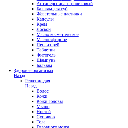
Антиперспирант роликовый
Бальзам для губ
Жевательные пастилки
Капсулы
Крем
Лосьон
Масло косметическое
Масло эфирное
Пена-спрей
Таблетки
Фитогель
Шампунь
Бальзам
Здоровье организма
Назад
Решение для
Назад
Волос
Кожи
Кожи головы
Мышц
Ногтей
Суставов
Тела
Головного мозга