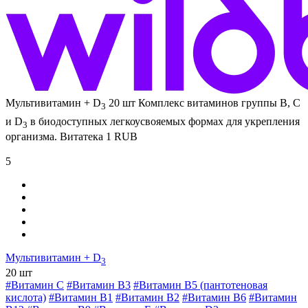
Мультивитамин + D
20 шт
Комплекс витаминов группы В, С
3
и D
в биодоступных легкоусвояемых формах для укрепления
3
организма.
Витатека
1
RUB
5
Мультивитамин + D
3
20 шт
#Витамин C
#Витамин В3
#Витамин В5 (пантотеновая
кислота)
#Витамин B1
#Витамин B2
#Витамин B6
#Витамин