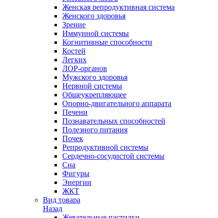
Женская репродуктивная система
Женского здоровья
Зрение
Иммунной системы
Когнитивные способности
Костей
Легких
ЛОР-органов
Мужского здоровья
Нервной системы
Общеукрепляющее
Опорно-двигательного аппарата
Печени
Познавательных способностей
Полезного питания
Почек
Репродуктивной системы
Сердечно-сосудистой системы
Сна
Фигуры
Энергии
ЖКТ
Вид товара
Назад
Жевательные пастилки