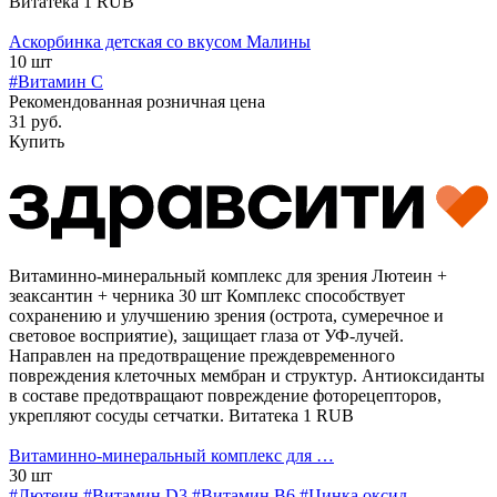
Витатека
1
RUB
Аскорбинка детская со вкусом Малины
10 шт
#Витамин C
Рекомендованная розничная цена
31 руб.
Купить
Витаминно-минеральный комплекс для зрения Лютеин +
зеаксантин + черника 30 шт
Комплекс способствует
сохранению и улучшению зрения (острота, сумеречное и
световое восприятие), защищает глаза от УФ-лучей.
Направлен на предотвращение преждевременного
повреждения клеточных мембран и структур. Антиоксиданты
в составе предотвращают повреждение фоторецепторов,
укрепляют сосуды сетчатки.
Витатека
1
RUB
Витаминно-минеральный комплекс для …
30 шт
#Лютеин
#Витамин D3
#Витамин B6
#Цинка оксид