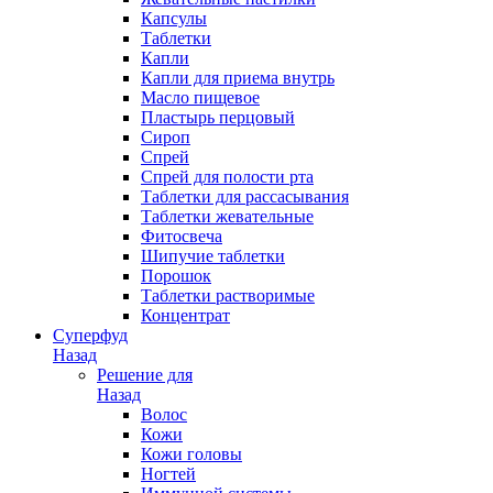
Капсулы
Таблетки
Капли
Капли для приема внутрь
Масло пищевое
Пластырь перцовый
Сироп
Спрей
Спрей для полости рта
Таблетки для рассасывания
Таблетки жевательные
Фитосвеча
Шипучие таблетки
Порошок
Таблетки растворимые
Концентрат
Суперфуд
Назад
Решение для
Назад
Волос
Кожи
Кожи головы
Ногтей