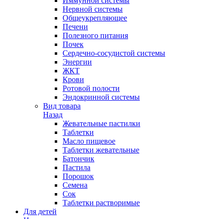
Иммунной системы
Нервной системы
Общеукрепляющее
Печени
Полезного питания
Почек
Сердечно-сосудистой системы
Энергии
ЖКТ
Крови
Ротовой полости
Эндокринной системы
Вид товара
Назад
Жевательные пастилки
Таблетки
Масло пищевое
Таблетки жевательные
Батончик
Пастила
Порошок
Семена
Сок
Таблетки растворимые
Для детей