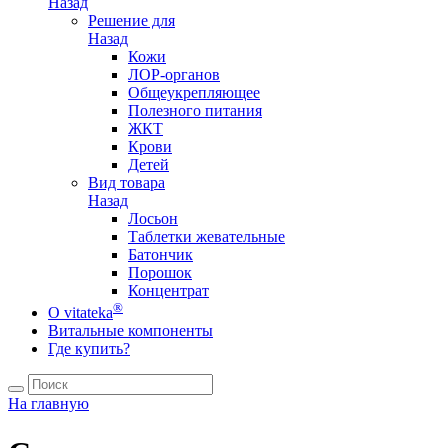
Назад
Решение для
Назад
Кожи
ЛОР-органов
Общеукрепляющее
Полезного питания
ЖКТ
Крови
Детей
Вид товара
Назад
Лосьон
Таблетки жевательные
Батончик
Порошок
Концентрат
®
О vitateka
Витальные компоненты
Где купить?
На главную