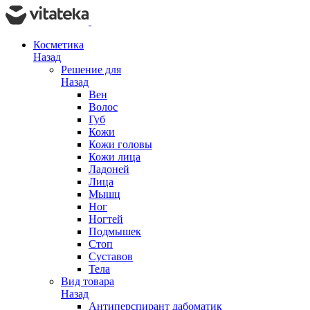
Косметика
Назад
Решение для
Назад
Вен
Волос
Губ
Кожи
Кожи головы
Кожи лица
Ладоней
Лица
Мышц
Ног
Ногтей
Подмышек
Стоп
Суставов
Тела
Вид товара
Назад
Антиперспирант дабоматик