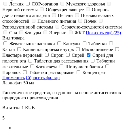
Легких
ЛОР-органов
Мужского здоровья
Нервной системы
Общеукрепляющее
Опорно-
двигательного аппарата
Печени
Познавательных
способностей
Полезного питания
Почек
Репродуктивной системы
Сердечно-сосудистой системы
Сна
Фигуры
Энергии
ЖКТ
Показать ещё (25)
Вид товара
Жевательные пастилки
Капсулы
Таблетки
Капли
Капли для приема внутрь
Масло пищевое
Пластырь перцовый
Сироп
Спрей
Спрей для
полости рта
Таблетки для рассасывания
Таблетки
жевательные
Фитосвеча
Шипучие таблетки
Порошок
Таблетки растворимые
Концентрат
Применить
Сбросить фильтр
Лариофит 50 мл
Гигиеническое средство, созданное на основе антисептиков
природного происхождения
Витатека
1
RUB
5