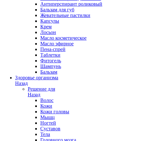
Антиперспирант роликовый
Бальзам для губ
Жевательные пастилки
Капсулы
Крем
Лосьон
Масло косметическое
Масло эфирное
Пена-спрей
Таблетки
Фитогель
Шампунь
Бальзам
Здоровье организма
Назад
Решение для
Назад
Волос
Кожи
Кожи головы
Мышц
Ногтей
Суставов
Тела
Головного мозга