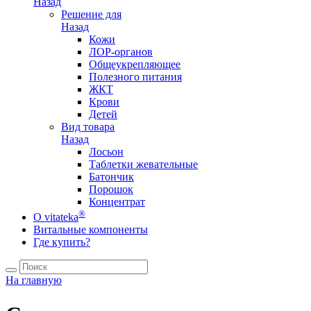
Назад
Решение для
Назад
Кожи
ЛОР-органов
Общеукрепляющее
Полезного питания
ЖКТ
Крови
Детей
Вид товара
Назад
Лосьон
Таблетки жевательные
Батончик
Порошок
Концентрат
®
О vitateka
Витальные компоненты
Где купить?
На главную