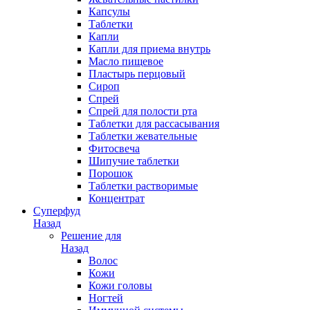
Капсулы
Таблетки
Капли
Капли для приема внутрь
Масло пищевое
Пластырь перцовый
Сироп
Спрей
Спрей для полости рта
Таблетки для рассасывания
Таблетки жевательные
Фитосвеча
Шипучие таблетки
Порошок
Таблетки растворимые
Концентрат
Суперфуд
Назад
Решение для
Назад
Волос
Кожи
Кожи головы
Ногтей