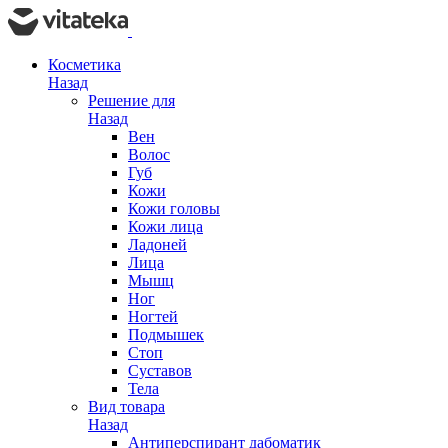
Косметика
Назад
Решение для
Назад
Вен
Волос
Губ
Кожи
Кожи головы
Кожи лица
Ладоней
Лица
Мышц
Ног
Ногтей
Подмышек
Стоп
Суставов
Тела
Вид товара
Назад
Антиперспирант дабоматик