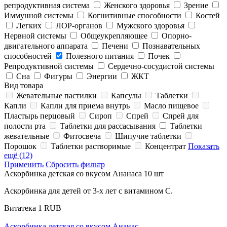
репродуктивная система
Женского здоровья
Зрение
Иммунной системы
Когнитивные способности
Костей
Легких
ЛОР-органов
Мужского здоровья
Нервной системы
Общеукрепляющее
Опорно-
двигательного аппарата
Печени
Познавательных
способностей
Полезного питания
Почек
Репродуктивной системы
Сердечно-сосудистой системы
Сна
Фигуры
Энергии
ЖКТ
Вид товара
Жевательные пастилки
Капсулы
Таблетки
Капли
Капли для приема внутрь
Масло пищевое
Пластырь перцовый
Сироп
Спрей
Спрей для
полости рта
Таблетки для рассасывания
Таблетки
жевательные
Фитосвеча
Шипучие таблетки
Порошок
Таблетки растворимые
Концентрат
Показать
ещё (12)
Применить
Сбросить фильтр
Аскорбинка детская со вкусом Ананаса 10 шт
Аскорбинка для детей от 3-х лет с витамином С.
Витатека
1
RUB
Аскорбинка детская со вкусом Ананас…