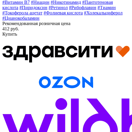
#Витамин В7
#Ниацин
#Никотинамид
#Пантотеновая
кислота
#Пиридоксин
#Ретинол
#Рибофлавин
#Тиамин
#Токоферола ацетат
#Фолиевая кислота
#Холекальциферол
#Цианокобаламин
Рекомендованная розничная цена
412 руб.
Купить