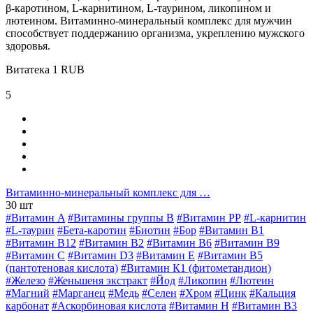
β-каротином, L-карнитином, L-таурином, ликопином и
лютеином. Витаминно-минеральный комплекс для мужчин
способствует поддержанию организма, укреплению мужского
здоровья.
Витатека
1
RUB
5
Витаминно-минеральный комплекс для …
30 шт
#Витамин A
#Витамины группы В
#Витамин РР
#L-карнитин
#L-таурин
#Бета-каротин
#Биотин
#Бор
#Витамин B1
#Витамин B12
#Витамин B2
#Витамин B6
#Витамин B9
#Витамин C
#Витамин D3
#Витамин E
#Витамин В5
(пантотеновая кислота)
#Витамин К1 (фитометандион)
#Железо
#Женьшеня экстракт
#Йод
#Ликопин
#Лютеин
#Магний
#Марганец
#Медь
#Селен
#Хром
#Цинк
#Кальция
карбонат
#Аскорбиновая кислота
#Витамин H
#Витамин В3