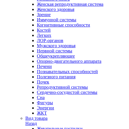
Женская репродуктивная система
Женского здоровья
Зрение
Иммунной системы
Когнитивные способности
Костей
Легких
ЛОР-органов
Мужского здоровья
Нервной системы
Общеукрепляющее
Опорно-двигательного аппарата
Печени
Познавательных способностей
Полезного питания
Почек
Репродуктивной системы
Сердечно-сосудистой системы
Сна
Фигуры
Энергии
ЖКТ
Вид товара
Назад
Жевательные пастилки