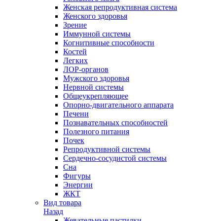
Женская репродуктивная система
Женского здоровья
Зрение
Иммунной системы
Когнитивные способности
Костей
Легких
ЛОР-органов
Мужского здоровья
Нервной системы
Общеукрепляющее
Опорно-двигательного аппарата
Печени
Познавательных способностей
Полезного питания
Почек
Репродуктивной системы
Сердечно-сосудистой системы
Сна
Фигуры
Энергии
ЖКТ
Вид товара
Назад
Жевательные пастилки