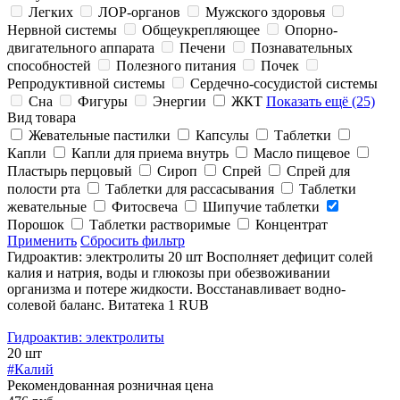
Легких
ЛОР-органов
Мужского здоровья
Нервной системы
Общеукрепляющее
Опорно-
двигательного аппарата
Печени
Познавательных
способностей
Полезного питания
Почек
Репродуктивной системы
Сердечно-сосудистой системы
Сна
Фигуры
Энергии
ЖКТ
Показать ещё (25)
Вид товара
Жевательные пастилки
Капсулы
Таблетки
Капли
Капли для приема внутрь
Масло пищевое
Пластырь перцовый
Сироп
Спрей
Спрей для
полости рта
Таблетки для рассасывания
Таблетки
жевательные
Фитосвеча
Шипучие таблетки
Порошок
Таблетки растворимые
Концентрат
Применить
Сбросить фильтр
Гидроактив: электролиты 20 шт
Восполняет дефицит солей
калия и натрия, воды и глюкозы при обезвоживании
организма и потере жидкости. Восстанавливает водно-
солевой баланс.
Витатека
1
RUB
Гидроактив: электролиты
20 шт
#Калий
Рекомендованная розничная цена