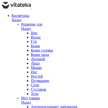
Косметика
Назад
Решение для
Назад
Вен
Волос
Губ
Кожи
Кожи головы
Кожи лица
Ладоней
Лица
Мышц
Ног
Ногтей
Подмышек
Стоп
Суставов
Тела
Вид товара
Назад
Антиперспирант дабоматик