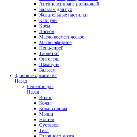
Антиперспирант роликовый
Бальзам для губ
Жевательные пастилки
Капсулы
Крем
Лосьон
Масло косметическое
Масло эфирное
Пена-спрей
Таблетки
Фитогель
Шампунь
Бальзам
Здоровье организма
Назад
Решение для
Назад
Волос
Кожи
Кожи головы
Мышц
Ногтей
Суставов
Тела
Головного мозга