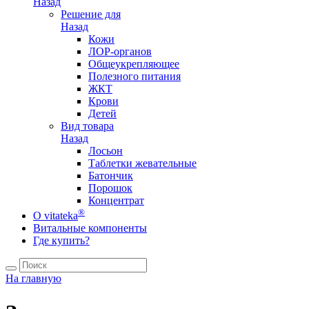
Назад
Решение для
Назад
Кожи
ЛОР-органов
Общеукрепляющее
Полезного питания
ЖКТ
Крови
Детей
Вид товара
Назад
Лосьон
Таблетки жевательные
Батончик
Порошок
Концентрат
®
О vitateka
Витальные компоненты
Где купить?
На главную