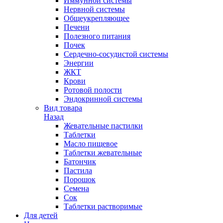
Иммунной системы
Нервной системы
Общеукрепляющее
Печени
Полезного питания
Почек
Сердечно-сосудистой системы
Энергии
ЖКТ
Крови
Ротовой полости
Эндокринной системы
Вид товара
Назад
Жевательные пастилки
Таблетки
Масло пищевое
Таблетки жевательные
Батончик
Пастила
Порошок
Семена
Сок
Таблетки растворимые
Для детей