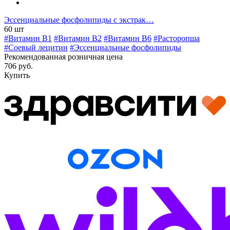
Эссенциальные фосфолипиды с экстрак…
60 шт
#Витамин B1
#Витамин B2
#Витамин B6
#Расторопша
#Соевый лецитин
#Эссенциальные фосфолипиды
Рекомендованная розничная цена
706 руб.
Купить