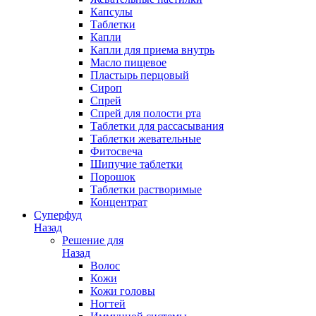
Капсулы
Таблетки
Капли
Капли для приема внутрь
Масло пищевое
Пластырь перцовый
Сироп
Спрей
Спрей для полости рта
Таблетки для рассасывания
Таблетки жевательные
Фитосвеча
Шипучие таблетки
Порошок
Таблетки растворимые
Концентрат
Суперфуд
Назад
Решение для
Назад
Волос
Кожи
Кожи головы
Ногтей