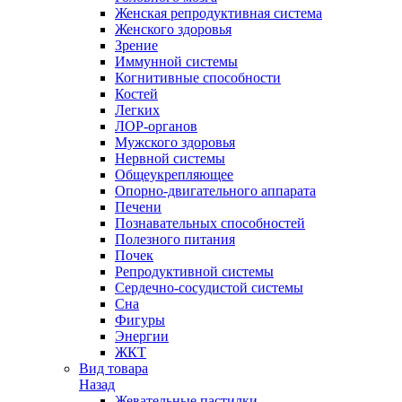
Женская репродуктивная система
Женского здоровья
Зрение
Иммунной системы
Когнитивные способности
Костей
Легких
ЛОР-органов
Мужского здоровья
Нервной системы
Общеукрепляющее
Опорно-двигательного аппарата
Печени
Познавательных способностей
Полезного питания
Почек
Репродуктивной системы
Сердечно-сосудистой системы
Сна
Фигуры
Энергии
ЖКТ
Вид товара
Назад
Жевательные пастилки