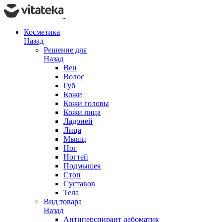
Косметика
Назад
Решение для
Назад
Вен
Волос
Губ
Кожи
Кожи головы
Кожи лица
Ладоней
Лица
Мышц
Ног
Ногтей
Подмышек
Стоп
Суставов
Тела
Вид товара
Назад
Антиперспирант дабоматик