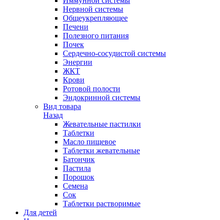
Иммунной системы
Нервной системы
Общеукрепляющее
Печени
Полезного питания
Почек
Сердечно-сосудистой системы
Энергии
ЖКТ
Крови
Ротовой полости
Эндокринной системы
Вид товара
Назад
Жевательные пастилки
Таблетки
Масло пищевое
Таблетки жевательные
Батончик
Пастила
Порошок
Семена
Сок
Таблетки растворимые
Для детей