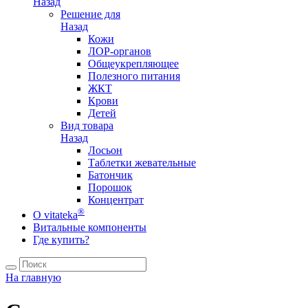
Назад
Решение для
Назад
Кожи
ЛОР-органов
Общеукрепляющее
Полезного питания
ЖКТ
Крови
Детей
Вид товара
Назад
Лосьон
Таблетки жевательные
Батончик
Порошок
Концентрат
®
О vitateka
Витальные компоненты
Где купить?
На главную