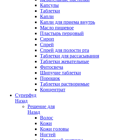
Капсулы
Таблетки
Капли
Капли для приема внутрь
Масло пищевое
Пластырь перцовый
Сироп
Спрей
Спрей для полости рта
Таблетки для рассасывания
Таблетки жевательные
Фитосвеча
Шипучие таблетки
Порошок
Таблетки растворимые
Концентрат
Суперфуд
Назад
Решение для
Назад
Волос
Кожи
Кожи головы
Ногтей