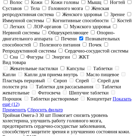
Волос
Кожи
Кожи головы
Мышц
Ногтей
Суставов
Тела
Головного мозга
Женская
репродуктивная система
Женского здоровья
Зрение
Иммунной системы
Когнитивные способности
Костей
Легких
ЛОР-органов
Мужского здоровья
Нервной системы
Общеукрепляющее
Опорно-
двигательного аппарата
Печени
Познавательных
способностей
Полезного питания
Почек
Репродуктивной системы
Сердечно-сосудистой системы
Сна
Фигуры
Энергии
ЖКТ
Вид товара
Жевательные пастилки
Капсулы
Таблетки
Капли
Капли для приема внутрь
Масло пищевое
Пластырь перцовый
Сироп
Спрей
Спрей для
полости рта
Таблетки для рассасывания
Таблетки
жевательные
Фитосвеча
Шипучие таблетки
Порошок
Таблетки растворимые
Концентрат
Показать
ещё (12)
Применить
Сбросить фильтр
Тройная Омега-3 30 шт
Помогает снизить уровень
холестерина, улучшить работу головного мозга,
предотвратить сердечно-сосудистые заболевания,
способствует защитите зрения и улучшению состояния кожи.