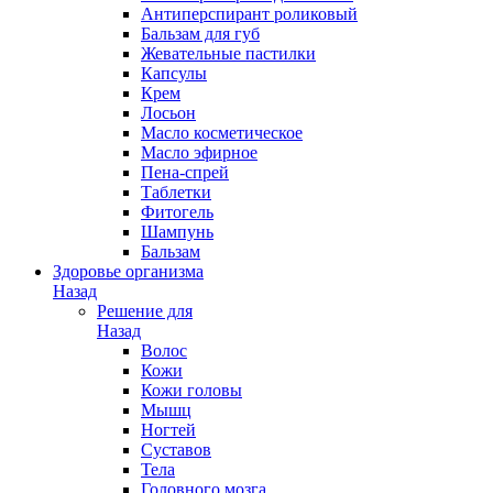
Антиперспирант роликовый
Бальзам для губ
Жевательные пастилки
Капсулы
Крем
Лосьон
Масло косметическое
Масло эфирное
Пена-спрей
Таблетки
Фитогель
Шампунь
Бальзам
Здоровье организма
Назад
Решение для
Назад
Волос
Кожи
Кожи головы
Мышц
Ногтей
Суставов
Тела
Головного мозга