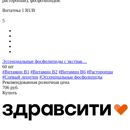
расторопши), фосфолипидов.
Витатека
1
RUB
5
Эссенциальные фосфолипиды с экстрак…
60 шт
#Витамин B1
#Витамин B2
#Витамин B6
#Расторопша
#Соевый лецитин
#Эссенциальные фосфолипиды
Рекомендованная розничная цена
706 руб.
Купить