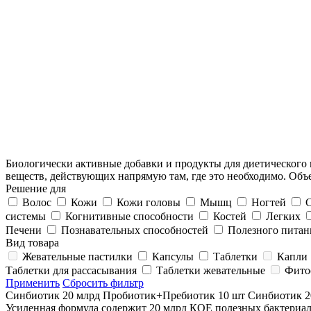
Биологически активные добавки и продукты для диетического
веществ, действующих напрямую там, где это необходимо. Об
Решение для
Волос
Кожи
Кожи головы
Мышц
Ногтей
С
системы
Когнитивные способности
Костей
Легких
Печени
Познавательных способностей
Полезного питан
Вид товара
Жевательные пастилки
Капсулы
Таблетки
Капли
Таблетки для рассасывания
Таблетки жевательные
Фито
Применить
Сбросить фильтр
Синбиотик 20 млрд Пробиотик+Пребиотик 10 шт
Синбиотик 2
Усиленная формула содержит 20 млрд КОЕ полезных бактериа