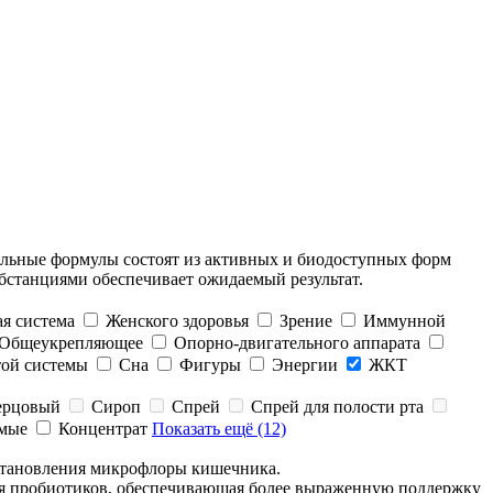
тальные формулы состоят из активных и биодоступных форм
бстанциями обеспечивает ожидаемый результат.
я система
Женского здоровья
Зрение
Иммунной
Общеукрепляющее
Опорно-двигательного аппарата
той системы
Сна
Фигуры
Энергии
ЖКТ
ерцовый
Сироп
Спрей
Спрей для полости рта
имые
Концентрат
Показать ещё (12)
становления микрофлоры кишечника.
ия пробиотиков, обеспечивающая более выраженную поддержку