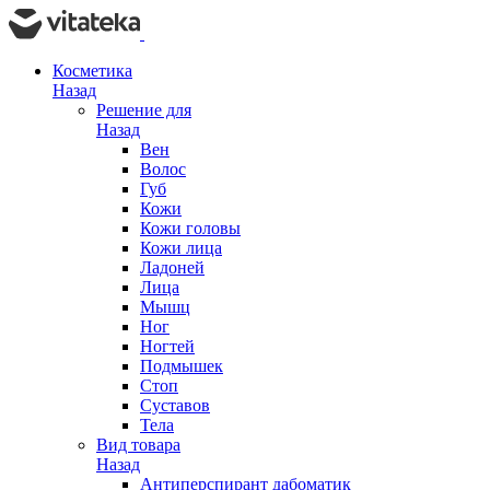
Косметика
Назад
Решение для
Назад
Вен
Волос
Губ
Кожи
Кожи головы
Кожи лица
Ладоней
Лица
Мышц
Ног
Ногтей
Подмышек
Стоп
Суставов
Тела
Вид товара
Назад
Антиперспирант дабоматик