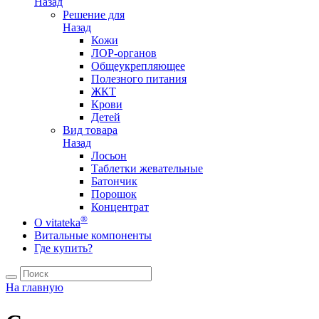
Назад
Решение для
Назад
Кожи
ЛОР-органов
Общеукрепляющее
Полезного питания
ЖКТ
Крови
Детей
Вид товара
Назад
Лосьон
Таблетки жевательные
Батончик
Порошок
Концентрат
®
О vitateka
Витальные компоненты
Где купить?
На главную