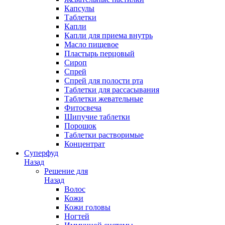
Капсулы
Таблетки
Капли
Капли для приема внутрь
Масло пищевое
Пластырь перцовый
Сироп
Спрей
Спрей для полости рта
Таблетки для рассасывания
Таблетки жевательные
Фитосвеча
Шипучие таблетки
Порошок
Таблетки растворимые
Концентрат
Суперфуд
Назад
Решение для
Назад
Волос
Кожи
Кожи головы
Ногтей