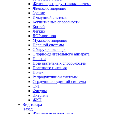
Женская репродуктивная система
Женского здоровья
Зрение
Иммунной системы
Когнитивные способности
Костей
Легких
ЛОР-органов
Мужского здоровья
Нервной системы
Общеукрепляющее
Опорно-двигательного аппарата
Печени
Познавательных способностей
Полезного питания
Почек
Репродуктивной системы
Сердечно-сосудистой системы
Сна
Фигуры
Энергии
ЖКТ
Вид товара
Назад
Жевательные пастилки