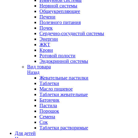
Иммунной системы
Нервной системы
Общеукрепляющее
Печени
Полезного питания
Почек
Сердечно-сосудистой системы
Энергии
ЖКТ
Крови
Ротовой полости
Эндокринной системы
Вид товара
Назад
Жевательные пастилки
Таблетки
Масло пищевое
Таблетки жевательные
Батончик
Пастила
Порошок
Семена
Сок
Таблетки растворимые
Для детей