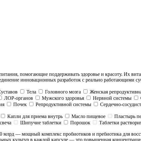
 питания, помогающие поддерживать здоровье и красоту. Их ви
ъединение инновационных разработок с реально работающими су
уставов
Тела
Головного мозга
Женская репродуктивна
ЛОР-органов
Мужского здоровья
Нервной системы
ия
Почек
Репродуктивной системы
Сердечно-сосудис
Капли для приема внутрь
Масло пищевое
Пластырь п
свеча
Шипучие таблетки
Порошок
Таблетки раствор
0 млрд — мощный комплекс пробиотиков и пребиотика для вос
льных культур в каждой капсуле — это повышенная концентрац