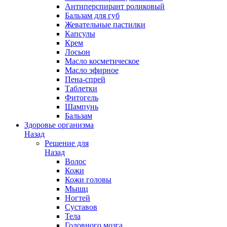
Антиперспирант роликовый
Бальзам для губ
Жевательные пастилки
Капсулы
Крем
Лосьон
Масло косметическое
Масло эфирное
Пена-спрей
Таблетки
Фитогель
Шампунь
Бальзам
Здоровье организма
Назад
Решение для
Назад
Волос
Кожи
Кожи головы
Мышц
Ногтей
Суставов
Тела
Головного мозга