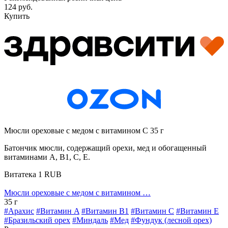
124 руб.
Купить
Мюсли ореховые с медом с витамином С 35 г
Батончик мюсли, содержащий орехи, мед и обогащенный
витаминами А, В1, С, Е.
Витатека
1
RUB
Мюсли ореховые с медом с витамином …
35 г
#Арахис
#Витамин A
#Витамин B1
#Витамин C
#Витамин E
#Бразильский орех
#Миндаль
#Мед
#Фундук (лесной орех)