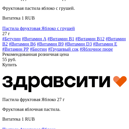
Фруктовая пастила яблоко с грушей.
Витатека
1
RUB
Пастила фруктовая Яблоко с грушей
27 г
#Бетулин
#Витамин A
#Витамин B1
#Витамин B12
#Витамин
B2
#Витамин B6
#Витамин B9
#Витамин D3
#Витамин E
#Витамин РР
#Биотин
#Грушевый сок
#Яблочное пюре
Рекомендованная розничная цена
55 руб.
Купить
Пастила фруктовая Яблоко 27 г
Фруктовая яблочная пастила.
Витатека
1
RUB