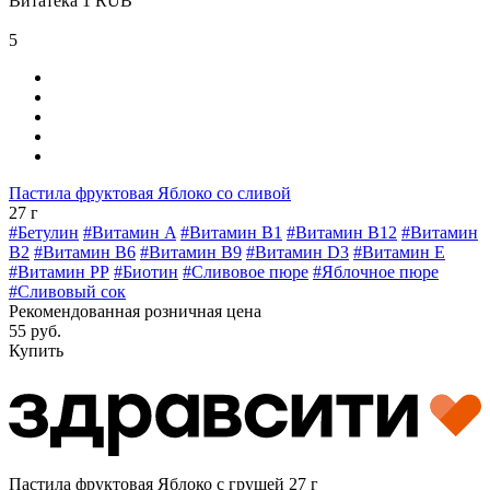
Витатека
1
RUB
5
Пастила фруктовая Яблоко со сливой
27 г
#Бетулин
#Витамин A
#Витамин B1
#Витамин B12
#Витамин
B2
#Витамин B6
#Витамин B9
#Витамин D3
#Витамин E
#Витамин РР
#Биотин
#Сливовое пюре
#Яблочное пюре
#Сливовый сок
Рекомендованная розничная цена
55 руб.
Купить
Пастила фруктовая Яблоко с грушей 27 г