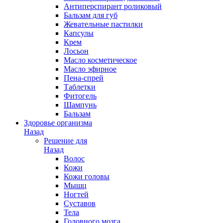
Антиперспирант роликовый
Бальзам для губ
Жевательные пастилки
Капсулы
Крем
Лосьон
Масло косметическое
Масло эфирное
Пена-спрей
Таблетки
Фитогель
Шампунь
Бальзам
Здоровье организма
Назад
Решение для
Назад
Волос
Кожи
Кожи головы
Мышц
Ногтей
Суставов
Тела
Головного мозга