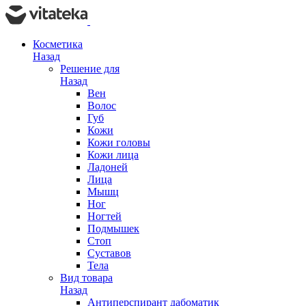
Косметика
Назад
Решение для
Назад
Вен
Волос
Губ
Кожи
Кожи головы
Кожи лица
Ладоней
Лица
Мышц
Ног
Ногтей
Подмышек
Стоп
Суставов
Тела
Вид товара
Назад
Антиперспирант дабоматик