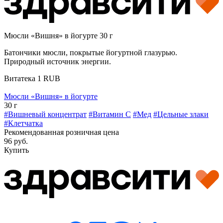
Мюсли «Вишня» в йогурте 30 г
Батончики мюсли, покрытые йогуртной глазурью.
Природный источник энергии.
Витатека
1
RUB
Мюсли «Вишня» в йогурте
30 г
#Вишневый концентрат
#Витамин C
#Мед
#Цельные злаки
#Клетчатка
Рекомендованная розничная цена
96 руб.
Купить