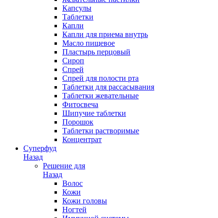
Капсулы
Таблетки
Капли
Капли для приема внутрь
Масло пищевое
Пластырь перцовый
Сироп
Спрей
Спрей для полости рта
Таблетки для рассасывания
Таблетки жевательные
Фитосвеча
Шипучие таблетки
Порошок
Таблетки растворимые
Концентрат
Суперфуд
Назад
Решение для
Назад
Волос
Кожи
Кожи головы
Ногтей