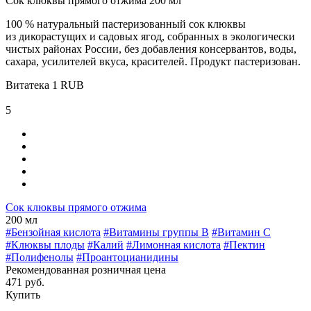
Сок клюквы прямого отжима 200 мл
100 % натуральный пастеризованный сок клюквы
из дикорастущих и садовых ягод, собранных в экологически
чистых районах России, без добавления консервантов, воды,
сахара, усилителей вкуса, красителей. Продукт пастеризован.
Витатека
1
RUB
5
Сок клюквы прямого отжима
200 мл
#Бензойная кислота
#Витамины группы В
#Витамин C
#Клюквы плоды
#Калий
#Лимонная кислота
#Пектин
#Полифенолы
#Проантоцианидины
Рекомендованная розничная цена
471 руб.
Купить