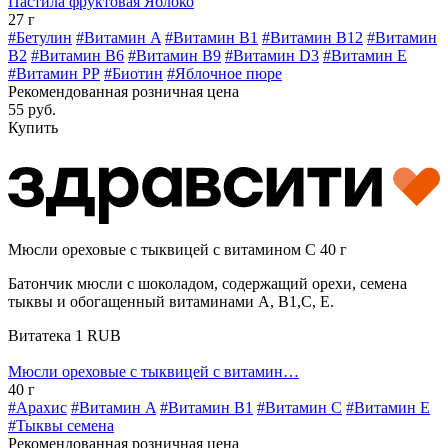
Пастила фруктовая Яблоко
27 г
#Бетулин
#Витамин A
#Витамин B1
#Витамин B12
#Витамин
B2
#Витамин B6
#Витамин B9
#Витамин D3
#Витамин E
#Витамин РР
#Биотин
#Яблочное пюре
Рекомендованная розничная цена
55 руб.
Купить
Мюсли ореховые с тыквицей с витамином С 40 г
Батончик мюсли с шоколадом, содержащий орехи, семена
тыквы и обогащенный витаминами А, В1,С, Е.
Витатека
1
RUB
Мюсли ореховые с тыквицей с витамин…
40 г
#Арахис
#Витамин A
#Витамин B1
#Витамин C
#Витамин E
#Тыквы семена
Рекомендованная розничная цена