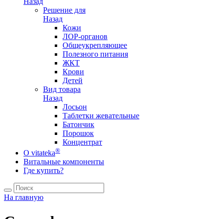
Назад
Решение для
Назад
Кожи
ЛОР-органов
Общеукрепляющее
Полезного питания
ЖКТ
Крови
Детей
Вид товара
Назад
Лосьон
Таблетки жевательные
Батончик
Порошок
Концентрат
®
О vitateka
Витальные компоненты
Где купить?
На главную