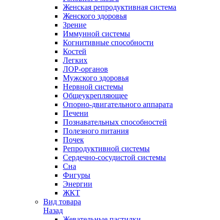
Женская репродуктивная система
Женского здоровья
Зрение
Иммунной системы
Когнитивные способности
Костей
Легких
ЛОР-органов
Мужского здоровья
Нервной системы
Общеукрепляющее
Опорно-двигательного аппарата
Печени
Познавательных способностей
Полезного питания
Почек
Репродуктивной системы
Сердечно-сосудистой системы
Сна
Фигуры
Энергии
ЖКТ
Вид товара
Назад
Жевательные пастилки