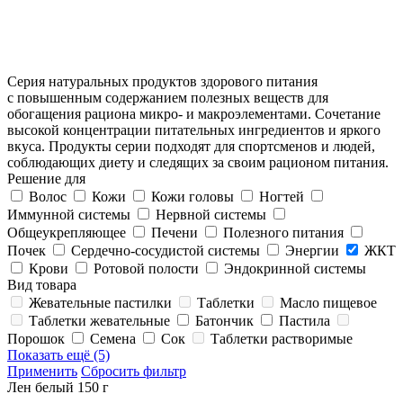
Серия натуральных продуктов здорового питания
с повышенным содержанием полезных веществ для
обогащения рациона микро- и макроэлементами. Сочетание
высокой концентрации питательных ингредиентов и яркого
вкуса. Продукты серии подходят для спортсменов и людей,
соблюдающих диету и следящих за своим рационом питания.
Решение для
Волос
Кожи
Кожи головы
Ногтей
Иммунной системы
Нервной системы
Общеукрепляющее
Печени
Полезного питания
Почек
Сердечно-сосудистой системы
Энергии
ЖКТ
Крови
Ротовой полости
Эндокринной системы
Вид товара
Жевательные пастилки
Таблетки
Масло пищевое
Таблетки жевательные
Батончик
Пастила
Порошок
Семена
Сок
Таблетки растворимые
Показать ещё (5)
Применить
Сбросить фильтр
Лен белый 150 г