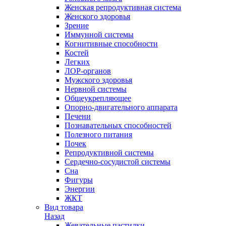
Женская репродуктивная система
Женского здоровья
Зрение
Иммунной системы
Когнитивные способности
Костей
Легких
ЛОР-органов
Мужского здоровья
Нервной системы
Общеукрепляющее
Опорно-двигательного аппарата
Печени
Познавательных способностей
Полезного питания
Почек
Репродуктивной системы
Сердечно-сосудистой системы
Сна
Фигуры
Энергии
ЖКТ
Вид товара
Назад
Жевательные пастилки