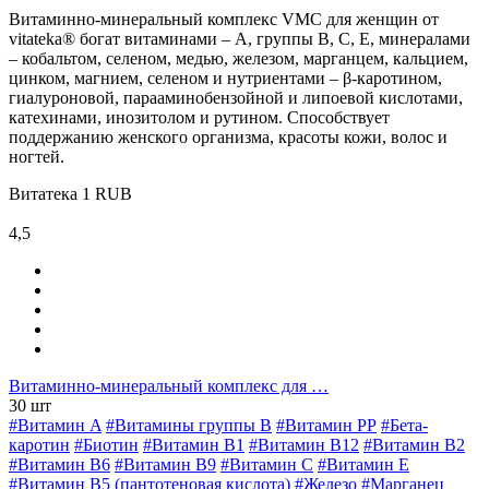
Витаминно-минеральный комплекс VMC для женщин от
vitateka® богат витаминами – А, группы В, С, Е, минералами
– кобальтом, селеном, медью, железом, марганцем, кальцием,
цинком, магнием, селеном и нутриентами – β-каротином,
гиалуроновой, парааминобензойной и липоевой кислотами,
катехинами, инозитолом и рутином. Способствует
поддержанию женского организма, красоты кожи, волос и
ногтей.
Витатека
1
RUB
4,5
Витаминно-минеральный комплекс для …
30 шт
#Витамин A
#Витамины группы В
#Витамин РР
#Бета-
каротин
#Биотин
#Витамин B1
#Витамин B12
#Витамин B2
#Витамин B6
#Витамин B9
#Витамин C
#Витамин E
#Витамин В5 (пантотеновая кислота)
#Железо
#Марганец