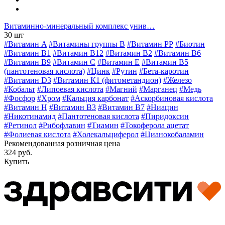
Витаминно-минеральный комплекс унив…
30 шт
#Витамин A
#Витамины группы В
#Витамин РР
#Биотин
#Витамин B1
#Витамин B12
#Витамин B2
#Витамин B6
#Витамин B9
#Витамин C
#Витамин E
#Витамин В5
(пантотеновая кислота)
#Цинк
#Рутин
#Бета-каротин
#Витамин D3
#Витамин К1 (фитометандион)
#Железо
#Кобальт
#Липоевая кислота
#Магний
#Марганец
#Медь
#Фосфор
#Хром
#Кальция карбонат
#Аскорбиновая кислота
#Витамин H
#Витамин В3
#Витамин В7
#Ниацин
#Никотинамид
#Пантотеновая кислота
#Пиридоксин
#Ретинол
#Рибофлавин
#Тиамин
#Токоферола ацетат
#Фолиевая кислота
#Холекальциферол
#Цианокобаламин
Рекомендованная розничная цена
324 руб.
Купить