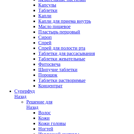
Капсулы
Таблетки
Капли
Капли для приема внутрь
Масло пищевое
Пластырь перцовый
Сироп
Спрей
Спрей для полости рта
Таблетки для рассасывания
Таблетки жевательные
Фитосвеча
Шипучие таблетки
Порошок
Таблетки растворимые
Концентрат
Суперфуд
Назад
Решение для
Назад
Волос
Кожи
Кожи головы
Ногтей