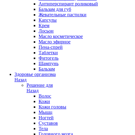
Антиперспирант роликовый
Бальзам для губ
Жевательные пастилки
Капсулы
Крем
Лосьон
Масло косметическое
Масло эфирное
Пена-спрей
Таблетки
Фитогель
Шампунь
Бальзам
Здоровье организма
Назад
Решение для
Назад
Волос
Кожи
Кожи головы
Мышц
Ногтей
Суставов
Тела
Головного мозга