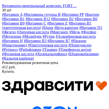
Витаминно-минеральный комплекс FORT…
30 шт
#Витамин A
#Витамины группы В
#Витамин РР
#Биотин
#Витамин B1
#Витамин B12
#Витамин B2
#Витамин B6
#Витамин B9
#Витамин C
#Витамин E
#Витамин В5
(пантотеновая кислота)
#Цинк
#Бета-каротин
#Витамин D3
#Железо
#Липоевая кислота
#Марганец
#Медь
#Фосфор
#Метионин
#Молибден
#Рутин
#Аскорбиновая кислота
#Витамин H
#Витамин В3
#Витамин В7
#Ниацин
#Никотинамид
#Пантотеновая кислота
#Пиридоксин
#Ретинол
#Рибофлавин
#Тиамин
#Токоферола ацетат
#Фолиевая кислота
#Холекальциферол
#Цианокобаламин
#Кальция карбонат
Рекомендованная розничная цена
412 руб.
Купить