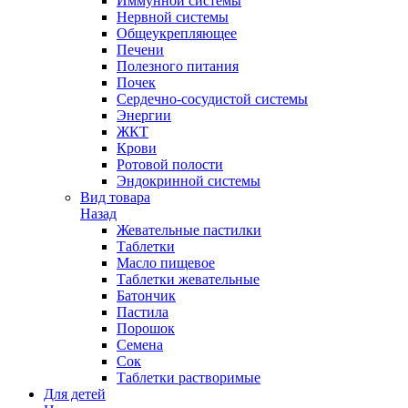
Иммунной системы
Нервной системы
Общеукрепляющее
Печени
Полезного питания
Почек
Сердечно-сосудистой системы
Энергии
ЖКТ
Крови
Ротовой полости
Эндокринной системы
Вид товара
Назад
Жевательные пастилки
Таблетки
Масло пищевое
Таблетки жевательные
Батончик
Пастила
Порошок
Семена
Сок
Таблетки растворимые
Для детей