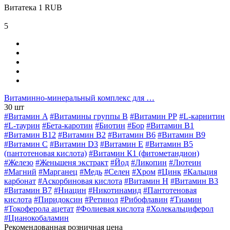
Витатека
1
RUB
5
Витаминно-минеральный комплекс для …
30 шт
#Витамин A
#Витамины группы В
#Витамин РР
#L-карнитин
#L-таурин
#Бета-каротин
#Биотин
#Бор
#Витамин B1
#Витамин B12
#Витамин B2
#Витамин B6
#Витамин B9
#Витамин C
#Витамин D3
#Витамин E
#Витамин В5
(пантотеновая кислота)
#Витамин К1 (фитометандион)
#Железо
#Женьшеня экстракт
#Йод
#Ликопин
#Лютеин
#Магний
#Марганец
#Медь
#Селен
#Хром
#Цинк
#Кальция
карбонат
#Аскорбиновая кислота
#Витамин H
#Витамин В3
#Витамин В7
#Ниацин
#Никотинамид
#Пантотеновая
кислота
#Пиридоксин
#Ретинол
#Рибофлавин
#Тиамин
#Токоферола ацетат
#Фолиевая кислота
#Холекальциферол
#Цианокобаламин
Рекомендованная розничная цена