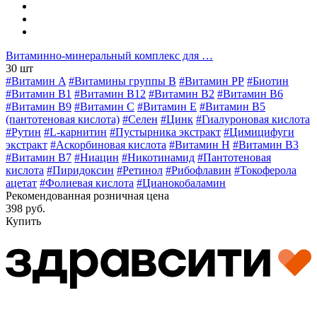
Витаминно-минеральный комплекс для …
30 шт
#Витамин A
#Витамины группы В
#Витамин РР
#Биотин
#Витамин B1
#Витамин B12
#Витамин B2
#Витамин B6
#Витамин B9
#Витамин C
#Витамин E
#Витамин В5
(пантотеновая кислота)
#Селен
#Цинк
#Гиалуроновая кислота
#Рутин
#L-карнитин
#Пустырника экстракт
#Цимицифуги
экстракт
#Аскорбиновая кислота
#Витамин H
#Витамин В3
#Витамин В7
#Ниацин
#Никотинамид
#Пантотеновая
кислота
#Пиридоксин
#Ретинол
#Рибофлавин
#Токоферола
ацетат
#Фолиевая кислота
#Цианокобаламин
Рекомендованная розничная цена
398 руб.
Купить