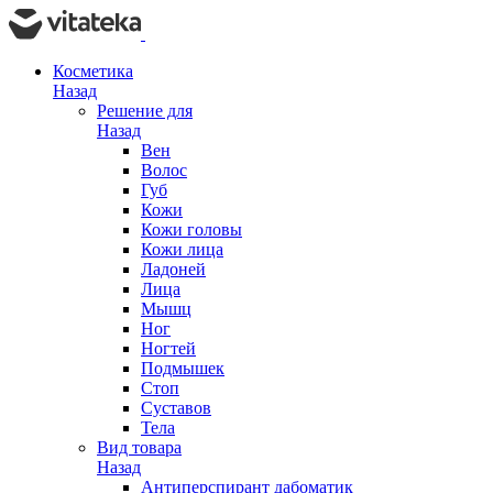
Косметика
Назад
Решение для
Назад
Вен
Волос
Губ
Кожи
Кожи головы
Кожи лица
Ладоней
Лица
Мышц
Ног
Ногтей
Подмышек
Стоп
Суставов
Тела
Вид товара
Назад
Антиперспирант дабоматик