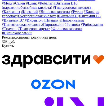
#Медь
#Селен
#Цинк
#Кобальт
#Витамин В10
(парааминобензойная кислота)
#Гиалуроновая кислота
#Катехины
#Кремний
#Липоевая кислота
#Рутин
#Кальция
карбонат
#Аскорбиновая кислота
#Витамин H
#Витамин В3
#Витамин В7
#Инозитол
#Ниацин
#Никотинамид
#Пантотеновая кислота
#Пиридоксин
#Ретинол
#Рибофлавин
#Тиамин
#Токоферола ацетат
#Фолиевая кислота
#Цианокобаламин
Рекомендованная розничная цена
363 руб.
Купить