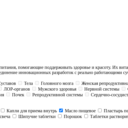
 питания, помогающие поддерживать здоровье и красоту. Их ви
ъединение инновационных разработок с реально работающими су
уставов
Тела
Головного мозга
Женская репродуктивна
ЛОР-органов
Мужского здоровья
Нервной системы
ия
Почек
Репродуктивной системы
Сердечно-сосудис
Капли для приема внутрь
Масло пищевое
Пластырь п
свеча
Шипучие таблетки
Порошок
Таблетки раствор