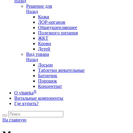
Назад
Решение для
Назад
Кожи
ЛОР-органов
Общеукрепляющее
Полезного питания
ЖКТ
Крови
Детей
Вид товара
Назад
Лосьон
Таблетки жевательные
Батончик
Порошок
Концентрат
®
О vitateka
Витальные компоненты
Где купить?
На главную