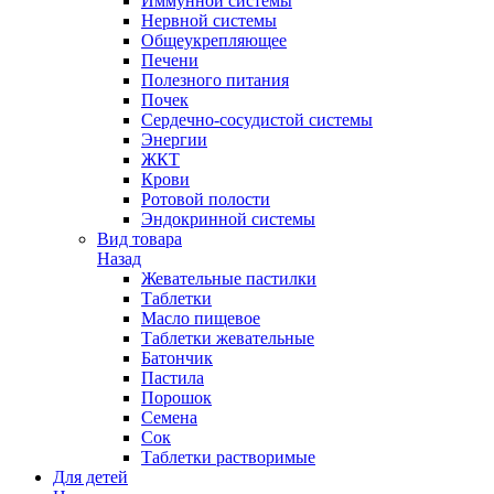
Иммунной системы
Нервной системы
Общеукрепляющее
Печени
Полезного питания
Почек
Сердечно-сосудистой системы
Энергии
ЖКТ
Крови
Ротовой полости
Эндокринной системы
Вид товара
Назад
Жевательные пастилки
Таблетки
Масло пищевое
Таблетки жевательные
Батончик
Пастила
Порошок
Семена
Сок
Таблетки растворимые
Для детей