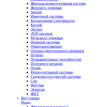
Женская репродуктивная система
Женского здоровья
Зрение
Иммунной системы
Когнитивные способности
Костей
Легких
ЛОР-органов
Мужского здоровья
Нервной системы
Общеукрепляющее
Опорно-двигательного аппарата
Печени
Познавательных способностей
Полезного питания
Почек
Репродуктивной системы
Сердечно-сосудистой системы
Сна
Фигуры
Энергии
ЖКТ
Вид товара
Назад
Жевательные пастилки