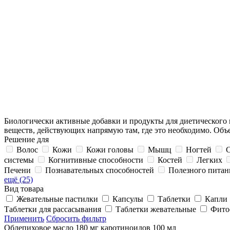
Биологически активные добавки и продукты для диетического
веществ, действующих напрямую там, где это необходимо. Об
Решение для
Волос
Кожи
Кожи головы
Мышц
Ногтей
С
системы
Когнитивные способности
Костей
Легких
Печени
Познавательных способностей
Полезного питан
ещё (25)
Вид товара
Жевательные пастилки
Капсулы
Таблетки
Капли
Таблетки для рассасывания
Таблетки жевательные
Фито
Применить
Сбросить фильтр
Облепиховое масло 180 мг каротиноидов 100 мл