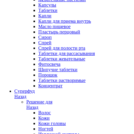
Капсулы
Таблетки
Капли
Капли для приема внутрь
Масло пищевое
Пластырь перцовый
Сироп
Спрей
Спрей для полости рта
Таблетки для рассасывания
Таблетки жевательные
Фитосвеча
Шипучие таблетки
Порошок
Таблетки растворимые
Концентрат
Суперфуд
Назад
Решение для
Назад
Волос
Кожи
Кожи головы
Ногтей