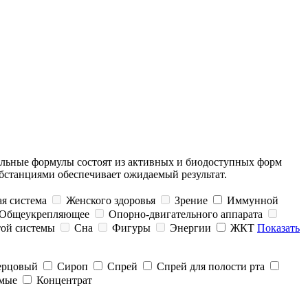
тальные формулы состоят из активных и биодоступных форм
бстанциями обеспечивает ожидаемый результат.
я система
Женского здоровья
Зрение
Иммунной
Общеукрепляющее
Опорно-двигательного аппарата
той системы
Сна
Фигуры
Энергии
ЖКТ
Показать
ерцовый
Сироп
Спрей
Спрей для полости рта
имые
Концентрат