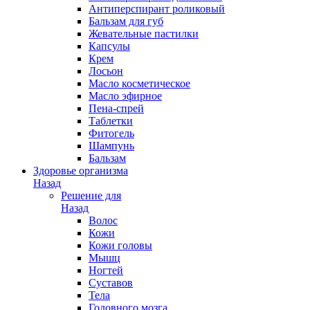
Антиперспирант роликовый
Бальзам для губ
Жевательные пастилки
Капсулы
Крем
Лосьон
Масло косметическое
Масло эфирное
Пена-спрей
Таблетки
Фитогель
Шампунь
Бальзам
Здоровье организма
Назад
Решение для
Назад
Волос
Кожи
Кожи головы
Мышц
Ногтей
Суставов
Тела
Головного мозга