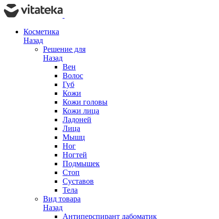
Косметика
Назад
Решение для
Назад
Вен
Волос
Губ
Кожи
Кожи головы
Кожи лица
Ладоней
Лица
Мышц
Ног
Ногтей
Подмышек
Стоп
Суставов
Тела
Вид товара
Назад
Антиперспирант дабоматик