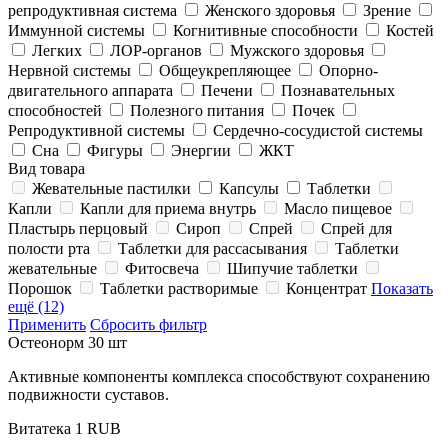
репродуктивная система
Женского здоровья
Зрение
Иммунной системы
Когнитивные способности
Костей
Легких
ЛОР-органов
Мужского здоровья
Нервной системы
Общеукрепляющее
Опорно-
двигательного аппарата
Печени
Познавательных
способностей
Полезного питания
Почек
Репродуктивной системы
Сердечно-сосудистой системы
Сна
Фигуры
Энергии
ЖКТ
Вид товара
Жевательные пастилки
Капсулы
Таблетки
Капли
Капли для приема внутрь
Масло пищевое
Пластырь перцовый
Сироп
Спрей
Спрей для
полости рта
Таблетки для рассасывания
Таблетки
жевательные
Фитосвеча
Шипучие таблетки
Порошок
Таблетки растворимые
Концентрат
Показать
ещё (12)
Применить
Сбросить фильтр
Остеонорм 30 шт
Активные компоненты комплекса способствуют сохранению
подвижности суставов.
Витатека
1
RUB