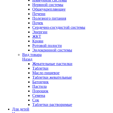
Иммунной системы
Нервной системы
Общеукрепляющее
Печени
Полезного питания
Почек
Сердечно-сосудистой системы
Энергии
ЖКТ
Крови
Ротовой полости
Эндокринной системы
Вид товара
Назад
Жевательные пастилки
Таблетки
Масло пищевое
Таблетки жевательные
Батончик
Пастила
Порошок
Семена
Сок
Таблетки растворимые
Для детей