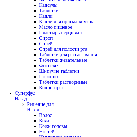
Капсулы
Таблетки
Капли
Капли для приема внутрь
Масло пищевое
Пластырь перцовый
Сироп
Спрей
Спрей для полости рта
Таблетки для рассасывания
Таблетки жевательные
Фитосвеча
Шипучие таблетки
Порошок
Таблетки растворимые
Концентрат
Суперфуд
Назад
Решение для
Назад
Волос
Кожи
Кожи головы
Ногтей