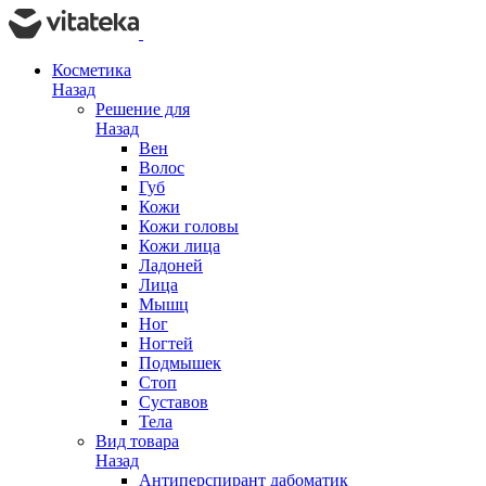
Косметика
Назад
Решение для
Назад
Вен
Волос
Губ
Кожи
Кожи головы
Кожи лица
Ладоней
Лица
Мышц
Ног
Ногтей
Подмышек
Стоп
Суставов
Тела
Вид товара
Назад
Антиперспирант дабоматик