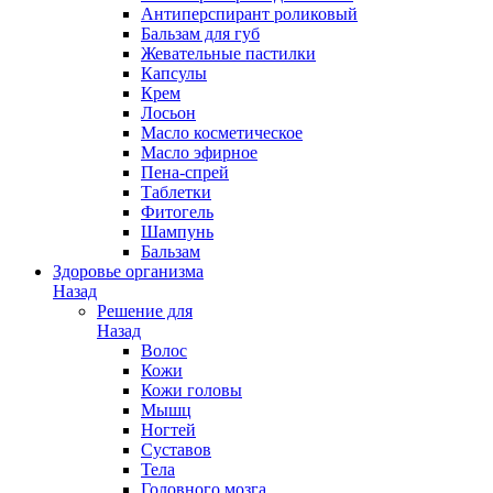
Антиперспирант роликовый
Бальзам для губ
Жевательные пастилки
Капсулы
Крем
Лосьон
Масло косметическое
Масло эфирное
Пена-спрей
Таблетки
Фитогель
Шампунь
Бальзам
Здоровье организма
Назад
Решение для
Назад
Волос
Кожи
Кожи головы
Мышц
Ногтей
Суставов
Тела
Головного мозга