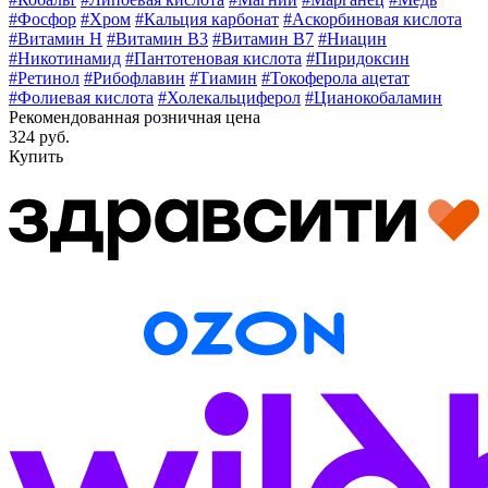
#Фосфор
#Хром
#Кальция карбонат
#Аскорбиновая кислота
#Витамин H
#Витамин В3
#Витамин В7
#Ниацин
#Никотинамид
#Пантотеновая кислота
#Пиридоксин
#Ретинол
#Рибофлавин
#Тиамин
#Токоферола ацетат
#Фолиевая кислота
#Холекальциферол
#Цианокобаламин
Рекомендованная розничная цена
324 руб.
Купить