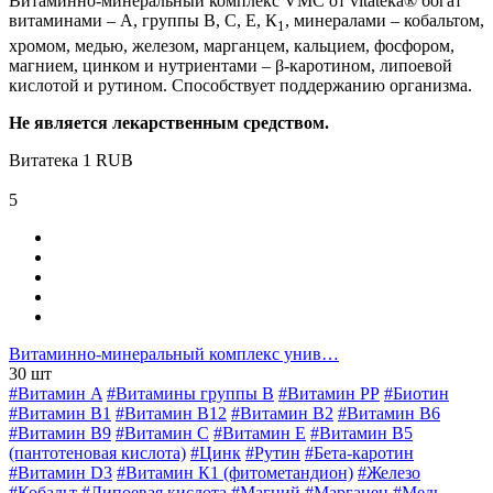
Витаминно-минеральный комплекс VMC от vitateka® богат
витаминами – А, группы В, С, Е, К
, минералами – кобальтом,
1
хромом, медью, железом, марганцем, кальцием, фосфором,
магнием, цинком и нутриентами – β-каротином, липоевой
кислотой и рутином. Способствует поддержанию организма.
Не является лекарственным средством.
Витатека
1
RUB
5
Витаминно-минеральный комплекс унив…
30 шт
#Витамин A
#Витамины группы В
#Витамин РР
#Биотин
#Витамин B1
#Витамин B12
#Витамин B2
#Витамин B6
#Витамин B9
#Витамин C
#Витамин E
#Витамин В5
(пантотеновая кислота)
#Цинк
#Рутин
#Бета-каротин
#Витамин D3
#Витамин К1 (фитометандион)
#Железо
#Кобальт
#Липоевая кислота
#Магний
#Марганец
#Медь