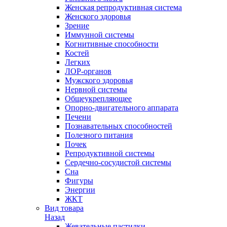
Женская репродуктивная система
Женского здоровья
Зрение
Иммунной системы
Когнитивные способности
Костей
Легких
ЛОР-органов
Мужского здоровья
Нервной системы
Общеукрепляющее
Опорно-двигательного аппарата
Печени
Познавательных способностей
Полезного питания
Почек
Репродуктивной системы
Сердечно-сосудистой системы
Сна
Фигуры
Энергии
ЖКТ
Вид товара
Назад
Жевательные пастилки