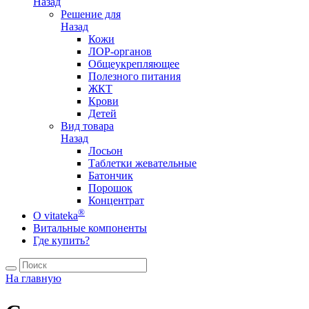
Назад
Решение для
Назад
Кожи
ЛОР-органов
Общеукрепляющее
Полезного питания
ЖКТ
Крови
Детей
Вид товара
Назад
Лосьон
Таблетки жевательные
Батончик
Порошок
Концентрат
®
О vitateka
Витальные компоненты
Где купить?
На главную