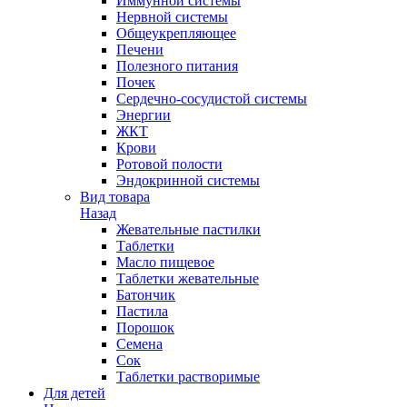
Иммунной системы
Нервной системы
Общеукрепляющее
Печени
Полезного питания
Почек
Сердечно-сосудистой системы
Энергии
ЖКТ
Крови
Ротовой полости
Эндокринной системы
Вид товара
Назад
Жевательные пастилки
Таблетки
Масло пищевое
Таблетки жевательные
Батончик
Пастила
Порошок
Семена
Сок
Таблетки растворимые
Для детей