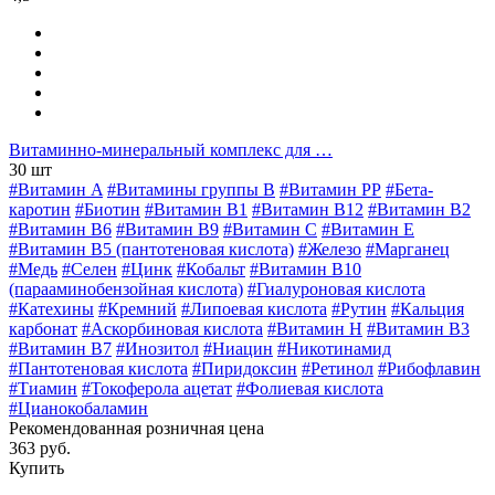
Витаминно-минеральный комплекс для …
30 шт
#Витамин A
#Витамины группы В
#Витамин РР
#Бета-
каротин
#Биотин
#Витамин B1
#Витамин B12
#Витамин B2
#Витамин B6
#Витамин B9
#Витамин C
#Витамин E
#Витамин В5 (пантотеновая кислота)
#Железо
#Марганец
#Медь
#Селен
#Цинк
#Кобальт
#Витамин В10
(парааминобензойная кислота)
#Гиалуроновая кислота
#Катехины
#Кремний
#Липоевая кислота
#Рутин
#Кальция
карбонат
#Аскорбиновая кислота
#Витамин H
#Витамин В3
#Витамин В7
#Инозитол
#Ниацин
#Никотинамид
#Пантотеновая кислота
#Пиридоксин
#Ретинол
#Рибофлавин
#Тиамин
#Токоферола ацетат
#Фолиевая кислота
#Цианокобаламин
Рекомендованная розничная цена
363 руб.
Купить