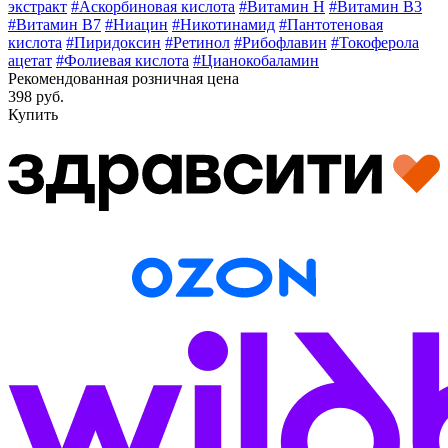
экстракт
#Аскорбиновая кислота
#Витамин H
#Витамин В3
#Витамин В7
#Ниацин
#Никотинамид
#Пантотеновая
кислота
#Пиридоксин
#Ретинол
#Рибофлавин
#Токоферола
ацетат
#Фолиевая кислота
#Цианокобаламин
Рекомендованная розничная цена
398 руб.
Купить