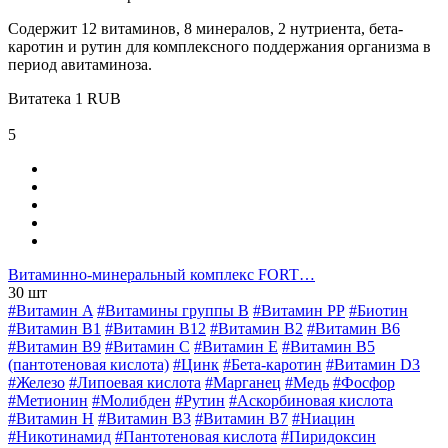
Содержит 12 витаминов, 8 минералов, 2 нутриента, бета-
каротин и рутин для комплексного поддержания организма в
период авитаминоза.
Витатека
1
RUB
5
Витаминно-минеральный комплекс FORT…
30 шт
#Витамин A
#Витамины группы В
#Витамин РР
#Биотин
#Витамин B1
#Витамин B12
#Витамин B2
#Витамин B6
#Витамин B9
#Витамин C
#Витамин E
#Витамин В5
(пантотеновая кислота)
#Цинк
#Бета-каротин
#Витамин D3
#Железо
#Липоевая кислота
#Марганец
#Медь
#Фосфор
#Метионин
#Молибден
#Рутин
#Аскорбиновая кислота
#Витамин H
#Витамин В3
#Витамин В7
#Ниацин
#Никотинамид
#Пантотеновая кислота
#Пиридоксин