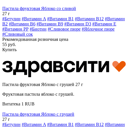
Пастила фруктовая Яблоко со сливой
27 г
#Бетулин
#Витамин A
#Витамин B1
#Витамин B12
#Витамин
B2
#Витамин B6
#Витамин B9
#Витамин D3
#Витамин E
#Витамин РР
#Биотин
#Сливовое пюре
#Яблочное пюре
#Сливовый сок
Рекомендованная розничная цена
55 руб.
Купить
Пастила фруктовая Яблоко с грушей 27 г
Фруктовая пастила яблоко с грушей.
Витатека
1
RUB
Пастила фруктовая Яблоко с грушей
27 г
#Бетулин
#Витамин A
#Витамин B1
#Витамин B12
#Витамин