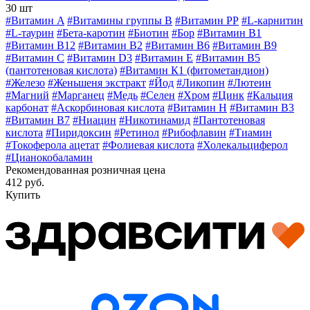
30 шт
#Витамин A
#Витамины группы В
#Витамин РР
#L-карнитин
#L-таурин
#Бета-каротин
#Биотин
#Бор
#Витамин B1
#Витамин B12
#Витамин B2
#Витамин B6
#Витамин B9
#Витамин C
#Витамин D3
#Витамин E
#Витамин В5
(пантотеновая кислота)
#Витамин К1 (фитометандион)
#Железо
#Женьшеня экстракт
#Йод
#Ликопин
#Лютеин
#Магний
#Марганец
#Медь
#Селен
#Хром
#Цинк
#Кальция
карбонат
#Аскорбиновая кислота
#Витамин H
#Витамин В3
#Витамин В7
#Ниацин
#Никотинамид
#Пантотеновая
кислота
#Пиридоксин
#Ретинол
#Рибофлавин
#Тиамин
#Токоферола ацетат
#Фолиевая кислота
#Холекальциферол
#Цианокобаламин
Рекомендованная розничная цена
412 руб.
Купить