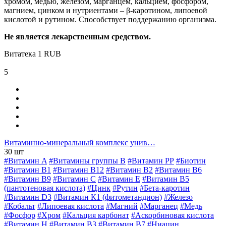
хромом, медью, железом, марганцем, кальцием, фосфором,
магнием, цинком и нутриентами – β-каротином, липоевой
кислотой и рутином. Способствует поддержанию организма.
Не является лекарственным средством.
Витатека
1
RUB
5
Витаминно-минеральный комплекс унив…
30 шт
#Витамин A
#Витамины группы В
#Витамин РР
#Биотин
#Витамин B1
#Витамин B12
#Витамин B2
#Витамин B6
#Витамин B9
#Витамин C
#Витамин E
#Витамин В5
(пантотеновая кислота)
#Цинк
#Рутин
#Бета-каротин
#Витамин D3
#Витамин К1 (фитометандион)
#Железо
#Кобальт
#Липоевая кислота
#Магний
#Марганец
#Медь
#Фосфор
#Хром
#Кальция карбонат
#Аскорбиновая кислота
#Витамин H
#Витамин В3
#Витамин В7
#Ниацин