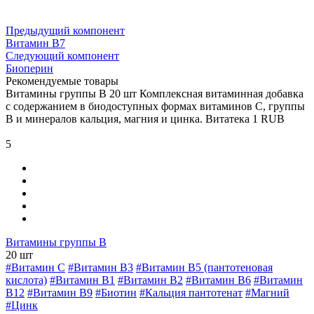
Предыдущий компонент
Витамин В7
Следующий компонент
Биоперин
Рекомендуемые товары
Витамины группы В 20 шт
Комплексная витаминная добавка
с содержанием в биодоступных формах витаминов С, группы
В и минералов кальция, магния и цинка.
Витатека
1
RUB
5
Витамины группы В
20 шт
#Витамин C
#Витамин В3
#Витамин В5 (пантотеновая
кислота)
#Витамин B1
#Витамин B2
#Витамин B6
#Витамин
B12
#Витамин B9
#Биотин
#Кальция пантотенат
#Магний
#Цинк