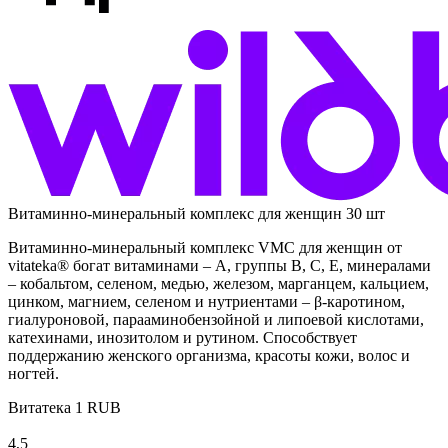
Витаминно-минеральный комплекс для женщин 30 шт
Витаминно-минеральный комплекс VMC для женщин от
vitateka® богат витаминами – А, группы В, С, Е, минералами
– кобальтом, селеном, медью, железом, марганцем, кальцием,
цинком, магнием, селеном и нутриентами – β-каротином,
гиалуроновой, парааминобензойной и липоевой кислотами,
катехинами, инозитолом и рутином. Способствует
поддержанию женского организма, красоты кожи, волос и
ногтей.
Витатека
1
RUB
4,5