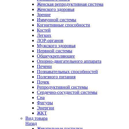
Женская репродуктивная система
Женского здоровья
Зрение
Иммунной системы
Когнитивные способности
Костей
Легких
ЛОР-органов
Мужского здоровья
Нервной системы
Общеукрепляющее
Опорно-двигательного аппарата
Печени
Познавательных способностей
Полезного питания
Почек
Репродуктивной системы
Сердечно-сосудистой системы
Сна
Фигуры
Энергии
ЖКТ
Вид товара
Назад
Жевательные пастилки