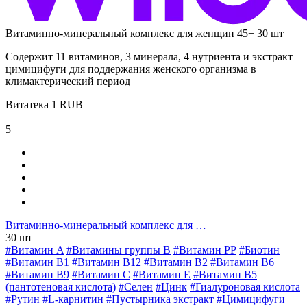
Витаминно-минеральный комплекс для женщин 45+ 30 шт
Содержит 11 витаминов, 3 минерала, 4 нутриента и экстракт
цимицифуги для поддержания женского организма в
климактерический период
Витатека
1
RUB
5
Витаминно-минеральный комплекс для …
30 шт
#Витамин A
#Витамины группы В
#Витамин РР
#Биотин
#Витамин B1
#Витамин B12
#Витамин B2
#Витамин B6
#Витамин B9
#Витамин C
#Витамин E
#Витамин В5
(пантотеновая кислота)
#Селен
#Цинк
#Гиалуроновая кислота
#Рутин
#L-карнитин
#Пустырника экстракт
#Цимицифуги