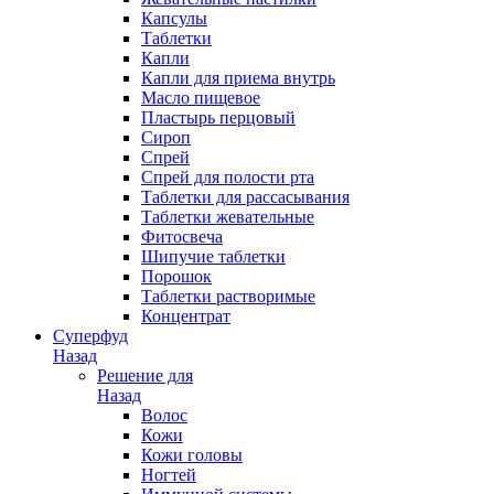
Капсулы
Таблетки
Капли
Капли для приема внутрь
Масло пищевое
Пластырь перцовый
Сироп
Спрей
Спрей для полости рта
Таблетки для рассасывания
Таблетки жевательные
Фитосвеча
Шипучие таблетки
Порошок
Таблетки растворимые
Концентрат
Суперфуд
Назад
Решение для
Назад
Волос
Кожи
Кожи головы
Ногтей