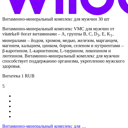
Витаминно-минеральный комплекс для мужчин 30 шт
Витаминно-минеральный комплекс VMC для мужчин от
vitateka® богат витаминами – А, группы В, С, D
, E, K
,
3
1
минералами – йодом, хромом, медью, железом, марганцем,
магнием, кальцием, цинком, бором, селеном и нутриентами –
β-каротином, L-карнитином, L-таурином, ликопином и
лютеином. Витаминно-минеральный комплекс для мужчин
способствует поддержанию организма, укреплению мужского
здоровья.
Витатека
1
RUB
5
Витаминно-минеральный комплекс для …