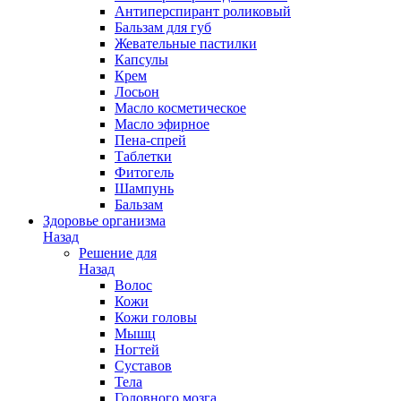
Антиперспирант роликовый
Бальзам для губ
Жевательные пастилки
Капсулы
Крем
Лосьон
Масло косметическое
Масло эфирное
Пена-спрей
Таблетки
Фитогель
Шампунь
Бальзам
Здоровье организма
Назад
Решение для
Назад
Волос
Кожи
Кожи головы
Мышц
Ногтей
Суставов
Тела
Головного мозга