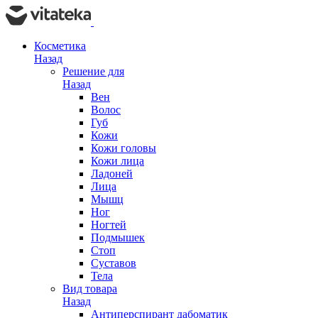
Косметика
Назад
Решение для
Назад
Вен
Волос
Губ
Кожи
Кожи головы
Кожи лица
Ладоней
Лица
Мышц
Ног
Ногтей
Подмышек
Стоп
Суставов
Тела
Вид товара
Назад
Антиперспирант дабоматик