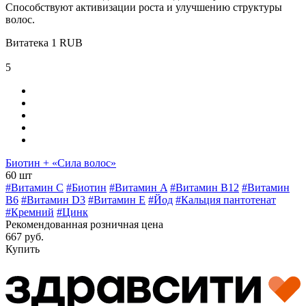
Способствуют активизации роста и улучшению структуры
волос.
Витатека
1
RUB
5
Биотин + «Сила волос»
60 шт
#Витамин C
#Биотин
#Витамин A
#Витамин B12
#Витамин
B6
#Витамин D3
#Витамин E
#Йод
#Кальция пантотенат
#Кремний
#Цинк
Рекомендованная розничная цена
667 руб.
Купить