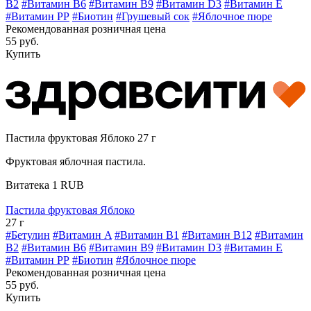
B2
#Витамин B6
#Витамин B9
#Витамин D3
#Витамин E
#Витамин РР
#Биотин
#Грушевый сок
#Яблочное пюре
Рекомендованная розничная цена
55 руб.
Купить
Пастила фруктовая Яблоко 27 г
Фруктовая яблочная пастила.
Витатека
1
RUB
Пастила фруктовая Яблоко
27 г
#Бетулин
#Витамин A
#Витамин B1
#Витамин B12
#Витамин
B2
#Витамин B6
#Витамин B9
#Витамин D3
#Витамин E
#Витамин РР
#Биотин
#Яблочное пюре
Рекомендованная розничная цена
55 руб.
Купить