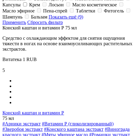
Капсулы
Крем
Лосьон
Масло косметическое
Масло эфирное
Пена-спрей
Таблетки
Фитогель
Шампунь
Бальзам
Показать ещё (9)
Применить
Сбросить фильтр
Конский каштан и витамин Р 75 мл
Средство с охлаждающим эффектом для снятия ощущения
тяжести в ногах на основе взаимоусиливающих растительных
экстрактов.
Витатека
1
RUB
5
Конский каштан и витамин Р
75 мл
#Арники экстракт
#Витамин Р (гликолизированный)
#Зверобоя экстракт
#Конского каштана экстракт
#Винограда
красного экстракт
#Мяты эфирное масло
#Ромашки экстракт