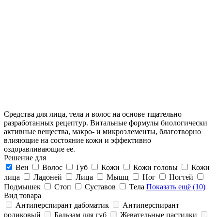
Средства для лица, тела и волос на основе тщательно
разработанных рецептур. Витальные формулы биологически
активные вещества, макро- и микроэлементы, благотворно
влияющие на состояние кожи и эффективно
оздоравливающие ее.
Решение для
Вен
Волос
Губ
Кожи
Кожи головы
Кожи
лица
Ладоней
Лица
Мышц
Ног
Ногтей
Подмышек
Стоп
Суставов
Тела
Показать ещё (10)
Вид товара
Антиперспирант дабоматик
Антиперспирант
роликовый
Бальзам для губ
Жевательные пастилки