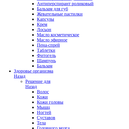
Антиперспирант роликовый
Бальзам для губ
Жевательные пастилки
Капсулы
Крем
Лосьон
Масло косметическое
Масло эфирное
Пена-спрей
Таблетки
Фитогель
Шампунь
Бальзам
Здоровье организма
Назад
Решение для
Назад
Волос
Кожи
Кожи головы
Мышц
Ногтей
Суставов
Тела
Головного мозга