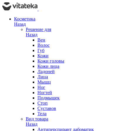
Косметика
Назад
Решение для
Назад
Вен
Волос
Губ
Кожи
Кожи головы
Кожи лица
Ладоней
Лица
Мышц
Ног
Ногтей
Подмышек
Стоп
Суставов
Тела
Вид товара
Назад
Антиперспирант дабоматик