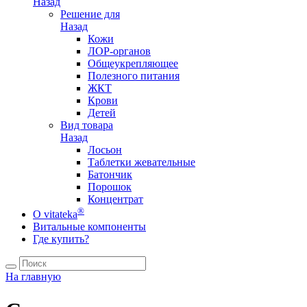
Назад
Решение для
Назад
Кожи
ЛОР-органов
Общеукрепляющее
Полезного питания
ЖКТ
Крови
Детей
Вид товара
Назад
Лосьон
Таблетки жевательные
Батончик
Порошок
Концентрат
®
О vitateka
Витальные компоненты
Где купить?
На главную