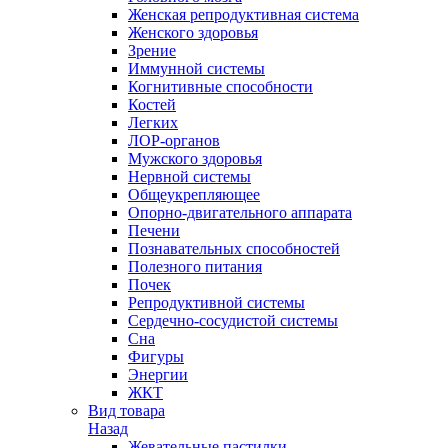
Женская репродуктивная система
Женского здоровья
Зрение
Иммунной системы
Когнитивные способности
Костей
Легких
ЛОР-органов
Мужского здоровья
Нервной системы
Общеукрепляющее
Опорно-двигательного аппарата
Печени
Познавательных способностей
Полезного питания
Почек
Репродуктивной системы
Сердечно-сосудистой системы
Сна
Фигуры
Энергии
ЖКТ
Вид товара
Назад
Жевательные пастилки