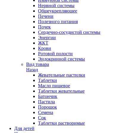
Иммунной системы
Нервной системы
Общеукрепляющее
Печени
Полезного питания
Почек
Сердечно-сосудистой системы
Энергии
ЖКТ
Крови
Ротовой полости
Эндокринной системы
Вид товара
Назад
Жевательные пастилки
Таблетки
Масло пищевое
Таблетки жевательные
Батончик
Пастила
Порошок
Семена
Сок
Таблетки растворимые
Для детей