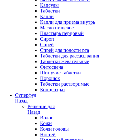
Капсулы
Таблетки
Капли
Капли для приема внутрь
Масло пищевое
Пластырь перцовый
Сироп
Спрей
Спрей для полости рта
Таблетки для рассасывания
Таблетки жевательные
Фитосвеча
Шипучие таблетки
Порошок
Таблетки растворимые
Концентрат
Суперфуд
Назад
Решение для
Назад
Волос
Кожи
Кожи головы
Ногтей