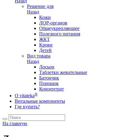
Назад
Решение для
Назад
Кожи
ЛОР-органов
Общеукрепляющее
Полезного питания
ЖКТ
Крови
Детей
Вид товара
Назад
Лосьон
Таблетки жевательные
Батончик
Порошок
Концентрат
®
О vitateka
Витальные компоненты
Где купить?
На главную