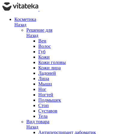
Косметика
Назад
Решение для
Назад
Вен
Волос
Губ
Кожи
Кожи головы
Кожи лица
Ладоней
Лица
Мышц
Ног
Ногтей
Подмышек
Стоп
Суставов
Тела
Вид товара
Назад
Антиперспирант дабоматик