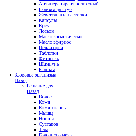
Антиперспирант роликовый
Бальзам для губ
Жевательные пастилки
Капсулы
Крем
Лосьон
Масло косметическое
Масло эфирное
Пена-спрей
Таблетки
Фитогель
Шампунь
Бальзам
Здоровье организма
Назад
Решение для
Назад
Волос
Кожи
Кожи головы
Мышц
Ногтей
Суставов
Тела
Головного мозга