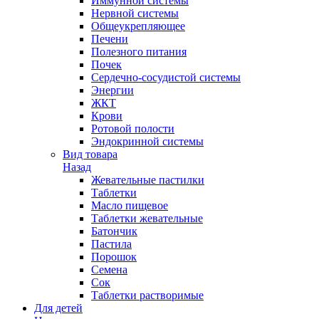
Иммунной системы
Нервной системы
Общеукрепляющее
Печени
Полезного питания
Почек
Сердечно-сосудистой системы
Энергии
ЖКТ
Крови
Ротовой полости
Эндокринной системы
Вид товара
Назад
Жевательные пастилки
Таблетки
Масло пищевое
Таблетки жевательные
Батончик
Пастила
Порошок
Семена
Сок
Таблетки растворимые
Для детей