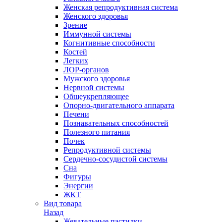
Женская репродуктивная система
Женского здоровья
Зрение
Иммунной системы
Когнитивные способности
Костей
Легких
ЛОР-органов
Мужского здоровья
Нервной системы
Общеукрепляющее
Опорно-двигательного аппарата
Печени
Познавательных способностей
Полезного питания
Почек
Репродуктивной системы
Сердечно-сосудистой системы
Сна
Фигуры
Энергии
ЖКТ
Вид товара
Назад
Жевательные пастилки