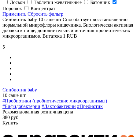
Лосьон
Таблетки жевательные
Батончик
Порошок
Концентрат
Применить
Сбросить фильтр
Синбиотик baby 10 саше шт
Способствует восстановлению
нормальной микрофлоры кишечника. Биологически активная
добавка к пище, дополнительный источник пробиотических
микроорганизмов.
Витатека
1
RUB
5
Синбиотик baby
10 саше шт
#Пробиотики (пробиотические микроорганизмы)
#Бифидобактерии
#Лактобактерии
#Пребиотик
Рекомендованная розничная цена
380 руб.
Купить