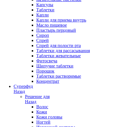
Капсулы
Таблетки
Капли
Капли для приема внутрь
Масло пищевое
Пластырь перцовый
Сироп
Спрей
Спрей для полости рта
Таблетки для рассасывания
Таблетки жевательные
Фитосвеча
Шипучие таблетки
Порошок
Таблетки растворимые
Концентрат
Суперфуд
Назад
Решение для
Назад
Волос
Кожи
Кожи головы
Ногтей