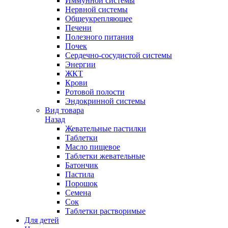
Иммунной системы
Нервной системы
Общеукрепляющее
Печени
Полезного питания
Почек
Сердечно-сосудистой системы
Энергии
ЖКТ
Крови
Ротовой полости
Эндокринной системы
Вид товара
Назад
Жевательные пастилки
Таблетки
Масло пищевое
Таблетки жевательные
Батончик
Пастила
Порошок
Семена
Сок
Таблетки растворимые
Для детей