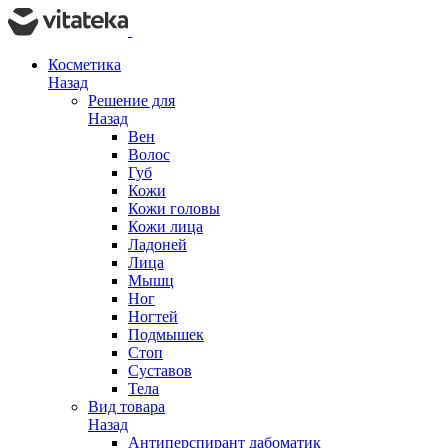
Косметика
Назад
Решение для
Назад
Вен
Волос
Губ
Кожи
Кожи головы
Кожи лица
Ладоней
Лица
Мышц
Ног
Ногтей
Подмышек
Стоп
Суставов
Тела
Вид товара
Назад
Антиперспирант дабоматик