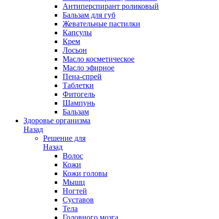
Антиперспирант роликовый
Бальзам для губ
Жевательные пастилки
Капсулы
Крем
Лосьон
Масло косметическое
Масло эфирное
Пена-спрей
Таблетки
Фитогель
Шампунь
Бальзам
Здоровье организма
Назад
Решение для
Назад
Волос
Кожи
Кожи головы
Мышц
Ногтей
Суставов
Тела
Головного мозга