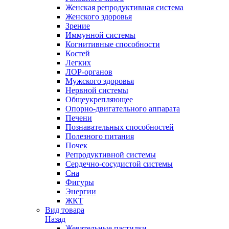
Женская репродуктивная система
Женского здоровья
Зрение
Иммунной системы
Когнитивные способности
Костей
Легких
ЛОР-органов
Мужского здоровья
Нервной системы
Общеукрепляющее
Опорно-двигательного аппарата
Печени
Познавательных способностей
Полезного питания
Почек
Репродуктивной системы
Сердечно-сосудистой системы
Сна
Фигуры
Энергии
ЖКТ
Вид товара
Назад
Жевательные пастилки