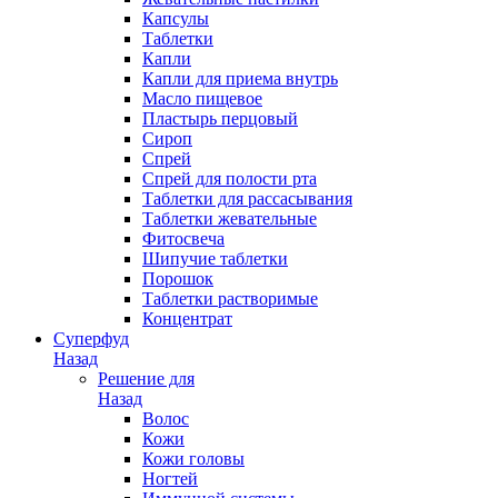
Капсулы
Таблетки
Капли
Капли для приема внутрь
Масло пищевое
Пластырь перцовый
Сироп
Спрей
Спрей для полости рта
Таблетки для рассасывания
Таблетки жевательные
Фитосвеча
Шипучие таблетки
Порошок
Таблетки растворимые
Концентрат
Суперфуд
Назад
Решение для
Назад
Волос
Кожи
Кожи головы
Ногтей