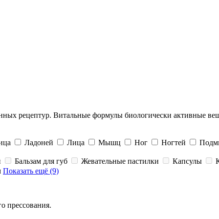
отанных рецептур. Витальные формулы биологически активные ве
ица
Ладоней
Лица
Мышц
Ног
Ногтей
Подм
й
Бальзам для губ
Жевательные пастилки
Капсулы
м
Показать ещё (9)
го прессования.