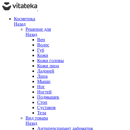
Косметика
Назад
Решение для
Назад
Вен
Волос
Губ
Кожи
Кожи головы
Кожи лица
Ладоней
Лица
Мышц
Ног
Ногтей
Подмышек
Стоп
Суставов
Тела
Вид товара
Назад
Антиперспирант дабоматик