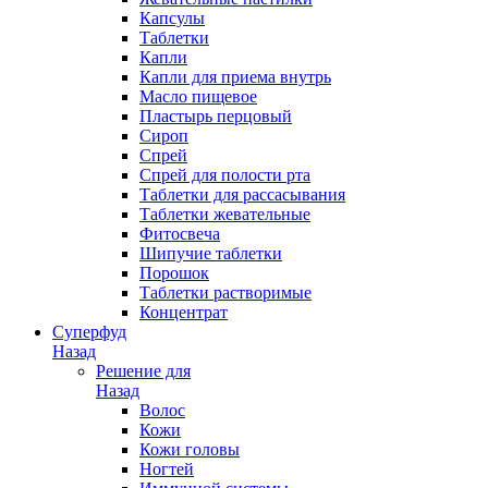
Капсулы
Таблетки
Капли
Капли для приема внутрь
Масло пищевое
Пластырь перцовый
Сироп
Спрей
Спрей для полости рта
Таблетки для рассасывания
Таблетки жевательные
Фитосвеча
Шипучие таблетки
Порошок
Таблетки растворимые
Концентрат
Суперфуд
Назад
Решение для
Назад
Волос
Кожи
Кожи головы
Ногтей