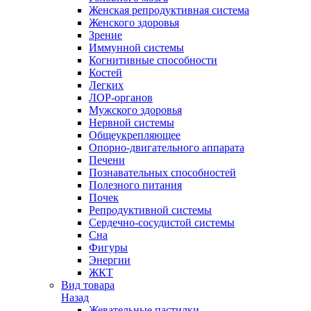
Женская репродуктивная система
Женского здоровья
Зрение
Иммунной системы
Когнитивные способности
Костей
Легких
ЛОР-органов
Мужского здоровья
Нервной системы
Общеукрепляющее
Опорно-двигательного аппарата
Печени
Познавательных способностей
Полезного питания
Почек
Репродуктивной системы
Сердечно-сосудистой системы
Сна
Фигуры
Энергии
ЖКТ
Вид товара
Назад
Жевательные пастилки