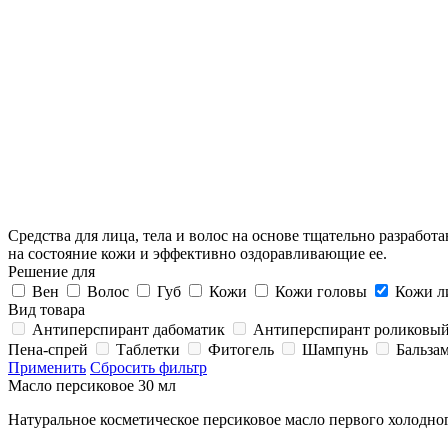
Средства для лица, тела и волос на основе тщательно разраб
на состояние кожи и эффективно оздоравливающие ее.
Решение для
Вен
Волос
Губ
Кожи
Кожи головы
Кожи л
Вид товара
Антиперспирант дабоматик
Антиперспирант роликовы
Пена-спрей
Таблетки
Фитогель
Шампунь
Бальза
Применить
Сбросить фильтр
Масло персиковое 30 мл
Натуральное косметическое персиковое масло первого холодно