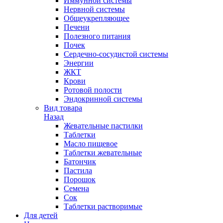
Иммунной системы
Нервной системы
Общеукрепляющее
Печени
Полезного питания
Почек
Сердечно-сосудистой системы
Энергии
ЖКТ
Крови
Ротовой полости
Эндокринной системы
Вид товара
Назад
Жевательные пастилки
Таблетки
Масло пищевое
Таблетки жевательные
Батончик
Пастила
Порошок
Семена
Сок
Таблетки растворимые
Для детей