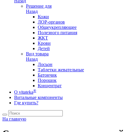
Назад
Решение для
Назад
Кожи
ЛОР-органов
Общеукрепляющее
Полезного питания
ЖКТ
Крови
Детей
Вид товара
Назад
Лосьон
Таблетки жевательные
Батончик
Порошок
Концентрат
®
О vitateka
Витальные компоненты
Где купить?
На главную