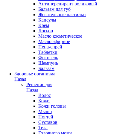
Антиперспирант роликовый
Бальзам для губ
Жевательные пастилки
Капсулы
Крем
Лосьон
Масло косметическое
Масло эфирное
Пена-спрей
Таблетки
Фитогель
Шампунь
Бальзам
Здоровье организма
Назад
Решение для
Назад
Волос
Кожи
Кожи головы
Мышц
Ногтей
Суставов
Тела
Головного мозга