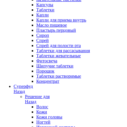
Капсулы
Таблетки
Капли
Капли для приема внутрь
Масло пищевое
Пластырь перцовый
Сироп
Спрей
Спрей для полости рта
Таблетки для рассасывания
Таблетки жевательные
Фитосвеча
Шипучие таблетки
Порошок
Таблетки растворимые
Концентрат
Суперфуд
Назад
Решение для
Назад
Волос
Кожи
Кожи головы
Ногтей