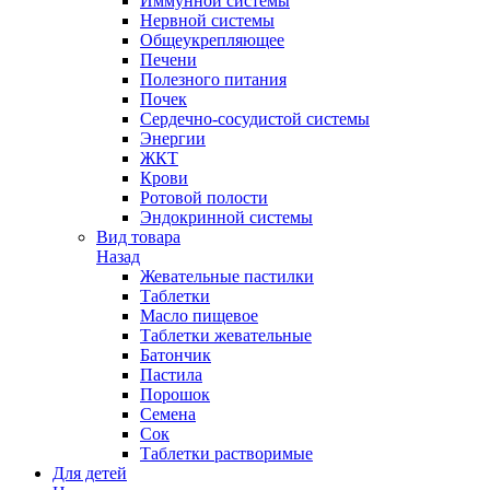
Иммунной системы
Нервной системы
Общеукрепляющее
Печени
Полезного питания
Почек
Сердечно-сосудистой системы
Энергии
ЖКТ
Крови
Ротовой полости
Эндокринной системы
Вид товара
Назад
Жевательные пастилки
Таблетки
Масло пищевое
Таблетки жевательные
Батончик
Пастила
Порошок
Семена
Сок
Таблетки растворимые
Для детей