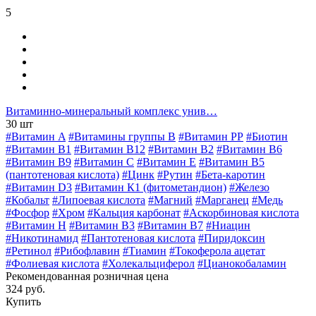
5
Витаминно-минеральный комплекс унив…
30 шт
#Витамин A
#Витамины группы В
#Витамин РР
#Биотин
#Витамин B1
#Витамин B12
#Витамин B2
#Витамин B6
#Витамин B9
#Витамин C
#Витамин E
#Витамин В5
(пантотеновая кислота)
#Цинк
#Рутин
#Бета-каротин
#Витамин D3
#Витамин К1 (фитометандион)
#Железо
#Кобальт
#Липоевая кислота
#Магний
#Марганец
#Медь
#Фосфор
#Хром
#Кальция карбонат
#Аскорбиновая кислота
#Витамин H
#Витамин В3
#Витамин В7
#Ниацин
#Никотинамид
#Пантотеновая кислота
#Пиридоксин
#Ретинол
#Рибофлавин
#Тиамин
#Токоферола ацетат
#Фолиевая кислота
#Холекальциферол
#Цианокобаламин
Рекомендованная розничная цена
324 руб.
Купить