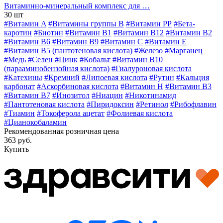
Витаминно-минеральный комплекс для …
30 шт
#Витамин A
#Витамины группы В
#Витамин РР
#Бета-
каротин
#Биотин
#Витамин B1
#Витамин B12
#Витамин B2
#Витамин B6
#Витамин B9
#Витамин C
#Витамин E
#Витамин В5 (пантотеновая кислота)
#Железо
#Марганец
#Медь
#Селен
#Цинк
#Кобальт
#Витамин В10
(парааминобензойная кислота)
#Гиалуроновая кислота
#Катехины
#Кремний
#Липоевая кислота
#Рутин
#Кальция
карбонат
#Аскорбиновая кислота
#Витамин H
#Витамин В3
#Витамин В7
#Инозитол
#Ниацин
#Никотинамид
#Пантотеновая кислота
#Пиридоксин
#Ретинол
#Рибофлавин
#Тиамин
#Токоферола ацетат
#Фолиевая кислота
#Цианокобаламин
Рекомендованная розничная цена
363 руб.
Купить