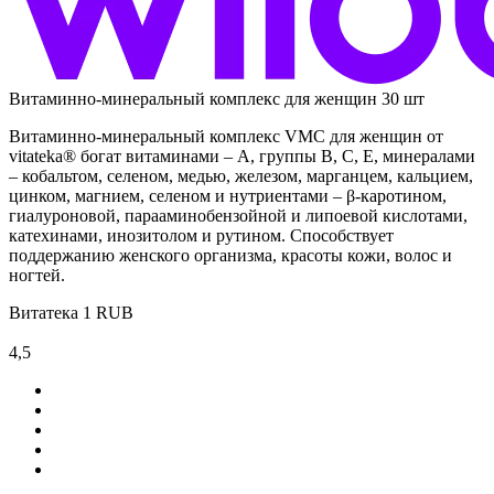
Витаминно-минеральный комплекс для женщин 30 шт
Витаминно-минеральный комплекс VMC для женщин от
vitateka® богат витаминами – А, группы В, С, Е, минералами
– кобальтом, селеном, медью, железом, марганцем, кальцием,
цинком, магнием, селеном и нутриентами – β-каротином,
гиалуроновой, парааминобензойной и липоевой кислотами,
катехинами, инозитолом и рутином. Способствует
поддержанию женского организма, красоты кожи, волос и
ногтей.
Витатека
1
RUB
4,5