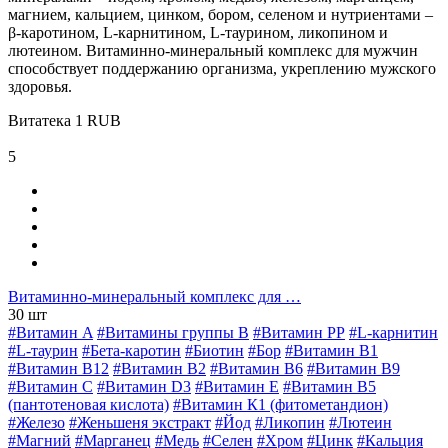
магнием, кальцием, цинком, бором, селеном и нутриентами –
β-каротином, L-карнитином, L-таурином, ликопином и
лютеином. Витаминно-минеральный комплекс для мужчин
способствует поддержанию организма, укреплению мужского
здоровья.
Витатека
1
RUB
5
Витаминно-минеральный комплекс для …
30 шт
#Витамин A
#Витамины группы В
#Витамин РР
#L-карнитин
#L-таурин
#Бета-каротин
#Биотин
#Бор
#Витамин B1
#Витамин B12
#Витамин B2
#Витамин B6
#Витамин B9
#Витамин C
#Витамин D3
#Витамин E
#Витамин В5
(пантотеновая кислота)
#Витамин К1 (фитометандион)
#Железо
#Женьшеня экстракт
#Йод
#Ликопин
#Лютеин
#Магний
#Марганец
#Медь
#Селен
#Хром
#Цинк
#Кальция