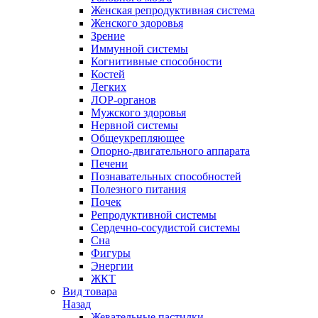
Женская репродуктивная система
Женского здоровья
Зрение
Иммунной системы
Когнитивные способности
Костей
Легких
ЛОР-органов
Мужского здоровья
Нервной системы
Общеукрепляющее
Опорно-двигательного аппарата
Печени
Познавательных способностей
Полезного питания
Почек
Репродуктивной системы
Сердечно-сосудистой системы
Сна
Фигуры
Энергии
ЖКТ
Вид товара
Назад
Жевательные пастилки