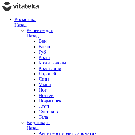
Косметика
Назад
Решение для
Назад
Вен
Волос
Губ
Кожи
Кожи головы
Кожи лица
Ладоней
Лица
Мышц
Ног
Ногтей
Подмышек
Стоп
Суставов
Тела
Вид товара
Назад
Антиперспирант дабоматик