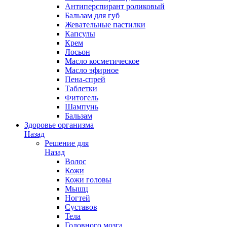
Антиперспирант роликовый
Бальзам для губ
Жевательные пастилки
Капсулы
Крем
Лосьон
Масло косметическое
Масло эфирное
Пена-спрей
Таблетки
Фитогель
Шампунь
Бальзам
Здоровье организма
Назад
Решение для
Назад
Волос
Кожи
Кожи головы
Мышц
Ногтей
Суставов
Тела
Головного мозга