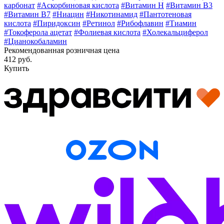
карбонат
#Аскорбиновая кислота
#Витамин H
#Витамин В3
#Витамин В7
#Ниацин
#Никотинамид
#Пантотеновая
кислота
#Пиридоксин
#Ретинол
#Рибофлавин
#Тиамин
#Токоферола ацетат
#Фолиевая кислота
#Холекальциферол
#Цианокобаламин
Рекомендованная розничная цена
412 руб.
Купить