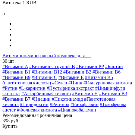
Витатека
1
RUB
5
Витаминно-минеральный комплекс для …
30 шт
#Витамин A
#Витамины группы В
#Витамин РР
#Биотин
#Витамин B1
#Витамин B12
#Витамин B2
#Витамин B6
#Витамин B9
#Витамин C
#Витамин E
#Витамин В5
(пантотеновая кислота)
#Селен
#Цинк
#Гиалуроновая кислота
#Рутин
#L-карнитин
#Пустырника экстракт
#Цимицифуги
экстракт
#Аскорбиновая кислота
#Витамин H
#Витамин В3
#Витамин В7
#Ниацин
#Никотинамид
#Пантотеновая
кислота
#Пиридоксин
#Ретинол
#Рибофлавин
#Токоферола
ацетат
#Фолиевая кислота
#Цианокобаламин
Рекомендованная розничная цена
398 руб.
Купить