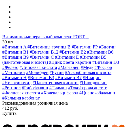
Витаминно-минеральный комплекс FORT…
30 шт
#Витамин A
#Витамины группы В
#Витамин РР
#Биотин
#Витамин B1
#Витамин B12
#Витамин B2
#Витамин B6
#Витамин B9
#Витамин C
#Витамин E
#Витамин В5
(пантотеновая кислота)
#Цинк
#Бета-каротин
#Витамин D3
#Железо
#Липоевая кислота
#Марганец
#Медь
#Фосфор
#Метионин
#Молибден
#Рутин
#Аскорбиновая кислота
#Витамин H
#Витамин В3
#Витамин В7
#Ниацин
#Никотинамид
#Пантотеновая кислота
#Пиридоксин
#Ретинол
#Рибофлавин
#Тиамин
#Токоферола ацетат
#Фолиевая кислота
#Холекальциферол
#Цианокобаламин
#Кальция карбонат
Рекомендованная розничная цена
412 руб.
Купить