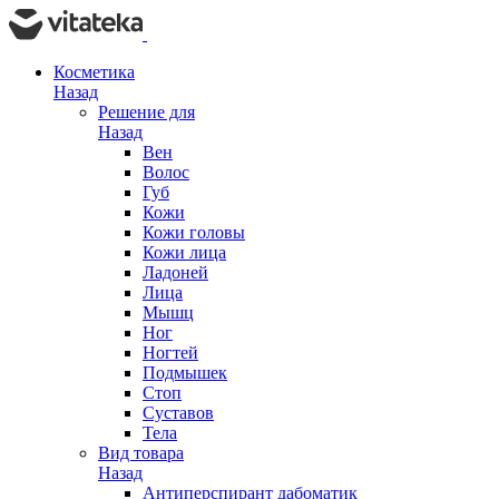
Косметика
Назад
Решение для
Назад
Вен
Волос
Губ
Кожи
Кожи головы
Кожи лица
Ладоней
Лица
Мышц
Ног
Ногтей
Подмышек
Стоп
Суставов
Тела
Вид товара
Назад
Антиперспирант дабоматик