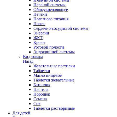
Иммунной системы
Нервной системы
Общеукрепляющее
Печени
Полезного питания
Почек
Сердечно-сосудистой системы
Энергии
ЖКТ
Крови
Ротовой полости
Эндокринной системы
Вид товара
Назад
Жевательные пастилки
Таблетки
Масло пищевое
Таблетки жевательные
Батончик
Пастила
Порошок
Семена
Сок
Таблетки растворимые
Для детей