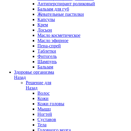
Антиперспирант роликовый
Бальзам для губ
Жевательные пастилки
Капсулы
Крем
Лосьон
Масло косметическое
Масло эфирное
Пена-спрей
Таблетки
Фитогель
Шампунь
Бальзам
Здоровье организма
Назад
Решение для
Назад
Волос
Кожи
Кожи головы
Мышц
Ногтей
Суставов
Тела
Головного мозга