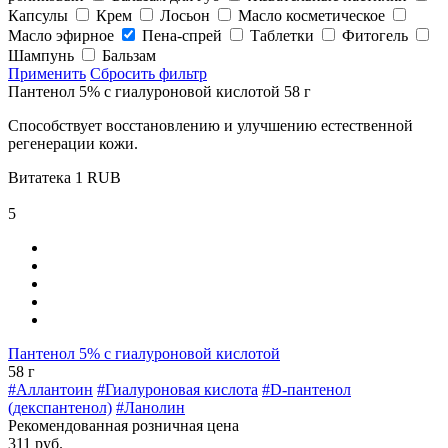
Капсулы
Крем
Лосьон
Масло косметическое
Масло эфирное
Пена-спрей
Таблетки
Фитогель
Шампунь
Бальзам
Применить
Сбросить фильтр
Пантенол 5% с гиалуроновой кислотой 58 г
Способствует восстановлению и улучшению естественной
регенерации кожи.
Витатека
1
RUB
5
Пантенол 5% с гиалуроновой кислотой
58 г
#Аллантоин
#Гиалуроновая кислота
#D-пантенол
(декспантенол)
#Ланолин
Рекомендованная розничная цена
311 руб.