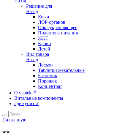
Назад
Решение для
Назад
Кожи
ЛОР-органов
Общеукрепляющее
Полезного питания
ЖКТ
Крови
Детей
Вид товара
Назад
Лосьон
Таблетки жевательные
Батончик
Порошок
Концентрат
®
О vitateka
Витальные компоненты
Где купить?
На главную