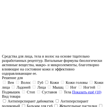
Средства для лица, тела и волос на основе тщательно
разработанных рецептур. Витальные формулы биологически
активные вещества, макро- и микроэлементы, благотворно
влияющие на состояние кожи и эффективно
оздоравливающие ее.
Решение для
Вен
Волос
Губ
Кожи
Кожи головы
Кожи
лица
Ладоней
Лица
Мышц
Ног
Ногтей
Подмышек
Стоп
Суставов
Тела
Показать ещё (10)
Вид товара
Антиперспирант дабоматик
Антиперспирант
роликовый
Бальзам для губ
Жевательные пастилки