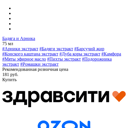
Бадяга и Арника
75 мл
#Арники экстракт
#Бадяги экстракт
#Барсучий жир
#Конского каштана экстракт
#Дуба коры экстракт
#Камфора
#Мяты эфирное масло
#Пихты экстракт
#Подорожника
экстракт
#Ромашки экстракт
Рекомендованная розничная цена
181 руб.
Купить