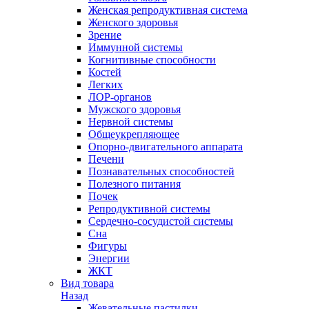
Женская репродуктивная система
Женского здоровья
Зрение
Иммунной системы
Когнитивные способности
Костей
Легких
ЛОР-органов
Мужского здоровья
Нервной системы
Общеукрепляющее
Опорно-двигательного аппарата
Печени
Познавательных способностей
Полезного питания
Почек
Репродуктивной системы
Сердечно-сосудистой системы
Сна
Фигуры
Энергии
ЖКТ
Вид товара
Назад
Жевательные пастилки