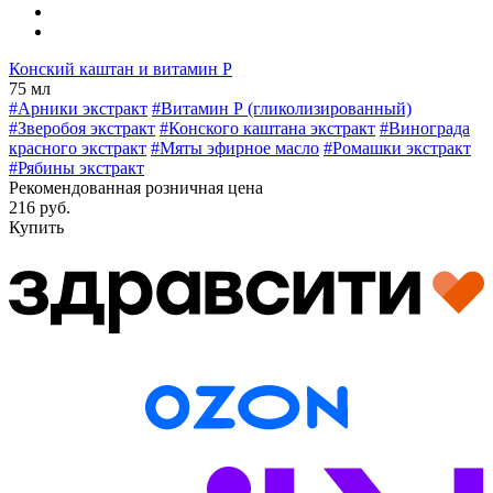
Конский каштан и витамин Р
75 мл
#Арники экстракт
#Витамин Р (гликолизированный)
#Зверобоя экстракт
#Конского каштана экстракт
#Винограда
красного экстракт
#Мяты эфирное масло
#Ромашки экстракт
#Рябины экстракт
Рекомендованная розничная цена
216 руб.
Купить