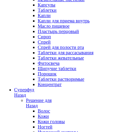
Капсулы
Таблетки
Капли
Капли для приема внутрь
Масло пищевое
Пластырь перцовый
Сироп
Спрей
Спрей для полости рта
Таблетки для рассасывания
Таблетки жевательные
Фитосвеча
Шипучие таблетки
Порошок
Таблетки растворимые
Концентрат
Суперфуд
Назад
Решение для
Назад
Волос
Кожи
Кожи головы
Ногтей