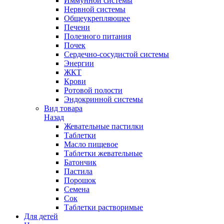
Иммунной системы
Нервной системы
Общеукрепляющее
Печени
Полезного питания
Почек
Сердечно-сосудистой системы
Энергии
ЖКТ
Крови
Ротовой полости
Эндокринной системы
Вид товара
Назад
Жевательные пастилки
Таблетки
Масло пищевое
Таблетки жевательные
Батончик
Пастила
Порошок
Семена
Сок
Таблетки растворимые
Для детей