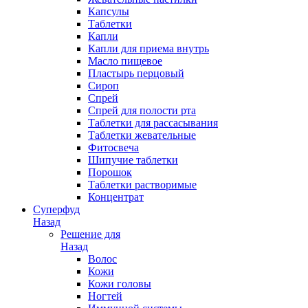
Капсулы
Таблетки
Капли
Капли для приема внутрь
Масло пищевое
Пластырь перцовый
Сироп
Спрей
Спрей для полости рта
Таблетки для рассасывания
Таблетки жевательные
Фитосвеча
Шипучие таблетки
Порошок
Таблетки растворимые
Концентрат
Суперфуд
Назад
Решение для
Назад
Волос
Кожи
Кожи головы
Ногтей