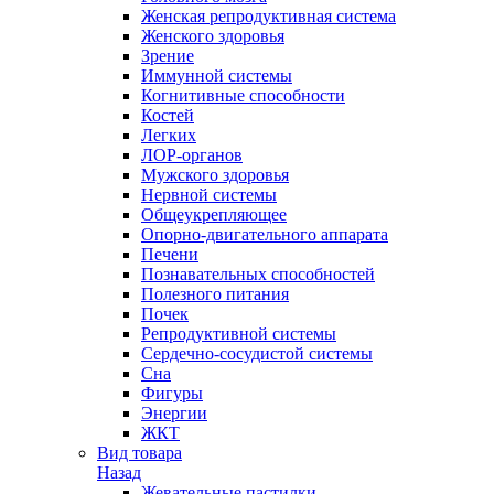
Женская репродуктивная система
Женского здоровья
Зрение
Иммунной системы
Когнитивные способности
Костей
Легких
ЛОР-органов
Мужского здоровья
Нервной системы
Общеукрепляющее
Опорно-двигательного аппарата
Печени
Познавательных способностей
Полезного питания
Почек
Репродуктивной системы
Сердечно-сосудистой системы
Сна
Фигуры
Энергии
ЖКТ
Вид товара
Назад
Жевательные пастилки