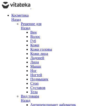
Косметика
Назад
Решение для
Назад
Вен
Волос
Губ
Кожи
Кожи головы
Кожи лица
Ладоней
Лица
Мышц
Ног
Ногтей
Подмышек
Стоп
Суставов
Тела
Вид товара
Назад
Антиперспирант дабоматик