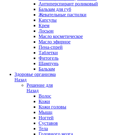
Антиперспирант роликовый
Бальзам для губ
Жевательные пастилки
Капсулы
Крем
Лосьон
Масло косметическое
Масло эфирное
Пена-спрей
Таблетки
Фитогель
Шампунь
Бальзам
Здоровье организма
Назад
Решение для
Назад
Волос
Кожи
Кожи головы
Мышц
Ногтей
Суставов
Тела
Головного мозга