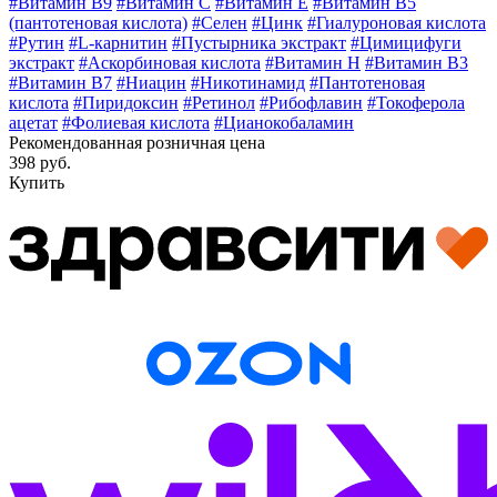
#Витамин B9
#Витамин C
#Витамин E
#Витамин В5
(пантотеновая кислота)
#Селен
#Цинк
#Гиалуроновая кислота
#Рутин
#L-карнитин
#Пустырника экстракт
#Цимицифуги
экстракт
#Аскорбиновая кислота
#Витамин H
#Витамин В3
#Витамин В7
#Ниацин
#Никотинамид
#Пантотеновая
кислота
#Пиридоксин
#Ретинол
#Рибофлавин
#Токоферола
ацетат
#Фолиевая кислота
#Цианокобаламин
Рекомендованная розничная цена
398 руб.
Купить