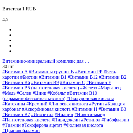
Витатека
1
RUB
4,5
Витаминно-минеральный комплекс для …
30 шт
#Витамин A
#Витамины группы В
#Витамин РР
#Бета-
каротин
#Биотин
#Витамин B1
#Витамин B12
#Витамин B2
#Витамин B6
#Витамин B9
#Витамин C
#Витамин E
#Витамин В5 (пантотеновая кислота)
#Железо
#Марганец
#Медь
#Селен
#Цинк
#Кобальт
#Витамин В10
(парааминобензойная кислота)
#Гиалуроновая кислота
#Катехины
#Кремний
#Липоевая кислота
#Рутин
#Кальция
карбонат
#Аскорбиновая кислота
#Витамин H
#Витамин В3
#Витамин В7
#Инозитол
#Ниацин
#Никотинамид
#Пантотеновая кислота
#Пиридоксин
#Ретинол
#Рибофлавин
#Тиамин
#Токоферола ацетат
#Фолиевая кислота
#Цианокобаламин