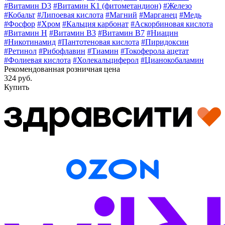
#Витамин D3
#Витамин К1 (фитометандион)
#Железо
#Кобальт
#Липоевая кислота
#Магний
#Марганец
#Медь
#Фосфор
#Хром
#Кальция карбонат
#Аскорбиновая кислота
#Витамин H
#Витамин В3
#Витамин В7
#Ниацин
#Никотинамид
#Пантотеновая кислота
#Пиридоксин
#Ретинол
#Рибофлавин
#Тиамин
#Токоферола ацетат
#Фолиевая кислота
#Холекальциферол
#Цианокобаламин
Рекомендованная розничная цена
324 руб.
Купить