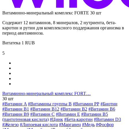
Витаминно-минеральный комплекс FORTE 30 шт
Содержит 12 витаминов, 8 минералов, 2 нутриента, бета-
каротин и рутин для комплексного поддержания организма в
период авитаминоза.
Витатека
1
RUB
5
Витаминно-минеральный комплекс FORT…
30 шт
#Витамин A
#Витамины группы В
#Витамин РР
#Биотин
#Витамин B1
#Витамин B12
#Витамин B2
#Витамин B6
#Витамин B9
#Витамин C
#Витамин E
#Витамин В5
(пантотеновая кислота)
#Цинк
#Бета-каротин
#Витамин D3
#Железо
#Липоевая кислота
#Марганец
#Медь
#Фосфор