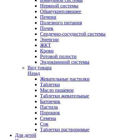
Иммунной системы
Нервной системы
Общеукрепляющее
Печени
Полезного питания
Почек
Сердечно-сосудистой системы
Энергии
ЖКТ
Крови
Ротовой полости
Эндокринной системы
Вид товара
Назад
Жевательные пастилки
Таблетки
Масло пищевое
Таблетки жевательные
Батончик
Пастила
Порошок
Семена
Сок
Таблетки растворимые
Для детей