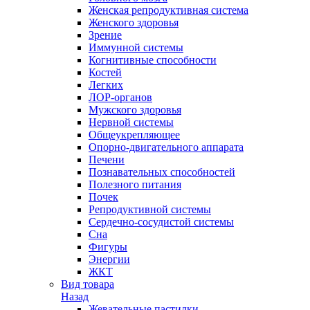
Женская репродуктивная система
Женского здоровья
Зрение
Иммунной системы
Когнитивные способности
Костей
Легких
ЛОР-органов
Мужского здоровья
Нервной системы
Общеукрепляющее
Опорно-двигательного аппарата
Печени
Познавательных способностей
Полезного питания
Почек
Репродуктивной системы
Сердечно-сосудистой системы
Сна
Фигуры
Энергии
ЖКТ
Вид товара
Назад
Жевательные пастилки