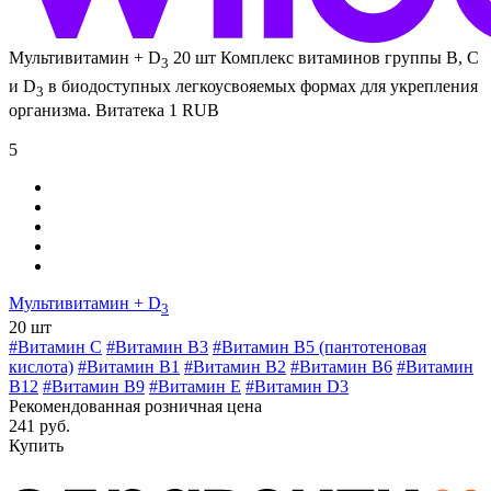
Мультивитамин + D
20 шт
Комплекс витаминов группы В, С
3
и D
в биодоступных легкоусвояемых формах для укрепления
3
организма.
Витатека
1
RUB
5
Мультивитамин + D
3
20 шт
#Витамин C
#Витамин В3
#Витамин В5 (пантотеновая
кислота)
#Витамин B1
#Витамин B2
#Витамин B6
#Витамин
B12
#Витамин B9
#Витамин E
#Витамин D3
Рекомендованная розничная цена
241 руб.
Купить