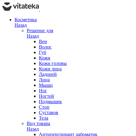
Косметика
Назад
Решение для
Назад
Вен
Волос
Губ
Кожи
Кожи головы
Кожи лица
Ладоней
Лица
Мышц
Ног
Ногтей
Подмышек
Стоп
Суставов
Тела
Вид товара
Назад
Антиперспирант дабоматик