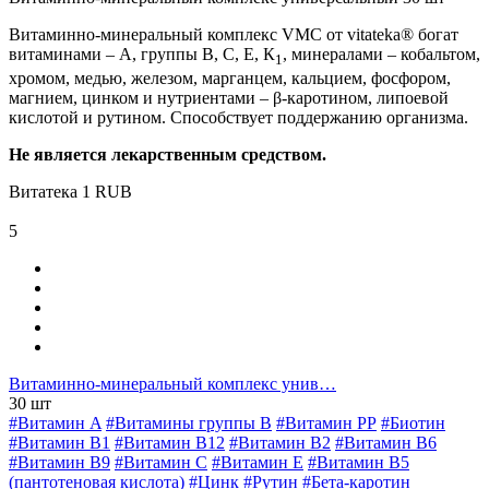
Витаминно-минеральный комплекс VMC от vitateka® богат
витаминами – А, группы В, С, Е, К
, минералами – кобальтом,
1
хромом, медью, железом, марганцем, кальцием, фосфором,
магнием, цинком и нутриентами – β-каротином, липоевой
кислотой и рутином. Способствует поддержанию организма.
Не является лекарственным средством.
Витатека
1
RUB
5
Витаминно-минеральный комплекс унив…
30 шт
#Витамин A
#Витамины группы В
#Витамин РР
#Биотин
#Витамин B1
#Витамин B12
#Витамин B2
#Витамин B6
#Витамин B9
#Витамин C
#Витамин E
#Витамин В5
(пантотеновая кислота)
#Цинк
#Рутин
#Бета-каротин