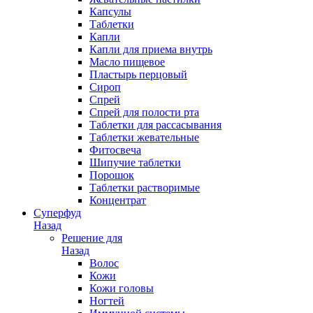
Капсулы
Таблетки
Капли
Капли для приема внутрь
Масло пищевое
Пластырь перцовый
Сироп
Спрей
Спрей для полости рта
Таблетки для рассасывания
Таблетки жевательные
Фитосвеча
Шипучие таблетки
Порошок
Таблетки растворимые
Концентрат
Суперфуд
Назад
Решение для
Назад
Волос
Кожи
Кожи головы
Ногтей