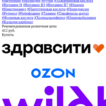
#Метионин
#Молибден
#Рутин
#Аскорбиновая кислота
#Витамин H
#Витамин В3
#Витамин В7
#Ниацин
#Никотинамид
#Пантотеновая кислота
#Пиридоксин
#Ретинол
#Рибофлавин
#Тиамин
#Токоферола ацетат
#Фолиевая кислота
#Холекальциферол
#Цианокобаламин
#Кальция карбонат
Рекомендованная розничная цена
412 руб.
Купить