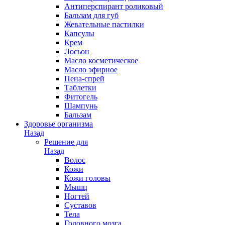
Антиперспирант роликовый
Бальзам для губ
Жевательные пастилки
Капсулы
Крем
Лосьон
Масло косметическое
Масло эфирное
Пена-спрей
Таблетки
Фитогель
Шампунь
Бальзам
Здоровье организма
Назад
Решение для
Назад
Волос
Кожи
Кожи головы
Мышц
Ногтей
Суставов
Тела
Головного мозга