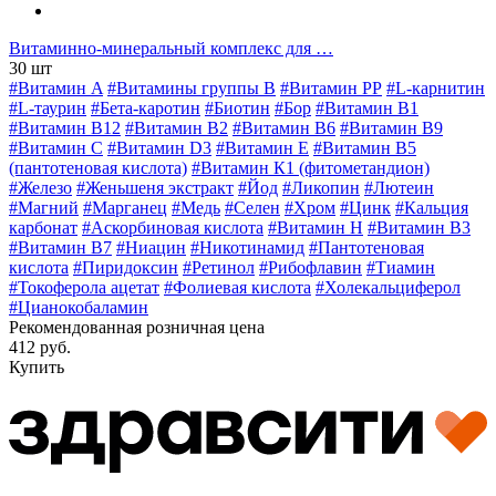
Витаминно-минеральный комплекс для …
30 шт
#Витамин A
#Витамины группы В
#Витамин РР
#L-карнитин
#L-таурин
#Бета-каротин
#Биотин
#Бор
#Витамин B1
#Витамин B12
#Витамин B2
#Витамин B6
#Витамин B9
#Витамин C
#Витамин D3
#Витамин E
#Витамин В5
(пантотеновая кислота)
#Витамин К1 (фитометандион)
#Железо
#Женьшеня экстракт
#Йод
#Ликопин
#Лютеин
#Магний
#Марганец
#Медь
#Селен
#Хром
#Цинк
#Кальция
карбонат
#Аскорбиновая кислота
#Витамин H
#Витамин В3
#Витамин В7
#Ниацин
#Никотинамид
#Пантотеновая
кислота
#Пиридоксин
#Ретинол
#Рибофлавин
#Тиамин
#Токоферола ацетат
#Фолиевая кислота
#Холекальциферол
#Цианокобаламин
Рекомендованная розничная цена
412 руб.
Купить