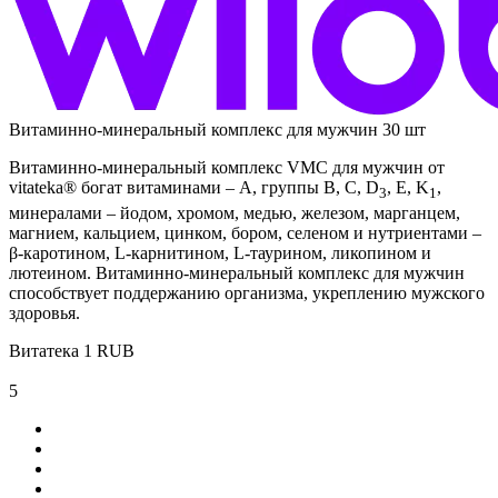
Витаминно-минеральный комплекс для мужчин 30 шт
Витаминно-минеральный комплекс VMC для мужчин от
vitateka® богат витаминами – А, группы В, С, D
, E, K
,
3
1
минералами – йодом, хромом, медью, железом, марганцем,
магнием, кальцием, цинком, бором, селеном и нутриентами –
β-каротином, L-карнитином, L-таурином, ликопином и
лютеином. Витаминно-минеральный комплекс для мужчин
способствует поддержанию организма, укреплению мужского
здоровья.
Витатека
1
RUB
5