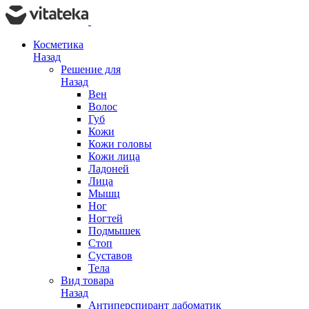
Косметика
Назад
Решение для
Назад
Вен
Волос
Губ
Кожи
Кожи головы
Кожи лица
Ладоней
Лица
Мышц
Ног
Ногтей
Подмышек
Стоп
Суставов
Тела
Вид товара
Назад
Антиперспирант дабоматик