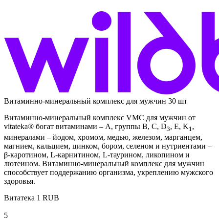
Витаминно-минеральный комплекс для мужчин 30 шт
Витаминно-минеральный комплекс VMC для мужчин от
vitateka® богат витаминами – А, группы В, С, D
, E, K
,
3
1
минералами – йодом, хромом, медью, железом, марганцем,
магнием, кальцием, цинком, бором, селеном и нутриентами –
β-каротином, L-карнитином, L-таурином, ликопином и
лютеином. Витаминно-минеральный комплекс для мужчин
способствует поддержанию организма, укреплению мужского
здоровья.
Витатека
1
RUB
5