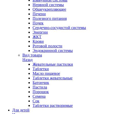
Иммунной системы
Нервной системы
Общеукрепляющее
Печени
Полезного питания
Почек
Сердечно-сосудистой системы
Энергии
ЖКТ
Крови
Ротовой полости
Эндокринной системы
Вид товара
Назад
Жевательные пастилки
Таблетки
Масло пищевое
Таблетки жевательные
Батончик
Пастила
Порошок
Семена
Сок
Таблетки растворимые
Для детей