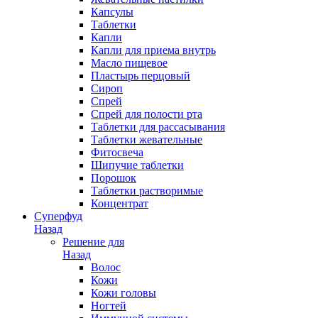
Капсулы
Таблетки
Капли
Капли для приема внутрь
Масло пищевое
Пластырь перцовый
Сироп
Спрей
Спрей для полости рта
Таблетки для рассасывания
Таблетки жевательные
Фитосвеча
Шипучие таблетки
Порошок
Таблетки растворимые
Концентрат
Суперфуд
Назад
Решение для
Назад
Волос
Кожи
Кожи головы
Ногтей