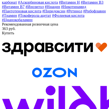
карбонат
#Аскорбиновая кислота
#Витамин H
#Витамин В3
#Витамин В7
#Инозитол
#Ниацин
#Никотинамид
#Пантотеновая кислота
#Пиридоксин
#Ретинол
#Рибофлавин
#Тиамин
#Токоферола ацетат
#Фолиевая кислота
#Цианокобаламин
Рекомендованная розничная цена
363 руб.
Купить