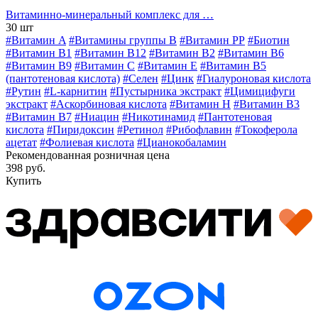
Витаминно-минеральный комплекс для …
30 шт
#Витамин A
#Витамины группы В
#Витамин РР
#Биотин
#Витамин B1
#Витамин B12
#Витамин B2
#Витамин B6
#Витамин B9
#Витамин C
#Витамин E
#Витамин В5
(пантотеновая кислота)
#Селен
#Цинк
#Гиалуроновая кислота
#Рутин
#L-карнитин
#Пустырника экстракт
#Цимицифуги
экстракт
#Аскорбиновая кислота
#Витамин H
#Витамин В3
#Витамин В7
#Ниацин
#Никотинамид
#Пантотеновая
кислота
#Пиридоксин
#Ретинол
#Рибофлавин
#Токоферола
ацетат
#Фолиевая кислота
#Цианокобаламин
Рекомендованная розничная цена
398 руб.
Купить