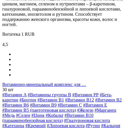
цинком, магнием, селеном и нутриентами – β-каротином,
гиалуроновой, парааминобензойной и липоевой кислотами,
катехинами, инозитолом и рутином. Способствует
поддержанию женского организма, красоты кожи, волос и
ногтей.
Витатека
1
RUB
4,5
Витаминно-минеральный комплекс для …
30 шт
#Витамин A
#Витамины группы В
#Витамин РР
#Бета-
каротин
#Биотин
#Витамин B1
#Витамин B12
#Витамин B2
#Витамин B6
#Витамин B9
#Витамин C
#Витамин E
#Витамин В5 (пантотеновая кислота)
#Железо
#Марганец
#Медь
#Селен
#Цинк
#Кобальт
#Витамин В10
(парааминобензойная кислота)
#Гиалуроновая кислота
#Катехины
#Кремний
#Липоевая кислота
#Рутин
#Кальция