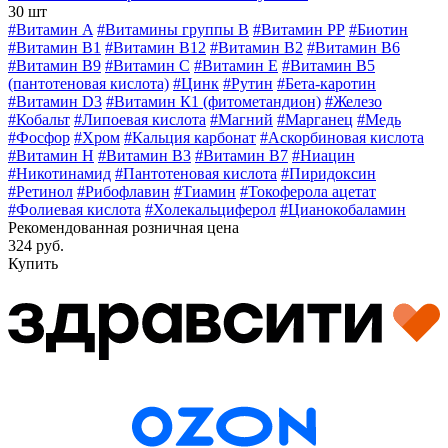
30 шт
#Витамин A
#Витамины группы В
#Витамин РР
#Биотин
#Витамин B1
#Витамин B12
#Витамин B2
#Витамин B6
#Витамин B9
#Витамин C
#Витамин E
#Витамин В5
(пантотеновая кислота)
#Цинк
#Рутин
#Бета-каротин
#Витамин D3
#Витамин К1 (фитометандион)
#Железо
#Кобальт
#Липоевая кислота
#Магний
#Марганец
#Медь
#Фосфор
#Хром
#Кальция карбонат
#Аскорбиновая кислота
#Витамин H
#Витамин В3
#Витамин В7
#Ниацин
#Никотинамид
#Пантотеновая кислота
#Пиридоксин
#Ретинол
#Рибофлавин
#Тиамин
#Токоферола ацетат
#Фолиевая кислота
#Холекальциферол
#Цианокобаламин
Рекомендованная розничная цена
324 руб.
Купить