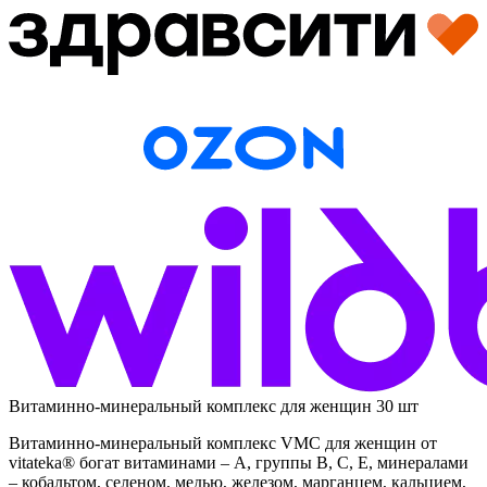
Витаминно-минеральный комплекс для женщин 30 шт
Витаминно-минеральный комплекс VMC для женщин от
vitateka® богат витаминами – А, группы В, С, Е, минералами
– кобальтом, селеном, медью, железом, марганцем, кальцием,