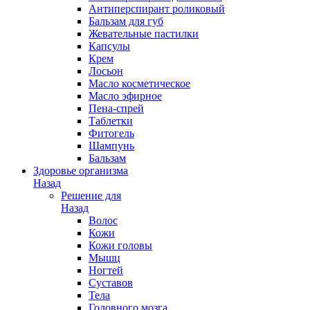
Антиперспирант роликовый
Бальзам для губ
Жевательные пастилки
Капсулы
Крем
Лосьон
Масло косметическое
Масло эфирное
Пена-спрей
Таблетки
Фитогель
Шампунь
Бальзам
Здоровье организма
Назад
Решение для
Назад
Волос
Кожи
Кожи головы
Мышц
Ногтей
Суставов
Тела
Головного мозга