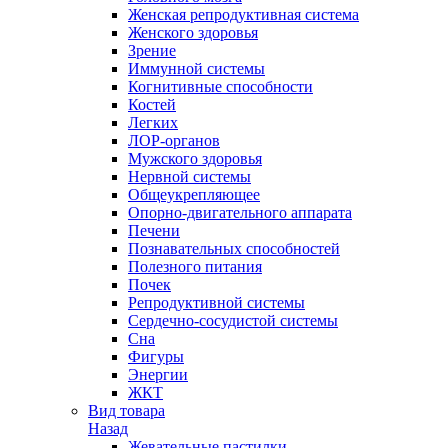
Женская репродуктивная система
Женского здоровья
Зрение
Иммунной системы
Когнитивные способности
Костей
Легких
ЛОР-органов
Мужского здоровья
Нервной системы
Общеукрепляющее
Опорно-двигательного аппарата
Печени
Познавательных способностей
Полезного питания
Почек
Репродуктивной системы
Сердечно-сосудистой системы
Сна
Фигуры
Энергии
ЖКТ
Вид товара
Назад
Жевательные пастилки