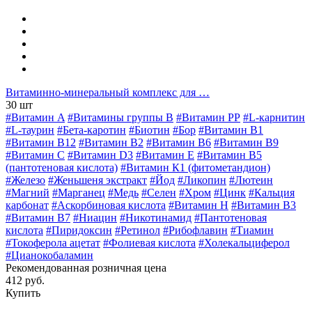
Витаминно-минеральный комплекс для …
30 шт
#Витамин A
#Витамины группы В
#Витамин РР
#L-карнитин
#L-таурин
#Бета-каротин
#Биотин
#Бор
#Витамин B1
#Витамин B12
#Витамин B2
#Витамин B6
#Витамин B9
#Витамин C
#Витамин D3
#Витамин E
#Витамин В5
(пантотеновая кислота)
#Витамин К1 (фитометандион)
#Железо
#Женьшеня экстракт
#Йод
#Ликопин
#Лютеин
#Магний
#Марганец
#Медь
#Селен
#Хром
#Цинк
#Кальция
карбонат
#Аскорбиновая кислота
#Витамин H
#Витамин В3
#Витамин В7
#Ниацин
#Никотинамид
#Пантотеновая
кислота
#Пиридоксин
#Ретинол
#Рибофлавин
#Тиамин
#Токоферола ацетат
#Фолиевая кислота
#Холекальциферол
#Цианокобаламин
Рекомендованная розничная цена
412 руб.
Купить