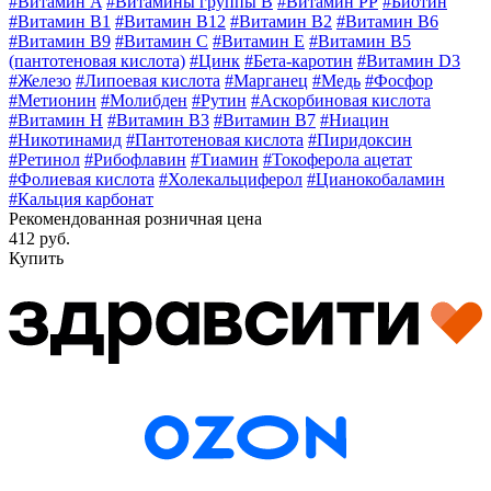
#Витамин A
#Витамины группы В
#Витамин РР
#Биотин
#Витамин B1
#Витамин B12
#Витамин B2
#Витамин B6
#Витамин B9
#Витамин C
#Витамин E
#Витамин В5
(пантотеновая кислота)
#Цинк
#Бета-каротин
#Витамин D3
#Железо
#Липоевая кислота
#Марганец
#Медь
#Фосфор
#Метионин
#Молибден
#Рутин
#Аскорбиновая кислота
#Витамин H
#Витамин В3
#Витамин В7
#Ниацин
#Никотинамид
#Пантотеновая кислота
#Пиридоксин
#Ретинол
#Рибофлавин
#Тиамин
#Токоферола ацетат
#Фолиевая кислота
#Холекальциферол
#Цианокобаламин
#Кальция карбонат
Рекомендованная розничная цена
412 руб.
Купить