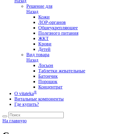
Назад
Решение для
Назад
Кожи
ЛОР-органов
Общеукрепляющее
Полезного питания
ЖКТ
Крови
Детей
Вид товара
Назад
Лосьон
Таблетки жевательные
Батончик
Порошок
Концентрат
®
О vitateka
Витальные компоненты
Где купить?
На главную