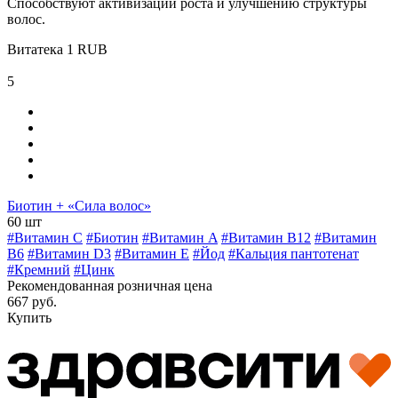
Способствуют активизации роста и улучшению структуры
волос.
Витатека
1
RUB
5
Биотин + «Сила волос»
60 шт
#Витамин C
#Биотин
#Витамин A
#Витамин B12
#Витамин
B6
#Витамин D3
#Витамин E
#Йод
#Кальция пантотенат
#Кремний
#Цинк
Рекомендованная розничная цена
667 руб.
Купить