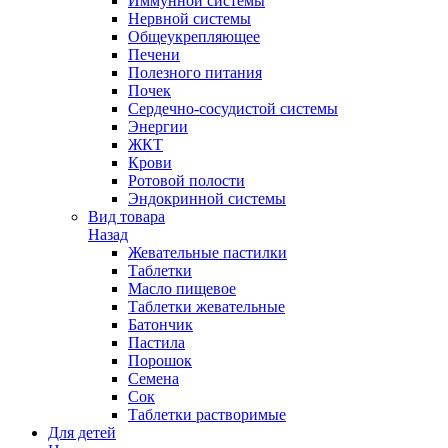
Иммунной системы
Нервной системы
Общеукрепляющее
Печени
Полезного питания
Почек
Сердечно-сосудистой системы
Энергии
ЖКТ
Крови
Ротовой полости
Эндокринной системы
Вид товара
Назад
Жевательные пастилки
Таблетки
Масло пищевое
Таблетки жевательные
Батончик
Пастила
Порошок
Семена
Сок
Таблетки растворимые
Для детей