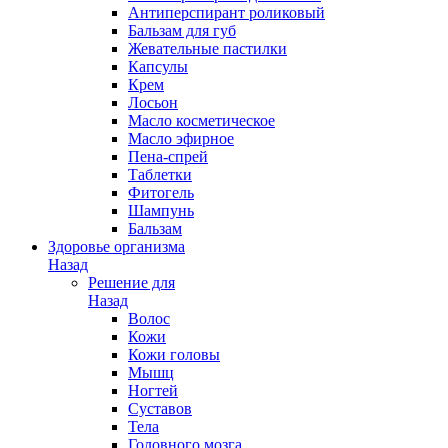
Антиперспирант роликовый
Бальзам для губ
Жевательные пастилки
Капсулы
Крем
Лосьон
Масло косметическое
Масло эфирное
Пена-спрей
Таблетки
Фитогель
Шампунь
Бальзам
Здоровье организма
Назад
Решение для
Назад
Волос
Кожи
Кожи головы
Мышц
Ногтей
Суставов
Тела
Головного мозга