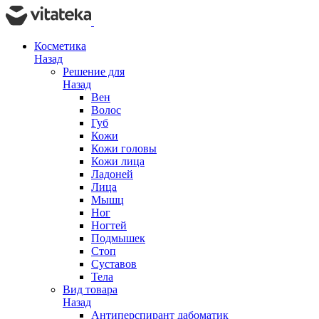
Косметика
Назад
Решение для
Назад
Вен
Волос
Губ
Кожи
Кожи головы
Кожи лица
Ладоней
Лица
Мышц
Ног
Ногтей
Подмышек
Стоп
Суставов
Тела
Вид товара
Назад
Антиперспирант дабоматик