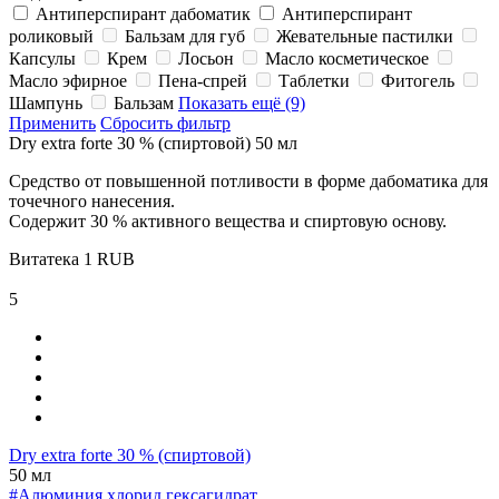
Антиперспирант дабоматик
Антиперспирант
роликовый
Бальзам для губ
Жевательные пастилки
Капсулы
Крем
Лосьон
Масло косметическое
Масло эфирное
Пена-спрей
Таблетки
Фитогель
Шампунь
Бальзам
Показать ещё (9)
Применить
Сбросить фильтр
Dry extra forte 30 % (спиртовой) 50 мл
Средство от повышенной потливости в форме дабоматика для
точечного нанесения.
Содержит 30 % активного вещества и спиртовую основу.
Витатека
1
RUB
5
Dry extra forte 30 % (спиртовой)
50 мл
#Алюминия хлорид гексагидрат