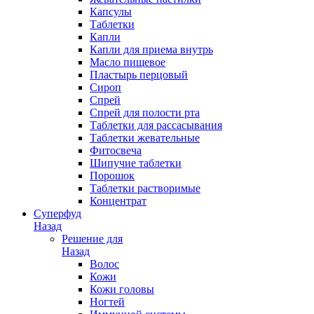
Капсулы
Таблетки
Капли
Капли для приема внутрь
Масло пищевое
Пластырь перцовый
Сироп
Спрей
Спрей для полости рта
Таблетки для рассасывания
Таблетки жевательные
Фитосвеча
Шипучие таблетки
Порошок
Таблетки растворимые
Концентрат
Суперфуд
Назад
Решение для
Назад
Волос
Кожи
Кожи головы
Ногтей