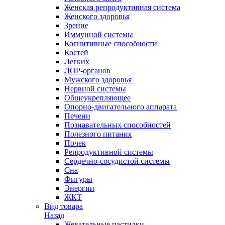
Женская репродуктивная система
Женского здоровья
Зрение
Иммунной системы
Когнитивные способности
Костей
Легких
ЛОР-органов
Мужского здоровья
Нервной системы
Общеукрепляющее
Опорно-двигательного аппарата
Печени
Познавательных способностей
Полезного питания
Почек
Репродуктивной системы
Сердечно-сосудистой системы
Сна
Фигуры
Энергии
ЖКТ
Вид товара
Назад
Жевательные пастилки