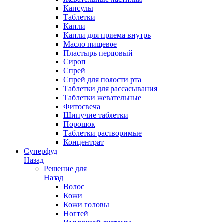
Капсулы
Таблетки
Капли
Капли для приема внутрь
Масло пищевое
Пластырь перцовый
Сироп
Спрей
Спрей для полости рта
Таблетки для рассасывания
Таблетки жевательные
Фитосвеча
Шипучие таблетки
Порошок
Таблетки растворимые
Концентрат
Суперфуд
Назад
Решение для
Назад
Волос
Кожи
Кожи головы
Ногтей