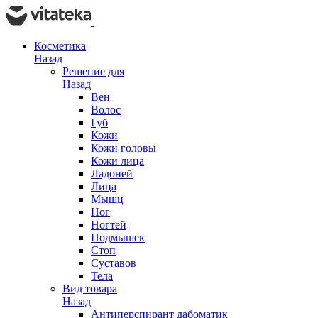
Косметика
Назад
Решение для
Назад
Вен
Волос
Губ
Кожи
Кожи головы
Кожи лица
Ладоней
Лица
Мышц
Ног
Ногтей
Подмышек
Стоп
Суставов
Тела
Вид товара
Назад
Антиперспирант дабоматик