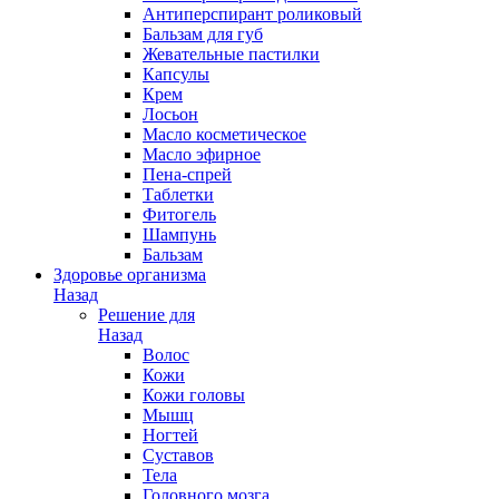
Антиперспирант роликовый
Бальзам для губ
Жевательные пастилки
Капсулы
Крем
Лосьон
Масло косметическое
Масло эфирное
Пена-спрей
Таблетки
Фитогель
Шампунь
Бальзам
Здоровье организма
Назад
Решение для
Назад
Волос
Кожи
Кожи головы
Мышц
Ногтей
Суставов
Тела
Головного мозга