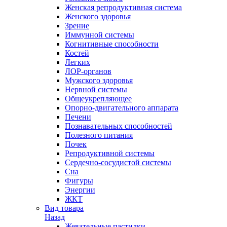
Женская репродуктивная система
Женского здоровья
Зрение
Иммунной системы
Когнитивные способности
Костей
Легких
ЛОР-органов
Мужского здоровья
Нервной системы
Общеукрепляющее
Опорно-двигательного аппарата
Печени
Познавательных способностей
Полезного питания
Почек
Репродуктивной системы
Сердечно-сосудистой системы
Сна
Фигуры
Энергии
ЖКТ
Вид товара
Назад
Жевательные пастилки