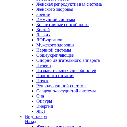
Женская репродуктивная система
Женского здоровья
Зрение
Иммунной системы
Когнитивные способности
Костей
Легких
ЛОР-органов
Мужского здоровья
Нервной системы
Общеукрепляющее
Опорно-двигательного аппарата
Печени
Познавательных способностей
Полезного питания
Почек
Репродуктивной системы
Сердечно-сосудистой системы
Сна
Фигуры
Энергии
ЖКТ
Вид товара
Назад
Жевательные пастилки