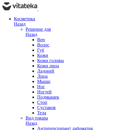
Косметика
Назад
Решение для
Назад
Вен
Волос
Губ
Кожи
Кожи головы
Кожи лица
Ладоней
Лица
Мышц
Ног
Ногтей
Подмышек
Стоп
Суставов
Тела
Вид товара
Назад
Антиперспирант дабоматик