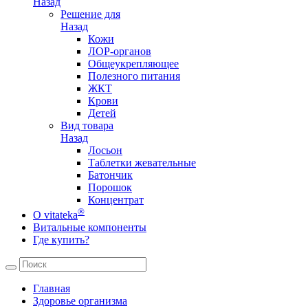
Назад
Решение для
Назад
Кожи
ЛОР-органов
Общеукрепляющее
Полезного питания
ЖКТ
Крови
Детей
Вид товара
Назад
Лосьон
Таблетки жевательные
Батончик
Порошок
Концентрат
®
О vitateka
Витальные компоненты
Где купить?
Главная
Здоровье организма