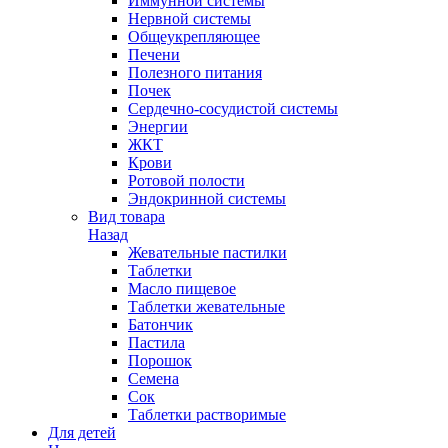
Иммунной системы
Нервной системы
Общеукрепляющее
Печени
Полезного питания
Почек
Сердечно-сосудистой системы
Энергии
ЖКТ
Крови
Ротовой полости
Эндокринной системы
Вид товара
Назад
Жевательные пастилки
Таблетки
Масло пищевое
Таблетки жевательные
Батончик
Пастила
Порошок
Семена
Сок
Таблетки растворимые
Для детей