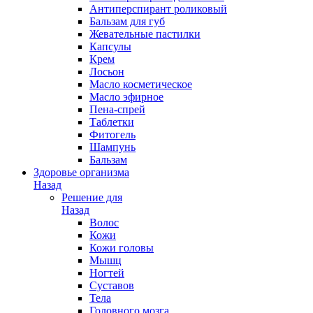
Антиперспирант роликовый
Бальзам для губ
Жевательные пастилки
Капсулы
Крем
Лосьон
Масло косметическое
Масло эфирное
Пена-спрей
Таблетки
Фитогель
Шампунь
Бальзам
Здоровье организма
Назад
Решение для
Назад
Волос
Кожи
Кожи головы
Мышц
Ногтей
Суставов
Тела
Головного мозга