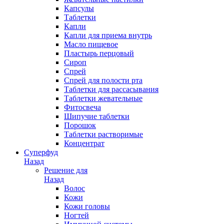
Капсулы
Таблетки
Капли
Капли для приема внутрь
Масло пищевое
Пластырь перцовый
Сироп
Спрей
Спрей для полости рта
Таблетки для рассасывания
Таблетки жевательные
Фитосвеча
Шипучие таблетки
Порошок
Таблетки растворимые
Концентрат
Суперфуд
Назад
Решение для
Назад
Волос
Кожи
Кожи головы
Ногтей