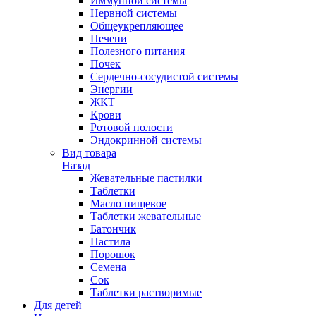
Иммунной системы
Нервной системы
Общеукрепляющее
Печени
Полезного питания
Почек
Сердечно-сосудистой системы
Энергии
ЖКТ
Крови
Ротовой полости
Эндокринной системы
Вид товара
Назад
Жевательные пастилки
Таблетки
Масло пищевое
Таблетки жевательные
Батончик
Пастила
Порошок
Семена
Сок
Таблетки растворимые
Для детей