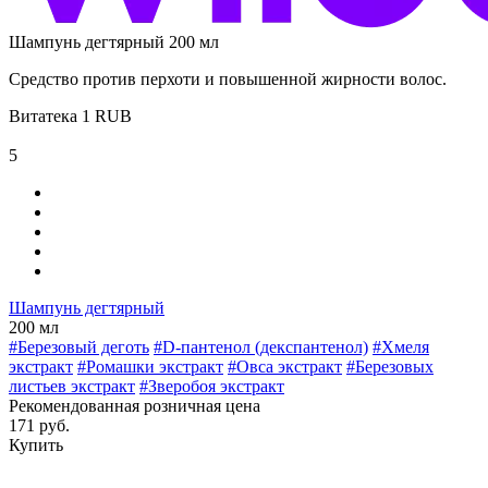
Шампунь дегтярный 200 мл
Средство против перхоти и повышенной жирности волос.
Витатека
1
RUB
5
Шампунь дегтярный
200 мл
#Березовый деготь
#D-пантенол (декспантенол)
#Хмеля
экстракт
#Ромашки экстракт
#Овса экстракт
#Березовых
листьев экстракт
#Зверобоя экстракт
Рекомендованная розничная цена
171 руб.
Купить