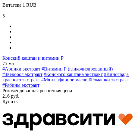
Витатека
1
RUB
5
Конский каштан и витамин Р
75 мл
#Арники экстракт
#Витамин Р (гликолизированный)
#Зверобоя экстракт
#Конского каштана экстракт
#Винограда
красного экстракт
#Мяты эфирное масло
#Ромашки экстракт
#Рябины экстракт
Рекомендованная розничная цена
216 руб.
Купить