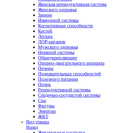
Женская репродуктивная система
Женского здоровья
Зрение
Иммунной системы
Когнитивные способности
Костей
Легких
ЛОР-органов
Мужского здоровья
Нервной системы
Общеукрепляющее
Опорно-двигательного аппарата
Печени
Познавательных способностей
Полезного питания
Почек
Репродуктивной системы
Сердечно-сосудистой системы
Сна
Фигуры
Энергии
ЖКТ
Вид товара
Назад
Жевательные пастилки