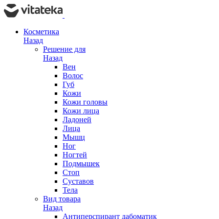
Косметика
Назад
Решение для
Назад
Вен
Волос
Губ
Кожи
Кожи головы
Кожи лица
Ладоней
Лица
Мышц
Ног
Ногтей
Подмышек
Стоп
Суставов
Тела
Вид товара
Назад
Антиперспирант дабоматик