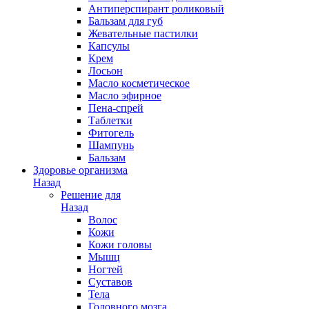
Антиперспирант роликовый
Бальзам для губ
Жевательные пастилки
Капсулы
Крем
Лосьон
Масло косметическое
Масло эфирное
Пена-спрей
Таблетки
Фитогель
Шампунь
Бальзам
Здоровье организма
Назад
Решение для
Назад
Волос
Кожи
Кожи головы
Мышц
Ногтей
Суставов
Тела
Головного мозга