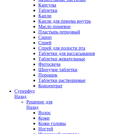
Капсулы
Таблетки
Капли
Капли для приема внутрь
Масло пищевое
Пластырь перцовый
Сироп
Спрей
Спрей для полости рта
Таблетки для рассасывания
Таблетки жевательные
Фитосвеча
Шипучие таблетки
Порошок
Таблетки растворимые
Концентрат
Суперфуд
Назад
Решение для
Назад
Волос
Кожи
Кожи головы
Ногтей