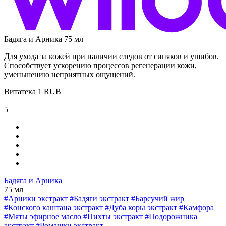
Бадяга и Арника 75 мл
Для ухода за кожей при наличии следов от синяков и ушибов.
Способствует ускорению процессов регенерации кожи,
уменьшению неприятных ощущений.
Витатека
1
RUB
5
Бадяга и Арника
75 мл
#Арники экстракт
#Бадяги экстракт
#Барсучий жир
#Конского каштана экстракт
#Дуба коры экстракт
#Камфора
#Мяты эфирное масло
#Пихты экстракт
#Подорожника
экстракт
#Ромашки экстракт