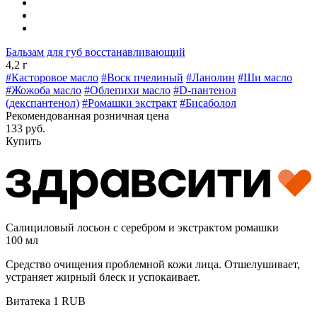
Бальзам для губ восстанавливающий
4,2 г
#Касторовое масло
#Воск пчелиный
#Ланолин
#Ши масло
#Жожоба масло
#Облепихи масло
#D-пантенол
(декспантенол)
#Ромашки экстракт
#Бисаболол
Рекомендованная розничная цена
133 руб.
Купить
Салициловый лосьон с серебром и экстрактом ромашки
100 мл
Средство очищения проблемной кожи лица. Отшелушивает,
устраняет жирный блеск и успокаивает.
Витатека
1
RUB