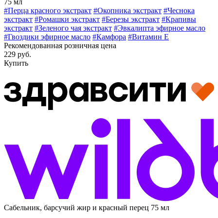
75 мл
#Перца красного экстракт
#Окопника экстракт
#Чеснока
экстракт
#Ромашки экстракт
#Березы экстракт
#Крапивы
экстракт
#Зеленого чая экстракт
#Эвкалипта эфирное масло
#Гвоздики эфирное масло
#Камфора
#Витамин E
Рекомендованная розничная цена
229 руб.
Купить
Сабельник, барсучий жир и красный перец 75 мл