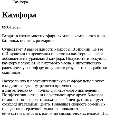
Камфора
Камфора
09.04.2020
Входит в состав многих эфирных масел: камфорного лавра,
базилика, полыни, розмарина.
Существует 3 разновидности камфоры. В Японии, Китае
и Индонезии из древесины или смолы камфорного лавра
добывается натуральная d-камфора. Полусинтетическую L-
камфору получают из пихтового масла. Синтетическую
рацемическую камфору получают в результате переработки
скипидара.
Натуральную и полусинтетическую камфору используют
в медицине, для внутреннего применения,
а синтетическую — только для наружного применения.
По эффективности они не уступают друг другу. Камфора
помогает тонизировать дыхательный центр, стимулирует
сосудодвигаетльный центр. Повышает скорость обменных
процессов в сердечной мышце и повышает
её чувствительность к влиянию симпатических нервов. Под