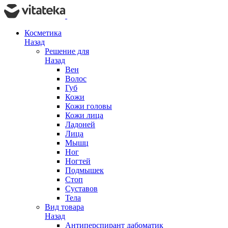
Косметика
Назад
Решение для
Назад
Вен
Волос
Губ
Кожи
Кожи головы
Кожи лица
Ладоней
Лица
Мышц
Ног
Ногтей
Подмышек
Стоп
Суставов
Тела
Вид товара
Назад
Антиперспирант дабоматик