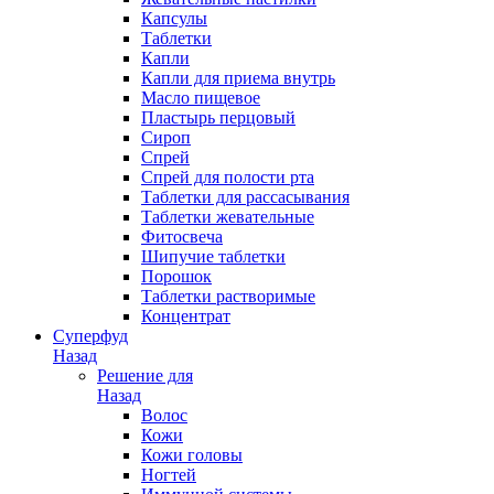
Капсулы
Таблетки
Капли
Капли для приема внутрь
Масло пищевое
Пластырь перцовый
Сироп
Спрей
Спрей для полости рта
Таблетки для рассасывания
Таблетки жевательные
Фитосвеча
Шипучие таблетки
Порошок
Таблетки растворимые
Концентрат
Суперфуд
Назад
Решение для
Назад
Волос
Кожи
Кожи головы
Ногтей