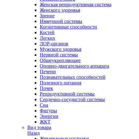
Женская репродуктивная система
Женского здоровья
Зрение
Иммунной системы
Когнитивные способности
Костей
Легких
ЛОР-органов
Мужского здоровья
Нервной системы
Общеукрепляющее
Опорно-двигательного аппарата
Печени
Познавательных способностей
Полезного питания
Почек
Репродуктивной системы
Сердечно-сосудистой системы
Сна
Фигуры
Энергии
ЖКТ
Вид товара
Назад
Жевательные пастилки