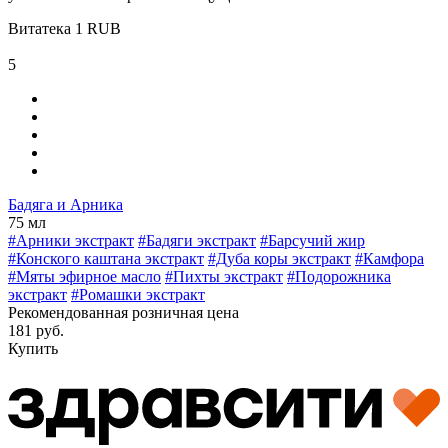
Витатека
1
RUB
5
Бадяга и Арника
75 мл
#Арники экстракт
#Бадяги экстракт
#Барсучий жир
#Конского каштана экстракт
#Дуба коры экстракт
#Камфора
#Мяты эфирное масло
#Пихты экстракт
#Подорожника
экстракт
#Ромашки экстракт
Рекомендованная розничная цена
181 руб.
Купить