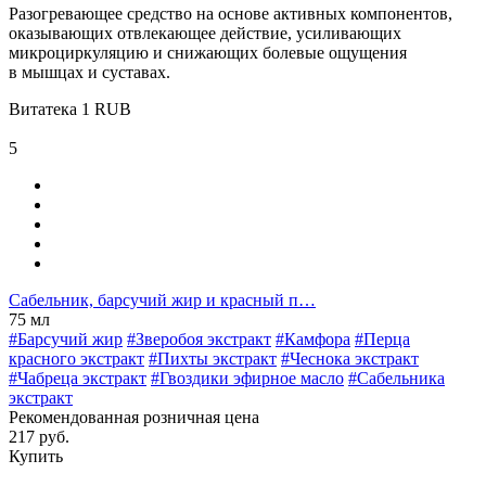
Разогревающее средство на основе активных компонентов,
оказывающих отвлекающее действие, усиливающих
микроциркуляцию и снижающих болевые ощущения
в мышцах и суставах.
Витатека
1
RUB
5
Сабельник, барсучий жир и красный п…
75 мл
#Барсучий жир
#Зверобоя экстракт
#Камфора
#Перца
красного экстракт
#Пихты экстракт
#Чеснока экстракт
#Чабреца экстракт
#Гвоздики эфирное масло
#Сабельника
экстракт
Рекомендованная розничная цена
217 руб.
Купить