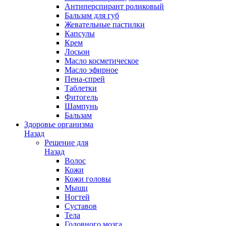
Антиперспирант роликовый
Бальзам для губ
Жевательные пастилки
Капсулы
Крем
Лосьон
Масло косметическое
Масло эфирное
Пена-спрей
Таблетки
Фитогель
Шампунь
Бальзам
Здоровье организма
Назад
Решение для
Назад
Волос
Кожи
Кожи головы
Мышц
Ногтей
Суставов
Тела
Головного мозга