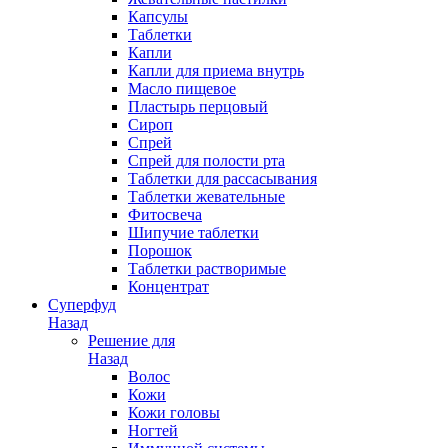
Капсулы
Таблетки
Капли
Капли для приема внутрь
Масло пищевое
Пластырь перцовый
Сироп
Спрей
Спрей для полости рта
Таблетки для рассасывания
Таблетки жевательные
Фитосвеча
Шипучие таблетки
Порошок
Таблетки растворимые
Концентрат
Суперфуд
Назад
Решение для
Назад
Волос
Кожи
Кожи головы
Ногтей