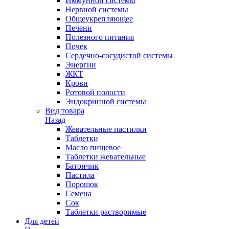
Иммунной системы
Нервной системы
Общеукрепляющее
Печени
Полезного питания
Почек
Сердечно-сосудистой системы
Энергии
ЖКТ
Крови
Ротовой полости
Эндокринной системы
Вид товара
Назад
Жевательные пастилки
Таблетки
Масло пищевое
Таблетки жевательные
Батончик
Пастила
Порошок
Семена
Сок
Таблетки растворимые
Для детей