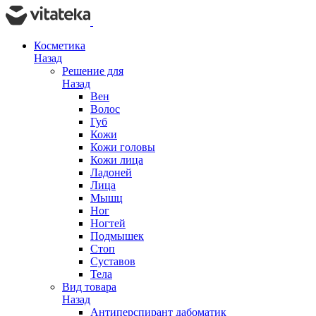
Косметика
Назад
Решение для
Назад
Вен
Волос
Губ
Кожи
Кожи головы
Кожи лица
Ладоней
Лица
Мышц
Ног
Ногтей
Подмышек
Стоп
Суставов
Тела
Вид товара
Назад
Антиперспирант дабоматик