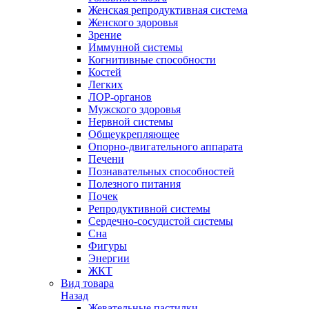
Женская репродуктивная система
Женского здоровья
Зрение
Иммунной системы
Когнитивные способности
Костей
Легких
ЛОР-органов
Мужского здоровья
Нервной системы
Общеукрепляющее
Опорно-двигательного аппарата
Печени
Познавательных способностей
Полезного питания
Почек
Репродуктивной системы
Сердечно-сосудистой системы
Сна
Фигуры
Энергии
ЖКТ
Вид товара
Назад
Жевательные пастилки