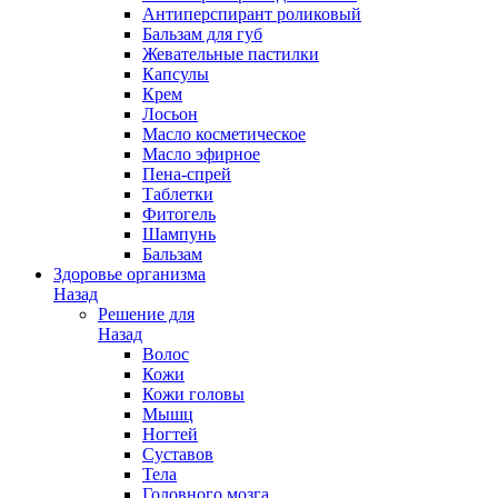
Антиперспирант роликовый
Бальзам для губ
Жевательные пастилки
Капсулы
Крем
Лосьон
Масло косметическое
Масло эфирное
Пена-спрей
Таблетки
Фитогель
Шампунь
Бальзам
Здоровье организма
Назад
Решение для
Назад
Волос
Кожи
Кожи головы
Мышц
Ногтей
Суставов
Тела
Головного мозга