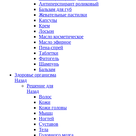
Антиперспирант роликовый
Бальзам для губ
Жевательные пастилки
Капсулы
Крем
Лосьон
Масло косметическое
Масло эфирное
Пена-спрей
Таблетки
Фитогель
Шампунь
Бальзам
Здоровье организма
Назад
Решение для
Назад
Волос
Кожи
Кожи головы
Мышц
Ногтей
Суставов
Тела
Головного мозга