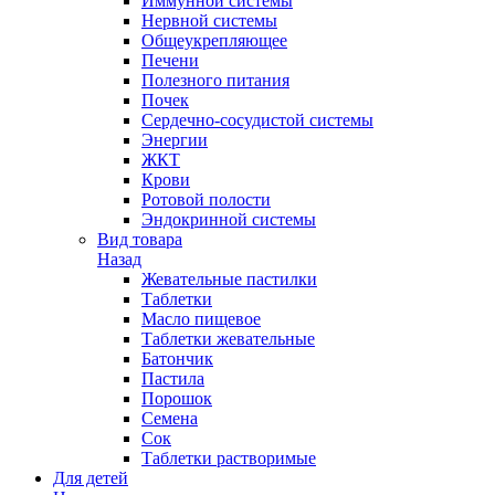
Иммунной системы
Нервной системы
Общеукрепляющее
Печени
Полезного питания
Почек
Сердечно-сосудистой системы
Энергии
ЖКТ
Крови
Ротовой полости
Эндокринной системы
Вид товара
Назад
Жевательные пастилки
Таблетки
Масло пищевое
Таблетки жевательные
Батончик
Пастила
Порошок
Семена
Сок
Таблетки растворимые
Для детей