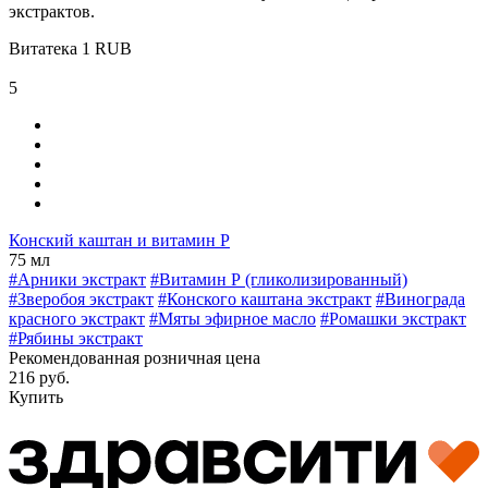
экстрактов.
Витатека
1
RUB
5
Конский каштан и витамин Р
75 мл
#Арники экстракт
#Витамин Р (гликолизированный)
#Зверобоя экстракт
#Конского каштана экстракт
#Винограда
красного экстракт
#Мяты эфирное масло
#Ромашки экстракт
#Рябины экстракт
Рекомендованная розничная цена
216 руб.
Купить