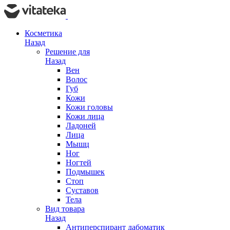
Косметика
Назад
Решение для
Назад
Вен
Волос
Губ
Кожи
Кожи головы
Кожи лица
Ладоней
Лица
Мышц
Ног
Ногтей
Подмышек
Стоп
Суставов
Тела
Вид товара
Назад
Антиперспирант дабоматик