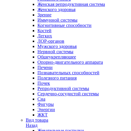
Женская репродуктивная система
Женского здоровья
Зрение
Иммунной системы
Когнитивные способности
Костей
Легких
ЛОР-органов
Мужского здоровья
Нервной системы
Общеукрепляющее
Опорно-двигательного аппарата
Печени
Познавательных способностей
Полезного питания
Почек
Репродуктивной системы
Сердечно-сосудистой системы
Сна
Фигуры
Энергии
ЖКТ
Вид товара
Назад
Жевательные пастилки