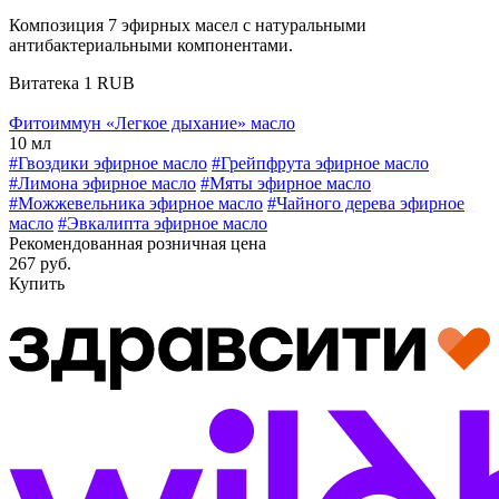
Композиция 7 эфирных масел с натуральными
антибактериальными компонентами.
Витатека
1
RUB
Фитоиммун «Легкое дыхание» масло
10 мл
#Гвоздики эфирное масло
#Грейпфрута эфирное масло
#Лимона эфирное масло
#Мяты эфирное масло
#Можжевельника эфирное масло
#Чайного дерева эфирное
масло
#Эвкалипта эфирное масло
Рекомендованная розничная цена
267 руб.
Купить