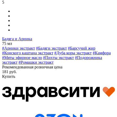
5
Бадяга и Арника
75 мл
#Арники экстракт
#Бадяги экстракт
#Барсучий жир
#Конского каштана экстракт
#Дуба коры экстракт
#Камфора
#Мяты эфирное масло
#Пихты экстракт
#Подорожника
экстракт
#Ромашки экстракт
Рекомендованная розничная цена
181 руб.
Купить