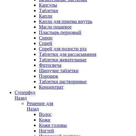
Капсулы
Таблетки
Капли
Капли для приема внутрь
Масло пищевое
Пластырь перцовый
Сироп
Спрей
Спрей для полости рта
Таблетки для рассасывания
Таблетки жевательные
Фитосвеча
Шипучие таблетки
Порошок
Таблетки растворимые
Концентрат
Суперфуд
Назад
Решение для
Назад
Волос
Кожи
Кожи головы
Ногтей