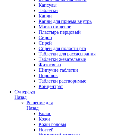
Капсулы
Таблетки
Капли
Капли для приема внутрь
Масло пищевое
Пластырь перцовый
Сироп
Спрей
Спрей для полости рта
Таблетки для рассасывания
Таблетки жевательные
Фитосвеча
Шипучие таблетки
Порошок
Таблетки растворимые
Концентрат
Суперфуд
Назад
Решение для
Назад
Волос
Кожи
Кожи головы
Ногтей