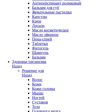
Антиперспирант роликовый
Бальзам для губ
Жевательные пастилки
Капсулы
Крем
Лосьон
Масло косметическое
Масло эфирное
Пена-спрей
Таблетки
Фитогель
Шампунь
Бальзам
Здоровье организма
Назад
Решение для
Назад
Волос
Кожи
Кожи головы
Мышц
Ногтей
Суставов
Тела
Головного мозга