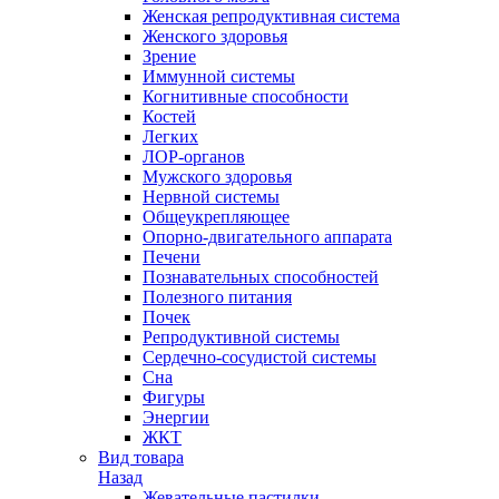
Женская репродуктивная система
Женского здоровья
Зрение
Иммунной системы
Когнитивные способности
Костей
Легких
ЛОР-органов
Мужского здоровья
Нервной системы
Общеукрепляющее
Опорно-двигательного аппарата
Печени
Познавательных способностей
Полезного питания
Почек
Репродуктивной системы
Сердечно-сосудистой системы
Сна
Фигуры
Энергии
ЖКТ
Вид товара
Назад
Жевательные пастилки