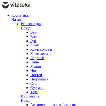
Косметика
Назад
Решение для
Назад
Вен
Волос
Губ
Кожи
Кожи головы
Кожи лица
Ладоней
Лица
Мышц
Ног
Ногтей
Подмышек
Стоп
Суставов
Тела
Вид товара
Назад
Антиперспирант дабоматик