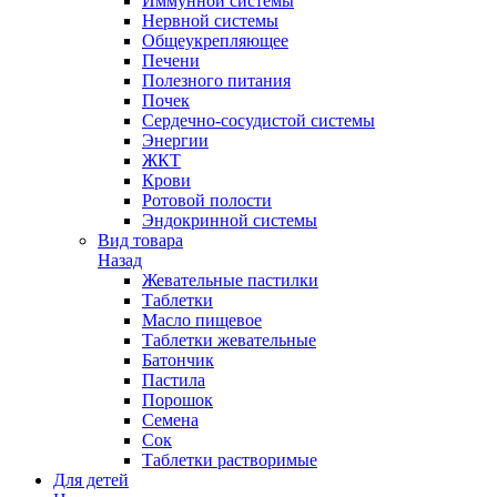
Иммунной системы
Нервной системы
Общеукрепляющее
Печени
Полезного питания
Почек
Сердечно-сосудистой системы
Энергии
ЖКТ
Крови
Ротовой полости
Эндокринной системы
Вид товара
Назад
Жевательные пастилки
Таблетки
Масло пищевое
Таблетки жевательные
Батончик
Пастила
Порошок
Семена
Сок
Таблетки растворимые
Для детей