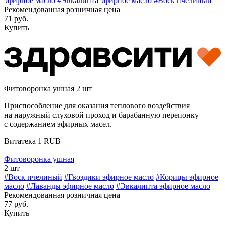
эфирное масло
#Эвкалипта эфирное масло
#Воск пчелиный
Рекомендованная розничная цена
71 руб.
Купить
Фитоворонка ушная 2 шт
Приспособление для оказания теплового воздействия
на наружный слуховой проход и барабанную перепонку
с содержанием эфирных масел.
Витатека
1
RUB
Фитоворонка ушная
2 шт
#Воск пчелиный
#Гвоздики эфирное масло
#Корицы эфирное
масло
#Лаванды эфирное масло
#Эвкалипта эфирное масло
Рекомендованная розничная цена
77 руб.
Купить