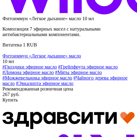
Фитоиммун «Легкое дыхание» масло 10 мл
Композиция 7 эфирных масел с натуральными
антибактериальными компонентами.
Витатека
1
RUB
Фитоиммун «Легкое дыхание» масло
10 мл
#Гвоздики эфирное масло
#Грейпфрута эфирное масло
#Лимона эфирное масло
#Мяты эфирное масло
#Можжевельника эфирное масло
#Чайного дерева эфирное
масло
#Эвкалипта эфирное масло
Рекомендованная розничная цена
267 руб.
Купить