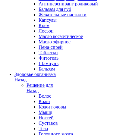
Антиперспирант роликовый
Бальзам для губ
Жевательные пастилки
Капсулы
Крем
Лосьон
Масло косметическое
Масло эфирное
Пена-спрей
Таблетки
Фитогель
Шампунь
Бальзам
Здоровье организма
Назад
Решение для
Назад
Волос
Кожи
Кожи головы
Мышц
Ногтей
Суставов
Тела
Головного мозга