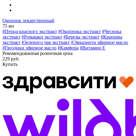
Окопник лекарственный
75 мл
#Перца красного экстракт
#Окопника экстракт
#Чеснока
экстракт
#Ромашки экстракт
#Березы экстракт
#Крапивы
экстракт
#Зеленого чая экстракт
#Эвкалипта эфирное масло
#Гвоздики эфирное масло
#Камфора
#Витамин E
Рекомендованная розничная цена
229 руб.
Купить