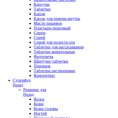
Капсулы
Таблетки
Капли
Капли для приема внутрь
Масло пищевое
Пластырь перцовый
Сироп
Спрей
Спрей для полости рта
Таблетки для рассасывания
Таблетки жевательные
Фитосвеча
Шипучие таблетки
Порошок
Таблетки растворимые
Концентрат
Суперфуд
Назад
Решение для
Назад
Волос
Кожи
Кожи головы
Ногтей