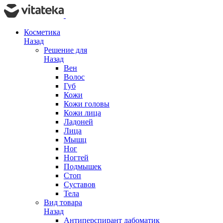
Косметика
Назад
Решение для
Назад
Вен
Волос
Губ
Кожи
Кожи головы
Кожи лица
Ладоней
Лица
Мышц
Ног
Ногтей
Подмышек
Стоп
Суставов
Тела
Вид товара
Назад
Антиперспирант дабоматик