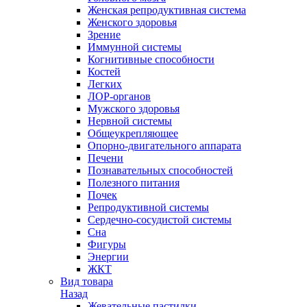
Женская репродуктивная система
Женского здоровья
Зрение
Иммунной системы
Когнитивные способности
Костей
Легких
ЛОР-органов
Мужского здоровья
Нервной системы
Общеукрепляющее
Опорно-двигательного аппарата
Печени
Познавательных способностей
Полезного питания
Почек
Репродуктивной системы
Сердечно-сосудистой системы
Сна
Фигуры
Энергии
ЖКТ
Вид товара
Назад
Жевательные пастилки