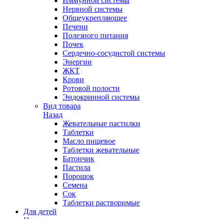
Иммунной системы
Нервной системы
Общеукрепляющее
Печени
Полезного питания
Почек
Сердечно-сосудистой системы
Энергии
ЖКТ
Крови
Ротовой полости
Эндокринной системы
Вид товара
Назад
Жевательные пастилки
Таблетки
Масло пищевое
Таблетки жевательные
Батончик
Пастила
Порошок
Семена
Сок
Таблетки растворимые
Для детей