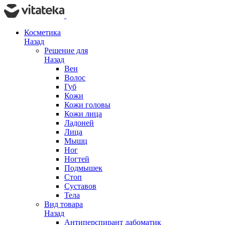
Косметика
Назад
Решение для
Назад
Вен
Волос
Губ
Кожи
Кожи головы
Кожи лица
Ладоней
Лица
Мышц
Ног
Ногтей
Подмышек
Стоп
Суставов
Тела
Вид товара
Назад
Антиперспирант дабоматик