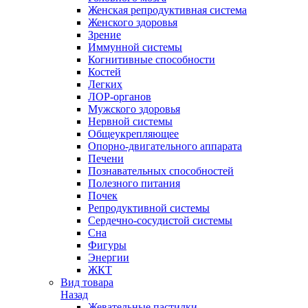
Женская репродуктивная система
Женского здоровья
Зрение
Иммунной системы
Когнитивные способности
Костей
Легких
ЛОР-органов
Мужского здоровья
Нервной системы
Общеукрепляющее
Опорно-двигательного аппарата
Печени
Познавательных способностей
Полезного питания
Почек
Репродуктивной системы
Сердечно-сосудистой системы
Сна
Фигуры
Энергии
ЖКТ
Вид товара
Назад
Жевательные пастилки