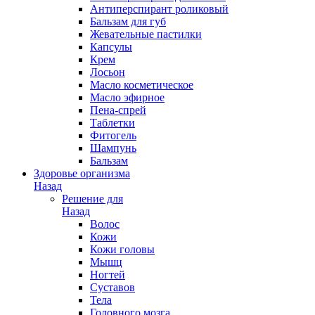
Антиперспирант роликовый
Бальзам для губ
Жевательные пастилки
Капсулы
Крем
Лосьон
Масло косметическое
Масло эфирное
Пена-спрей
Таблетки
Фитогель
Шампунь
Бальзам
Здоровье организма
Назад
Решение для
Назад
Волос
Кожи
Кожи головы
Мышц
Ногтей
Суставов
Тела
Головного мозга