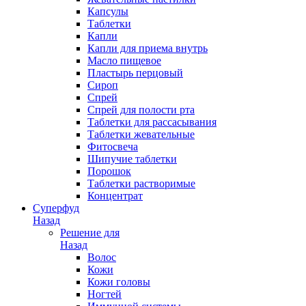
Капсулы
Таблетки
Капли
Капли для приема внутрь
Масло пищевое
Пластырь перцовый
Сироп
Спрей
Спрей для полости рта
Таблетки для рассасывания
Таблетки жевательные
Фитосвеча
Шипучие таблетки
Порошок
Таблетки растворимые
Концентрат
Суперфуд
Назад
Решение для
Назад
Волос
Кожи
Кожи головы
Ногтей