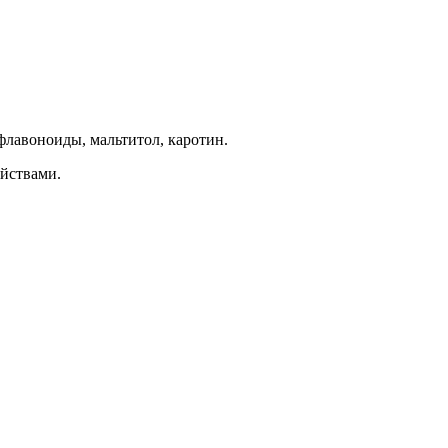
флавоноиды, мальтитол, каротин.
йствами.