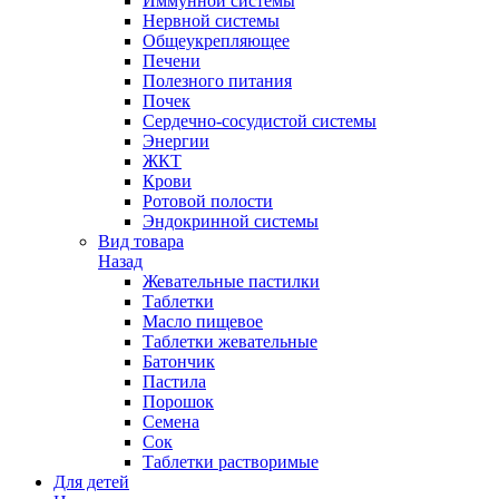
Иммунной системы
Нервной системы
Общеукрепляющее
Печени
Полезного питания
Почек
Сердечно-сосудистой системы
Энергии
ЖКТ
Крови
Ротовой полости
Эндокринной системы
Вид товара
Назад
Жевательные пастилки
Таблетки
Масло пищевое
Таблетки жевательные
Батончик
Пастила
Порошок
Семена
Сок
Таблетки растворимые
Для детей