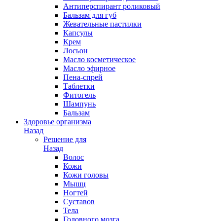
Антиперспирант роликовый
Бальзам для губ
Жевательные пастилки
Капсулы
Крем
Лосьон
Масло косметическое
Масло эфирное
Пена-спрей
Таблетки
Фитогель
Шампунь
Бальзам
Здоровье организма
Назад
Решение для
Назад
Волос
Кожи
Кожи головы
Мышц
Ногтей
Суставов
Тела
Головного мозга