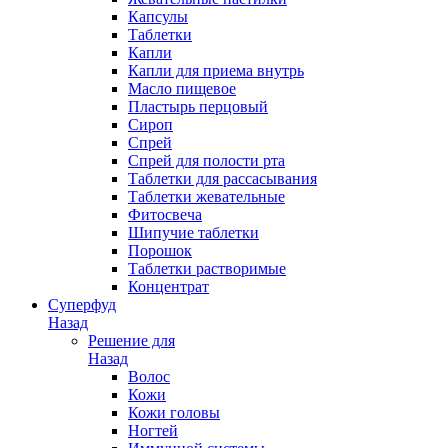
Капсулы
Таблетки
Капли
Капли для приема внутрь
Масло пищевое
Пластырь перцовый
Сироп
Спрей
Спрей для полости рта
Таблетки для рассасывания
Таблетки жевательные
Фитосвеча
Шипучие таблетки
Порошок
Таблетки растворимые
Концентрат
Суперфуд
Назад
Решение для
Назад
Волос
Кожи
Кожи головы
Ногтей