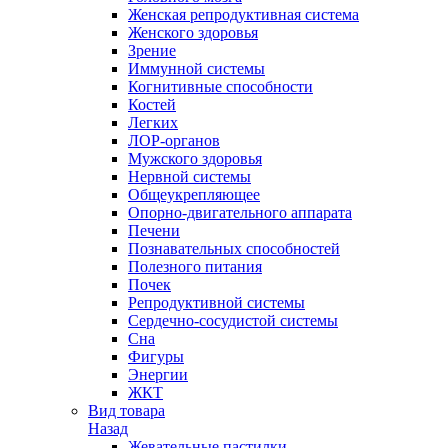
Женская репродуктивная система
Женского здоровья
Зрение
Иммунной системы
Когнитивные способности
Костей
Легких
ЛОР-органов
Мужского здоровья
Нервной системы
Общеукрепляющее
Опорно-двигательного аппарата
Печени
Познавательных способностей
Полезного питания
Почек
Репродуктивной системы
Сердечно-сосудистой системы
Сна
Фигуры
Энергии
ЖКТ
Вид товара
Назад
Жевательные пастилки