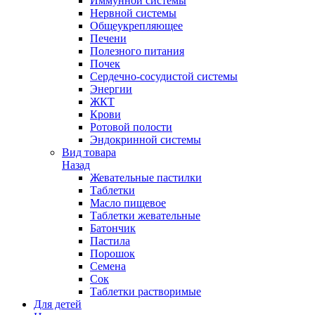
Иммунной системы
Нервной системы
Общеукрепляющее
Печени
Полезного питания
Почек
Сердечно-сосудистой системы
Энергии
ЖКТ
Крови
Ротовой полости
Эндокринной системы
Вид товара
Назад
Жевательные пастилки
Таблетки
Масло пищевое
Таблетки жевательные
Батончик
Пастила
Порошок
Семена
Сок
Таблетки растворимые
Для детей