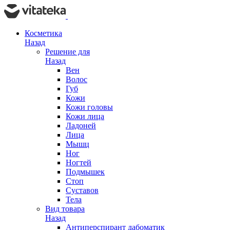
Косметика
Назад
Решение для
Назад
Вен
Волос
Губ
Кожи
Кожи головы
Кожи лица
Ладоней
Лица
Мышц
Ног
Ногтей
Подмышек
Стоп
Суставов
Тела
Вид товара
Назад
Антиперспирант дабоматик