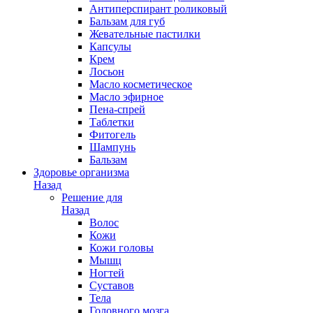
Антиперспирант роликовый
Бальзам для губ
Жевательные пастилки
Капсулы
Крем
Лосьон
Масло косметическое
Масло эфирное
Пена-спрей
Таблетки
Фитогель
Шампунь
Бальзам
Здоровье организма
Назад
Решение для
Назад
Волос
Кожи
Кожи головы
Мышц
Ногтей
Суставов
Тела
Головного мозга