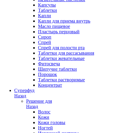
Капсулы
Таблетки
Капли
Капли для приема внутрь
Масло пищевое
Пластырь перцовый
Сироп
Спрей
Спрей для полости рта
Таблетки для рассасывания
Таблетки жевательные
Фитосвеча
Шипучие таблетки
Порошок
Таблетки растворимые
Концентрат
Суперфуд
Назад
Решение для
Назад
Волос
Кожи
Кожи головы
Ногтей