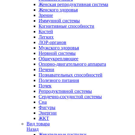
Женская репродуктивная система
Женского здоровья
Зрение
Иммунной системы
Когнитивные способности
Костей
Легких
ЛОР-органов
Мужского здоровья
Нервной системы
Общеукрепляющее
Опорно-двигательного аппарата
Печени
Познавательных способностей
Полезного питания
Почек
Репродуктивной системы
Сердечно-сосудистой системы
Сна
Фигуры
Энергии
ЖКТ
Вид товара
Назад
Жевательные пастилки