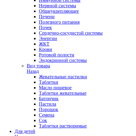
Иммунной системы
Нервной системы
Общеукрепляющее
Печени
Полезного питания
Почек
Сердечно-сосудистой системы
Энергии
ЖКТ
Крови
Ротовой полости
Эндокринной системы
Вид товара
Назад
Жевательные пастилки
Таблетки
Масло пищевое
Таблетки жевательные
Батончик
Пастила
Порошок
Семена
Сок
Таблетки растворимые
Для детей