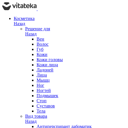
Косметика
Назад
Решение для
Назад
Вен
Волос
Губ
Кожи
Кожи головы
Кожи лица
Ладоней
Лица
Мышц
Ног
Ногтей
Подмышек
Стоп
Суставов
Тела
Вид товара
Назад
Антиперспирант дабоматик