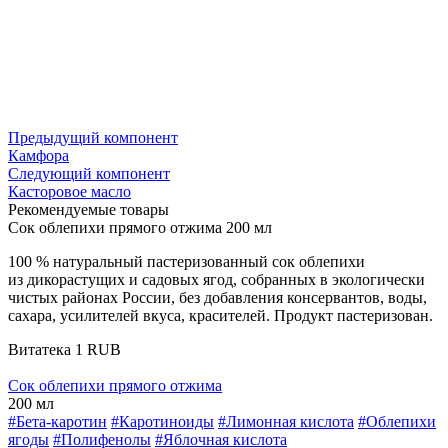
Предыдущий компонент
Камфора
Следующий компонент
Касторовое масло
Рекомендуемые товары
Сок облепихи прямого отжима 200 мл
100 % натуральный пастеризованный сок облепихи
из дикорастущих и садовых ягод, собранных в экологически
чистых районах России, без добавления консервантов, воды,
сахара, усилителей вкуса, красителей. Продукт пастеризован.
Витатека
1
RUB
Сок облепихи прямого отжима
200 мл
#Бета-каротин
#Каротиноиды
#Лимонная кислота
#Облепихи
ягоды
#Полифенолы
#Яблочная кислота