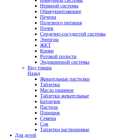
Иммунной системы
Нервной системы
Общеукрепляющее
Печени
Полезного питания
Почек
Сердечно-сосудистой системы
Энергии
ЖКТ
Крови
Ротовой полости
Эндокринной системы
Вид товара
Назад
Жевательные пастилки
Таблетки
Масло пищевое
Таблетки жевательные
Батончик
Пастила
Порошок
Семена
Сок
Таблетки растворимые
Для детей