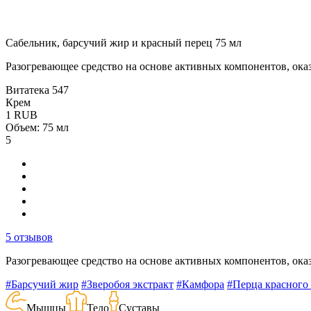
Сабельник, барсучий жир и красный перец 75 мл
Разогревающее средство на основе активных компонентов, о
Витатека
547
Крем
1
RUB
Объем: 75 мл
5
5 отзывов
Разогревающее средство на основе активных компонентов, о
#Барсучий жир
#Зверобоя экстракт
#Камфора
#Перца красного 
Мышцы
Тело
Суставы