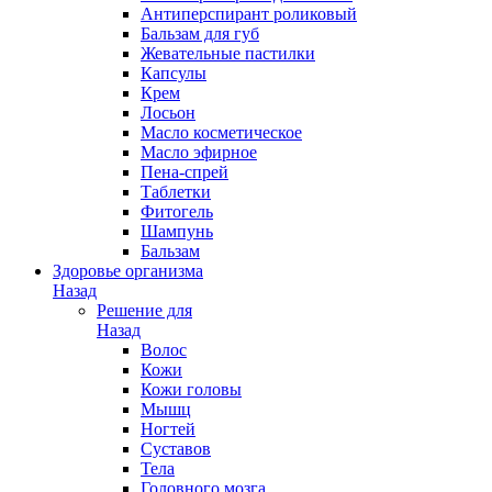
Антиперспирант роликовый
Бальзам для губ
Жевательные пастилки
Капсулы
Крем
Лосьон
Масло косметическое
Масло эфирное
Пена-спрей
Таблетки
Фитогель
Шампунь
Бальзам
Здоровье организма
Назад
Решение для
Назад
Волос
Кожи
Кожи головы
Мышц
Ногтей
Суставов
Тела
Головного мозга