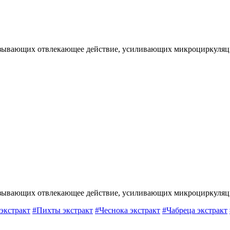
казывающих отвлекающее действие, усиливающих микроциркуля
казывающих отвлекающее действие, усиливающих микроциркуля
экстракт
#Пихты экстракт
#Чеснока экстракт
#Чабреца экстракт