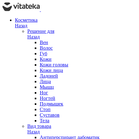
Косметика
Назад
Решение для
Назад
Вен
Волос
Губ
Кожи
Кожи головы
Кожи лица
Ладоней
Лица
Мышц
Ног
Ногтей
Подмышек
Стоп
Суставов
Тела
Вид товара
Назад
Антиперспирант дабоматик