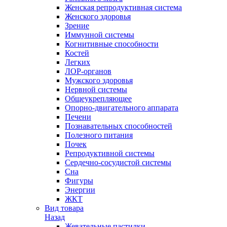
Женская репродуктивная система
Женского здоровья
Зрение
Иммунной системы
Когнитивные способности
Костей
Легких
ЛОР-органов
Мужского здоровья
Нервной системы
Общеукрепляющее
Опорно-двигательного аппарата
Печени
Познавательных способностей
Полезного питания
Почек
Репродуктивной системы
Сердечно-сосудистой системы
Сна
Фигуры
Энергии
ЖКТ
Вид товара
Назад
Жевательные пастилки