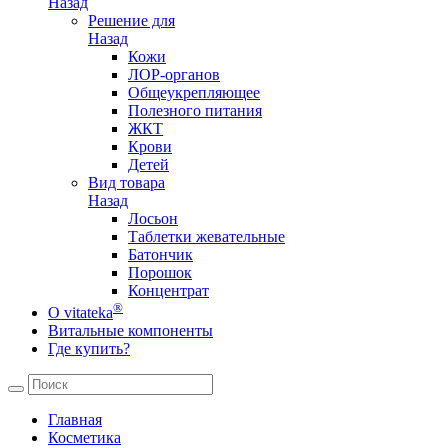
Назад
Решение для
Назад
Кожи
ЛОР-органов
Общеукрепляющее
Полезного питания
ЖКТ
Крови
Детей
Вид товара
Назад
Лосьон
Таблетки жевательные
Батончик
Порошок
Концентрат
®
О vitateka
Витальные компоненты
Где купить?
Главная
Косметика