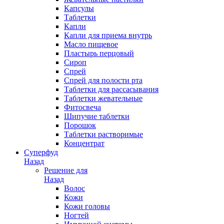
Капсулы
Таблетки
Капли
Капли для приема внутрь
Масло пищевое
Пластырь перцовый
Сироп
Спрей
Спрей для полости рта
Таблетки для рассасывания
Таблетки жевательные
Фитосвеча
Шипучие таблетки
Порошок
Таблетки растворимые
Концентрат
Суперфуд
Назад
Решение для
Назад
Волос
Кожи
Кожи головы
Ногтей