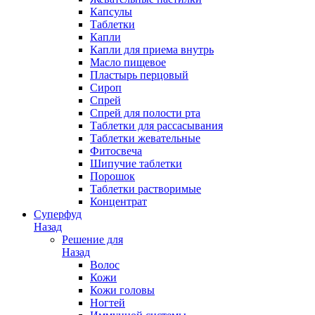
Капсулы
Таблетки
Капли
Капли для приема внутрь
Масло пищевое
Пластырь перцовый
Сироп
Спрей
Спрей для полости рта
Таблетки для рассасывания
Таблетки жевательные
Фитосвеча
Шипучие таблетки
Порошок
Таблетки растворимые
Концентрат
Суперфуд
Назад
Решение для
Назад
Волос
Кожи
Кожи головы
Ногтей