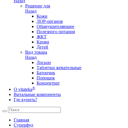
Назад
Решение для
Назад
Кожи
ЛОР-органов
Общеукрепляющее
Полезного питания
ЖКТ
Крови
Детей
Вид товара
Назад
Лосьон
Таблетки жевательные
Батончик
Порошок
Концентрат
®
О vitateka
Витальные компоненты
Где купить?
Главная
Суперфуд