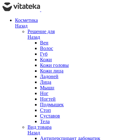
Косметика
Назад
Решение для
Назад
Вен
Волос
Губ
Кожи
Кожи головы
Кожи лица
Ладоней
Лица
Мышц
Ног
Ногтей
Подмышек
Стоп
Суставов
Тела
Вид товара
Назад
Антиперспирант дабоматик