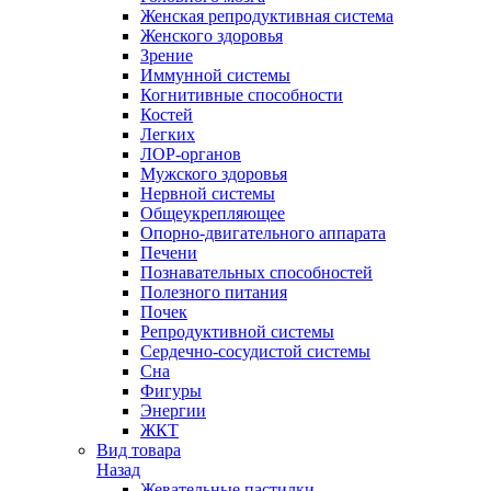
Женская репродуктивная система
Женского здоровья
Зрение
Иммунной системы
Когнитивные способности
Костей
Легких
ЛОР-органов
Мужского здоровья
Нервной системы
Общеукрепляющее
Опорно-двигательного аппарата
Печени
Познавательных способностей
Полезного питания
Почек
Репродуктивной системы
Сердечно-сосудистой системы
Сна
Фигуры
Энергии
ЖКТ
Вид товара
Назад
Жевательные пастилки