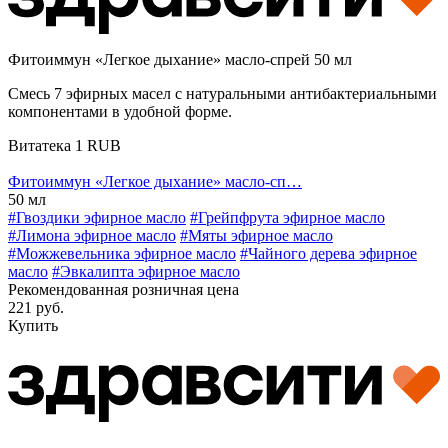
Фитоиммун «Легкое дыхание» масло-спрей 50 мл
Смесь 7 эфирных масел с натуральными антибактериальными
компонентами в удобной форме.
Витатека
1
RUB
Фитоиммун «Легкое дыхание» масло-сп…
50 мл
#Гвоздики эфирное масло
#Грейпфрута эфирное масло
#Лимона эфирное масло
#Мяты эфирное масло
#Можжевельника эфирное масло
#Чайного дерева эфирное
масло
#Эвкалипта эфирное масло
Рекомендованная розничная цена
221 руб.
Купить