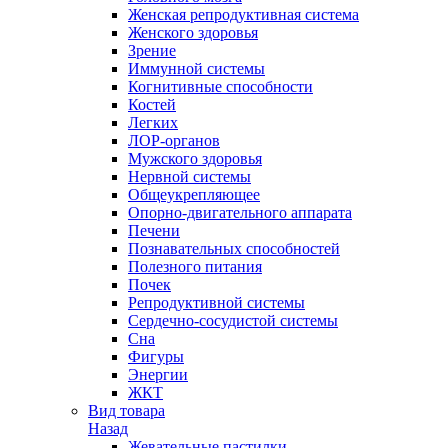
Женская репродуктивная система
Женского здоровья
Зрение
Иммунной системы
Когнитивные способности
Костей
Легких
ЛОР-органов
Мужского здоровья
Нервной системы
Общеукрепляющее
Опорно-двигательного аппарата
Печени
Познавательных способностей
Полезного питания
Почек
Репродуктивной системы
Сердечно-сосудистой системы
Сна
Фигуры
Энергии
ЖКТ
Вид товара
Назад
Жевательные пастилки