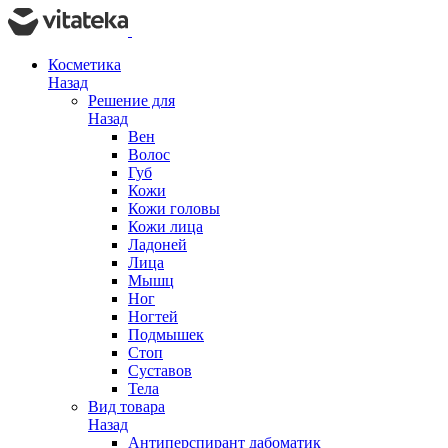
Косметика
Назад
Решение для
Назад
Вен
Волос
Губ
Кожи
Кожи головы
Кожи лица
Ладоней
Лица
Мышц
Ног
Ногтей
Подмышек
Стоп
Суставов
Тела
Вид товара
Назад
Антиперспирант дабоматик