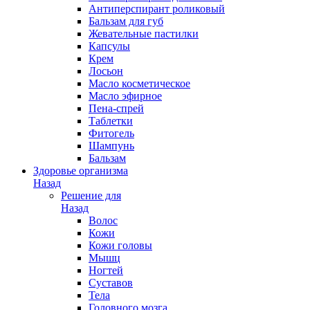
Антиперспирант роликовый
Бальзам для губ
Жевательные пастилки
Капсулы
Крем
Лосьон
Масло косметическое
Масло эфирное
Пена-спрей
Таблетки
Фитогель
Шампунь
Бальзам
Здоровье организма
Назад
Решение для
Назад
Волос
Кожи
Кожи головы
Мышц
Ногтей
Суставов
Тела
Головного мозга