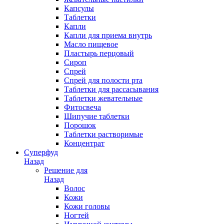
Капсулы
Таблетки
Капли
Капли для приема внутрь
Масло пищевое
Пластырь перцовый
Сироп
Спрей
Спрей для полости рта
Таблетки для рассасывания
Таблетки жевательные
Фитосвеча
Шипучие таблетки
Порошок
Таблетки растворимые
Концентрат
Суперфуд
Назад
Решение для
Назад
Волос
Кожи
Кожи головы
Ногтей