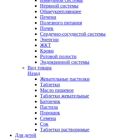
Иммунной системы
Нервной системы
Общеукрепляющее
Печени
Полезного питания
Почек
Сердечно-сосудистой системы
Энергии
ЖКТ
Крови
Ротовой полости
Эндокринной системы
Вид товара
Назад
Жевательные пастилки
Таблетки
Масло пищевое
Таблетки жевательные
Батончик
Пастила
Порошок
Семена
Сок
Таблетки растворимые
Для детей