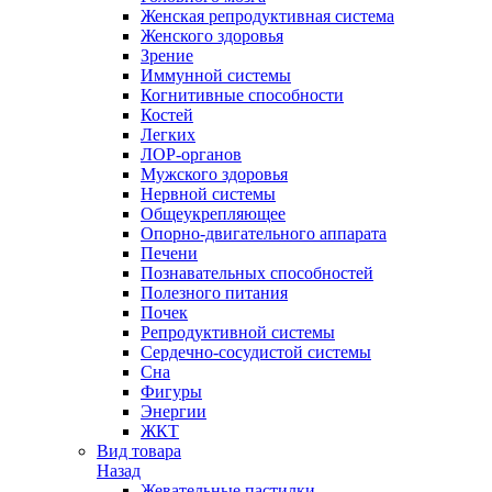
Женская репродуктивная система
Женского здоровья
Зрение
Иммунной системы
Когнитивные способности
Костей
Легких
ЛОР-органов
Мужского здоровья
Нервной системы
Общеукрепляющее
Опорно-двигательного аппарата
Печени
Познавательных способностей
Полезного питания
Почек
Репродуктивной системы
Сердечно-сосудистой системы
Сна
Фигуры
Энергии
ЖКТ
Вид товара
Назад
Жевательные пастилки