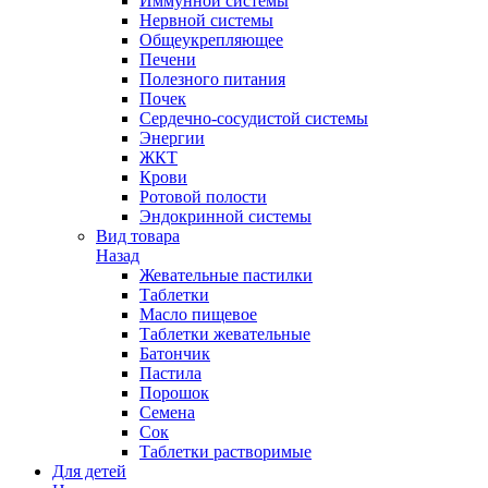
Иммунной системы
Нервной системы
Общеукрепляющее
Печени
Полезного питания
Почек
Сердечно-сосудистой системы
Энергии
ЖКТ
Крови
Ротовой полости
Эндокринной системы
Вид товара
Назад
Жевательные пастилки
Таблетки
Масло пищевое
Таблетки жевательные
Батончик
Пастила
Порошок
Семена
Сок
Таблетки растворимые
Для детей