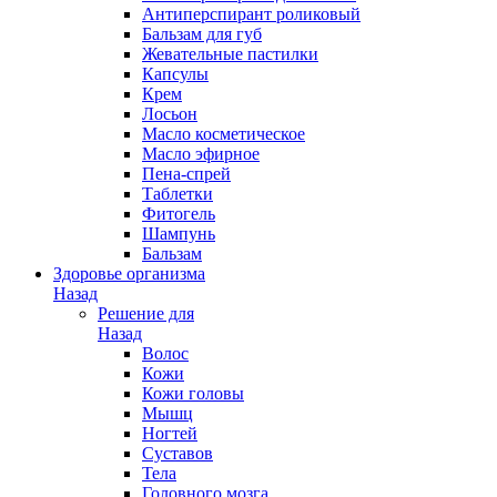
Антиперспирант роликовый
Бальзам для губ
Жевательные пастилки
Капсулы
Крем
Лосьон
Масло косметическое
Масло эфирное
Пена-спрей
Таблетки
Фитогель
Шампунь
Бальзам
Здоровье организма
Назад
Решение для
Назад
Волос
Кожи
Кожи головы
Мышц
Ногтей
Суставов
Тела
Головного мозга