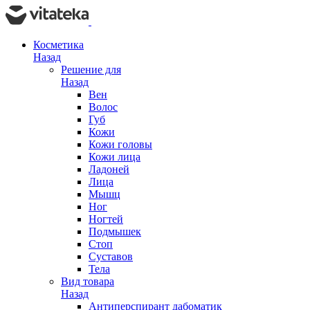
Косметика
Назад
Решение для
Назад
Вен
Волос
Губ
Кожи
Кожи головы
Кожи лица
Ладоней
Лица
Мышц
Ног
Ногтей
Подмышек
Стоп
Суставов
Тела
Вид товара
Назад
Антиперспирант дабоматик