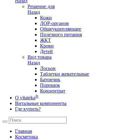
Назад
Решение для
Назад
Кожи
ЛОР-органов
Общеукрепляющее
Полезного питания
ЖКТ
Крови
Детей
Вид товара
Назад
Лосьон
Таблетки жевательные
Батончик
Порошок
Концентрат
®
О vitateka
Витальные компоненты
Где купить?
Главная
Косметика