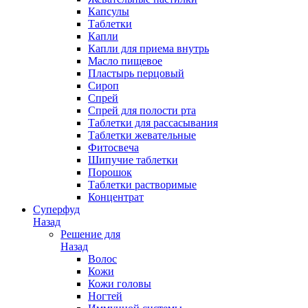
Капсулы
Таблетки
Капли
Капли для приема внутрь
Масло пищевое
Пластырь перцовый
Сироп
Спрей
Спрей для полости рта
Таблетки для рассасывания
Таблетки жевательные
Фитосвеча
Шипучие таблетки
Порошок
Таблетки растворимые
Концентрат
Суперфуд
Назад
Решение для
Назад
Волос
Кожи
Кожи головы
Ногтей