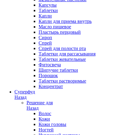
Капсулы
Таблетки
Капли
Капли для приема внутрь
Масло пищевое
Пластырь перцовый
Сироп
Спрей
Спрей для полости рта
Таблетки для рассасывания
Таблетки жевательные
Фитосвеча
Шипучие таблетки
Порошок
Таблетки растворимые
Концентрат
Суперфуд
Назад
Решение для
Назад
Волос
Кожи
Кожи головы
Ногтей