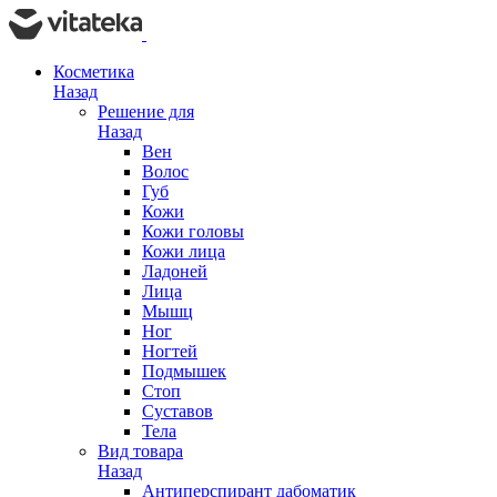
Косметика
Назад
Решение для
Назад
Вен
Волос
Губ
Кожи
Кожи головы
Кожи лица
Ладоней
Лица
Мышц
Ног
Ногтей
Подмышек
Стоп
Суставов
Тела
Вид товара
Назад
Антиперспирант дабоматик