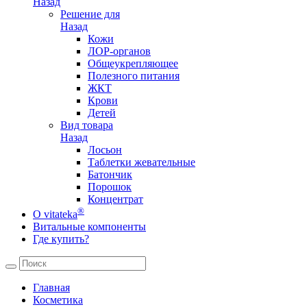
Назад
Решение для
Назад
Кожи
ЛОР-органов
Общеукрепляющее
Полезного питания
ЖКТ
Крови
Детей
Вид товара
Назад
Лосьон
Таблетки жевательные
Батончик
Порошок
Концентрат
®
О vitateka
Витальные компоненты
Где купить?
Главная
Косметика