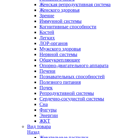
Женская репродуктивная система
Женского здоровья
Зрение
Иммунной системы
Когнитивные способности
Костей
Легких
ЛОР-органов
Мужского здоровья
Нервной системы
Общеукрепляющее
Опорно-двигательного аппарата
Печени
Познавательных способностей
Полезного питания
Почек
Репродуктивной системы
Сердечно-сосудистой системы
Сна
Фигуры
Энергии
ЖКТ
Вид товара
Назад
Жевательные пастилки