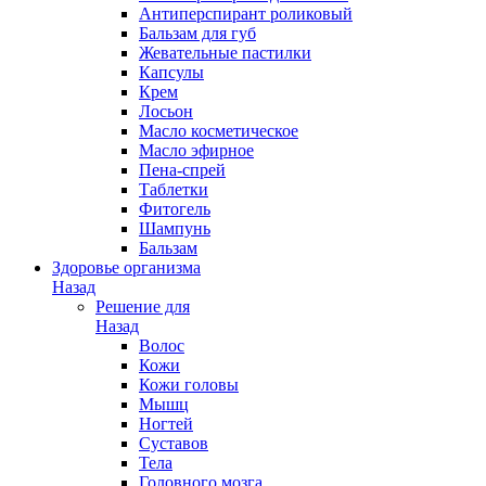
Антиперспирант роликовый
Бальзам для губ
Жевательные пастилки
Капсулы
Крем
Лосьон
Масло косметическое
Масло эфирное
Пена-спрей
Таблетки
Фитогель
Шампунь
Бальзам
Здоровье организма
Назад
Решение для
Назад
Волос
Кожи
Кожи головы
Мышц
Ногтей
Суставов
Тела
Головного мозга