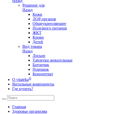
Назад
Решение для
Назад
Кожи
ЛОР-органов
Общеукрепляющее
Полезного питания
ЖКТ
Крови
Детей
Вид товара
Назад
Лосьон
Таблетки жевательные
Батончик
Порошок
Концентрат
®
О vitateka
Витальные компоненты
Где купить?
Главная
Здоровье организма