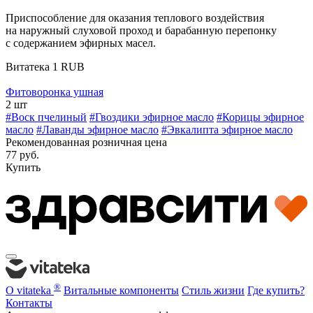
Приспособление для оказания теплового воздействия
на наружный слуховой проход и барабанную перепонку
с содержанием эфирных масел.
Витатека
1
RUB
Фитоворонка ушная
2 шт
#Воск пчелиный
#Гвоздики эфирное масло
#Корицы эфирное
масло
#Лаванды эфирное масло
#Эвкалипта эфирное масло
Рекомендованная розничная цена
77 руб.
Купить
®
О vitateka
Витальные компоненты
Стиль жизни
Где купить?
Контакты