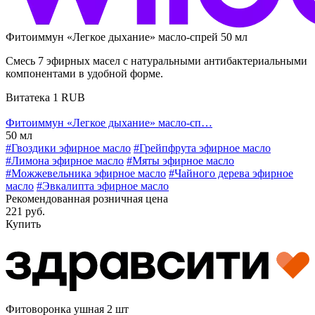
Фитоиммун «Легкое дыхание» масло-спрей 50 мл
Смесь 7 эфирных масел с натуральными антибактериальными
компонентами в удобной форме.
Витатека
1
RUB
Фитоиммун «Легкое дыхание» масло-сп…
50 мл
#Гвоздики эфирное масло
#Грейпфрута эфирное масло
#Лимона эфирное масло
#Мяты эфирное масло
#Можжевельника эфирное масло
#Чайного дерева эфирное
масло
#Эвкалипта эфирное масло
Рекомендованная розничная цена
221 руб.
Купить
Фитоворонка ушная 2 шт