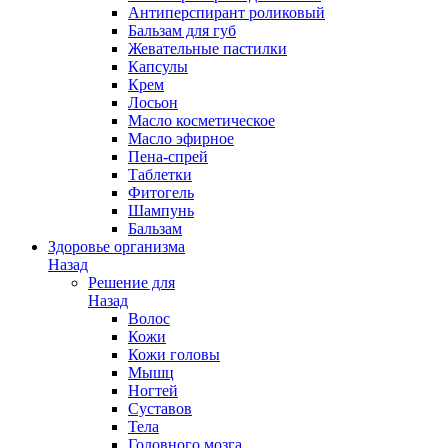
Антиперспирант роликовый
Бальзам для губ
Жевательные пастилки
Капсулы
Крем
Лосьон
Масло косметическое
Масло эфирное
Пена-спрей
Таблетки
Фитогель
Шампунь
Бальзам
Здоровье организма
Назад
Решение для
Назад
Волос
Кожи
Кожи головы
Мышц
Ногтей
Суставов
Тела
Головного мозга