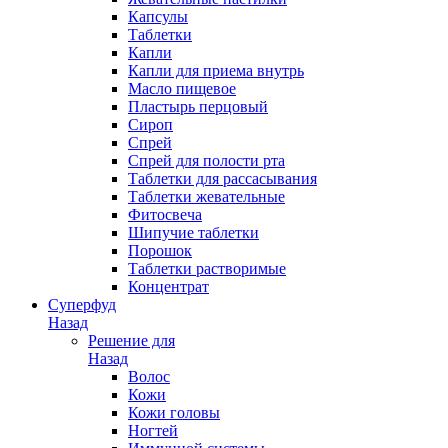
Капсулы
Таблетки
Капли
Капли для приема внутрь
Масло пищевое
Пластырь перцовый
Сироп
Спрей
Спрей для полости рта
Таблетки для рассасывания
Таблетки жевательные
Фитосвеча
Шипучие таблетки
Порошок
Таблетки растворимые
Концентрат
Суперфуд
Назад
Решение для
Назад
Волос
Кожи
Кожи головы
Ногтей