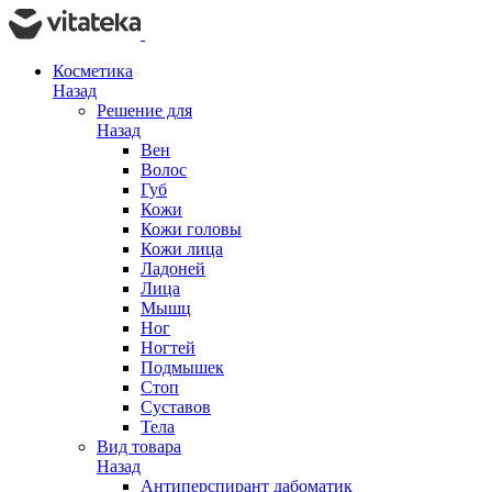
Косметика
Назад
Решение для
Назад
Вен
Волос
Губ
Кожи
Кожи головы
Кожи лица
Ладоней
Лица
Мышц
Ног
Ногтей
Подмышек
Стоп
Суставов
Тела
Вид товара
Назад
Антиперспирант дабоматик