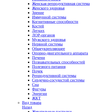
Женская репродуктивная система
Женского здоровья
Зрение
Иммунной системы
Когнитивные способности
Костей
Легких
ЛОР-органов
Мужского здоровья
Нервной системы
Общеукрепляющее
Опорно-двигательного аппарата
Печени
Познавательных способностей
Полезного питания
Почек
Репродуктивной системы
Сердечно-сосудистой системы
Сна
Фигуры
Энергии
ЖКТ
Вид товара
Назад
Жевательные пастилки