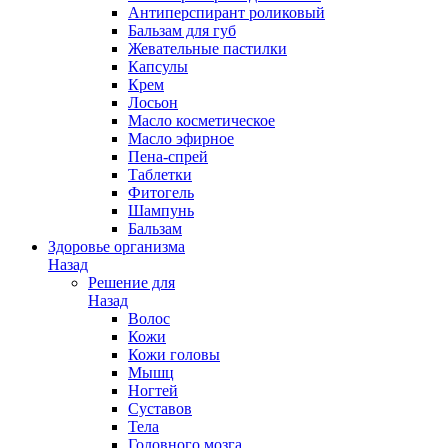
Антиперспирант роликовый
Бальзам для губ
Жевательные пастилки
Капсулы
Крем
Лосьон
Масло косметическое
Масло эфирное
Пена-спрей
Таблетки
Фитогель
Шампунь
Бальзам
Здоровье организма
Назад
Решение для
Назад
Волос
Кожи
Кожи головы
Мышц
Ногтей
Суставов
Тела
Головного мозга