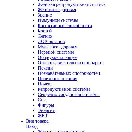
Женская репродуктивная система
Женского здоровья
Зрение
Иммунной системы
Когнитивные способности
Костей
Легких
ЛОР-органов
Мужского здоровья
Нервной системы
Общеукрепляющее
Опорно-двигательного аппарата
Печени
Познавательных способностей
Полезного питания
Почек
Репродуктивной системы
Сердечно-сосудистой системы
Сна
Фигуры
Энергии
ЖКТ
Вид товара
Назад
Жевательные пастилки