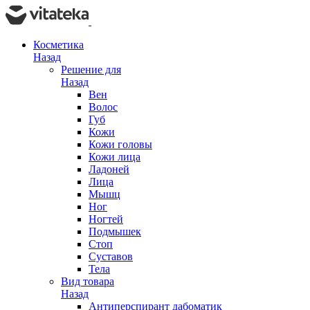
Косметика
Назад
Решение для
Назад
Вен
Волос
Губ
Кожи
Кожи головы
Кожи лица
Ладоней
Лица
Мышц
Ног
Ногтей
Подмышек
Стоп
Суставов
Тела
Вид товара
Назад
Антиперспирант дабоматик