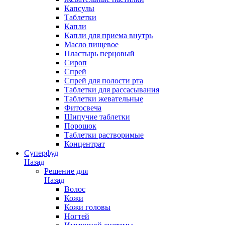
Капсулы
Таблетки
Капли
Капли для приема внутрь
Масло пищевое
Пластырь перцовый
Сироп
Спрей
Спрей для полости рта
Таблетки для рассасывания
Таблетки жевательные
Фитосвеча
Шипучие таблетки
Порошок
Таблетки растворимые
Концентрат
Суперфуд
Назад
Решение для
Назад
Волос
Кожи
Кожи головы
Ногтей