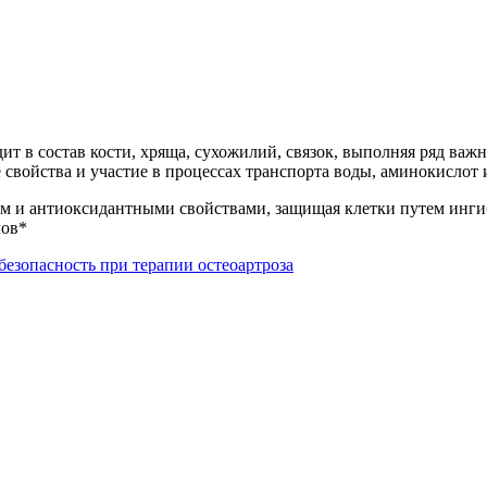
ит в состав кости, хряща, сухожилий, связок, выполняя ряд в
свойства и участие в процессах транспорта воды, аминокислот 
м и антиоксидантными свойствами, защищая клетки путем инги
лов*
безопасность при терапии остеоартроза