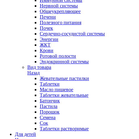
Иммунной системы
Нервной системы
Общеукрепляющее
Печени
Полезного питания
Почек
Сердечно-сосудистой системы
Энергии
ЖКТ
Крови
Ротовой полости
Эндокринной системы
Вид товара
Назад
Жевательные пастилки
Таблетки
Масло пищевое
Таблетки жевательные
Батончик
Пастила
Порошок
Семена
Сок
Таблетки растворимые
Для детей