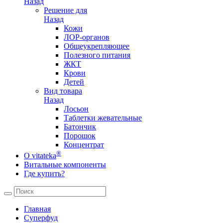
Назад
Решение для
Назад
Кожи
ЛОР-органов
Общеукрепляющее
Полезного питания
ЖКТ
Крови
Детей
Вид товара
Назад
Лосьон
Таблетки жевательные
Батончик
Порошок
Концентрат
®
О vitateka
Витальные компоненты
Где купить?
Главная
Суперфуд