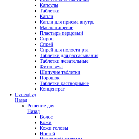
Капсулы
Таблетки
Капли
Капли для приема внутрь
Масло пищевое
Пластырь перцовый
Сироп
Спрей
Спрей для полости рта
Таблетки для рассасывания
Таблетки жевательные
Фитосвеча
Шипучие таблетки
Порошок
Таблетки растворимые
Концентрат
Суперфуд
Назад
Решение для
Назад
Волос
Кожи
Кожи головы
Ногтей