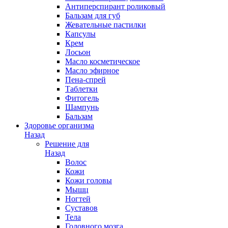
Антиперспирант роликовый
Бальзам для губ
Жевательные пастилки
Капсулы
Крем
Лосьон
Масло косметическое
Масло эфирное
Пена-спрей
Таблетки
Фитогель
Шампунь
Бальзам
Здоровье организма
Назад
Решение для
Назад
Волос
Кожи
Кожи головы
Мышц
Ногтей
Суставов
Тела
Головного мозга