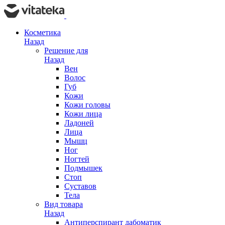
Косметика
Назад
Решение для
Назад
Вен
Волос
Губ
Кожи
Кожи головы
Кожи лица
Ладоней
Лица
Мышц
Ног
Ногтей
Подмышек
Стоп
Суставов
Тела
Вид товара
Назад
Антиперспирант дабоматик