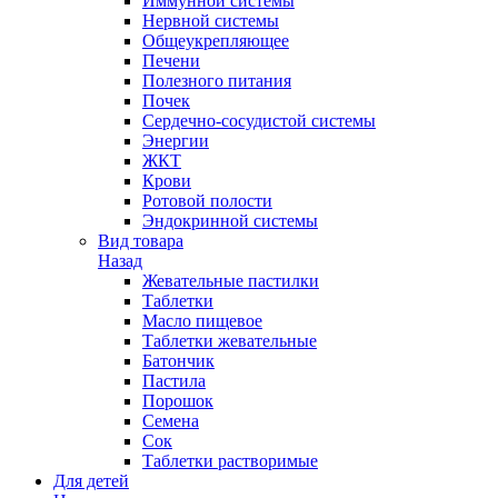
Иммунной системы
Нервной системы
Общеукрепляющее
Печени
Полезного питания
Почек
Сердечно-сосудистой системы
Энергии
ЖКТ
Крови
Ротовой полости
Эндокринной системы
Вид товара
Назад
Жевательные пастилки
Таблетки
Масло пищевое
Таблетки жевательные
Батончик
Пастила
Порошок
Семена
Сок
Таблетки растворимые
Для детей