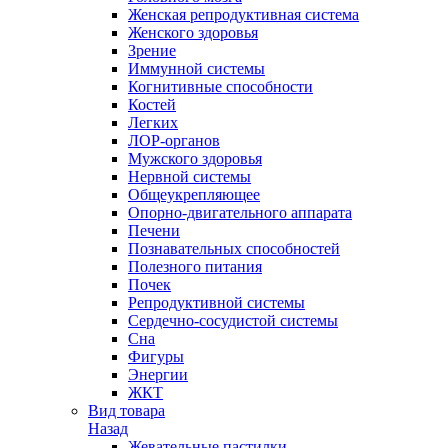
Женская репродуктивная система
Женского здоровья
Зрение
Иммунной системы
Когнитивные способности
Костей
Легких
ЛОР-органов
Мужского здоровья
Нервной системы
Общеукрепляющее
Опорно-двигательного аппарата
Печени
Познавательных способностей
Полезного питания
Почек
Репродуктивной системы
Сердечно-сосудистой системы
Сна
Фигуры
Энергии
ЖКТ
Вид товара
Назад
Жевательные пастилки