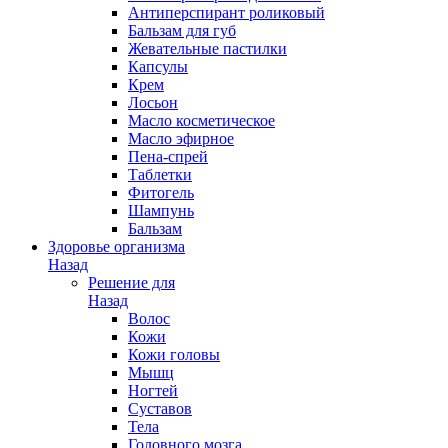
Антиперспирант роликовый
Бальзам для губ
Жевательные пастилки
Капсулы
Крем
Лосьон
Масло косметическое
Масло эфирное
Пена-спрей
Таблетки
Фитогель
Шампунь
Бальзам
Здоровье организма
Назад
Решение для
Назад
Волос
Кожи
Кожи головы
Мышц
Ногтей
Суставов
Тела
Головного мозга