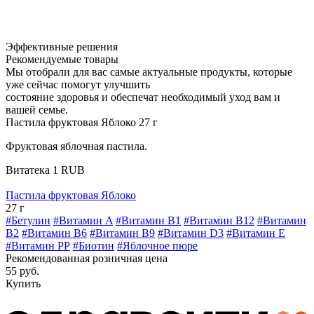
Эффективные решения
Рекомендуемые товары
Мы отобрали для вас самые актуальные продукты, которые
уже сейчас помогут улучшить
состояние здоровья и обеспечат необходимый уход вам и
вашей семье.
Пастила фруктовая Яблоко 27 г
Фруктовая яблочная пастила.
Витатека
1
RUB
Пастила фруктовая Яблоко
27 г
#Бетулин
#Витамин A
#Витамин B1
#Витамин B12
#Витамин
B2
#Витамин B6
#Витамин B9
#Витамин D3
#Витамин E
#Витамин РР
#Биотин
#Яблочное пюре
Рекомендованная розничная цена
55 руб.
Купить