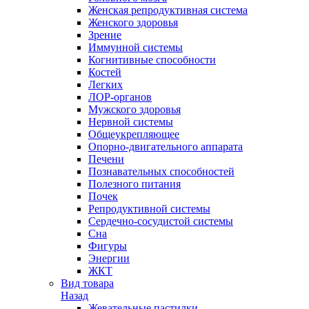
Женская репродуктивная система
Женского здоровья
Зрение
Иммунной системы
Когнитивные способности
Костей
Легких
ЛОР-органов
Мужского здоровья
Нервной системы
Общеукрепляющее
Опорно-двигательного аппарата
Печени
Познавательных способностей
Полезного питания
Почек
Репродуктивной системы
Сердечно-сосудистой системы
Сна
Фигуры
Энергии
ЖКТ
Вид товара
Назад
Жевательные пастилки