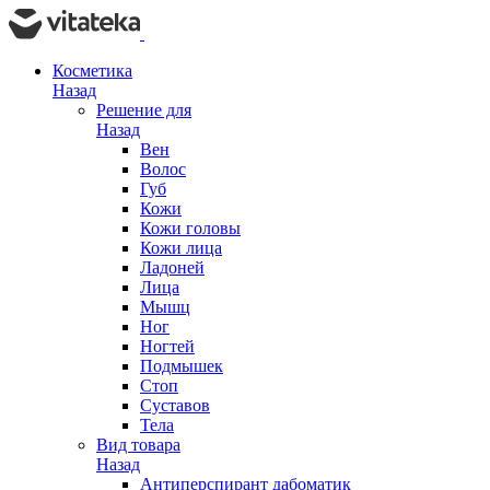
Косметика
Назад
Решение для
Назад
Вен
Волос
Губ
Кожи
Кожи головы
Кожи лица
Ладоней
Лица
Мышц
Ног
Ногтей
Подмышек
Стоп
Суставов
Тела
Вид товара
Назад
Антиперспирант дабоматик