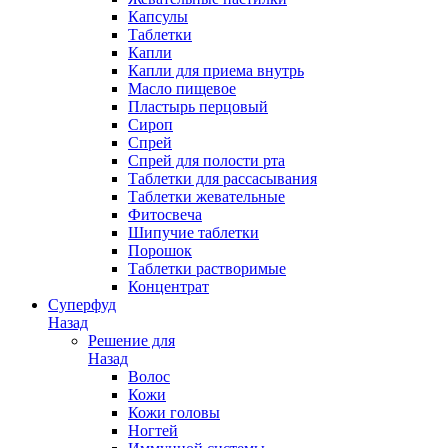
Капсулы
Таблетки
Капли
Капли для приема внутрь
Масло пищевое
Пластырь перцовый
Сироп
Спрей
Спрей для полости рта
Таблетки для рассасывания
Таблетки жевательные
Фитосвеча
Шипучие таблетки
Порошок
Таблетки растворимые
Концентрат
Суперфуд
Назад
Решение для
Назад
Волос
Кожи
Кожи головы
Ногтей