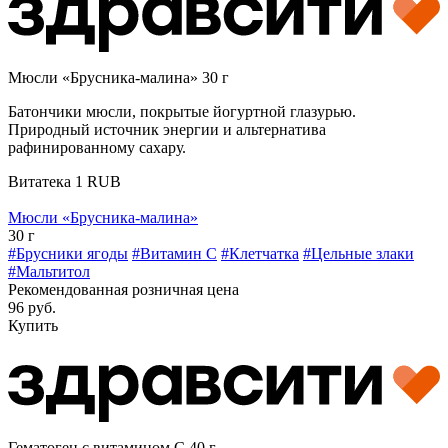
Мюсли «Брусника-малина» 30 г
Батончики мюсли, покрытые йогуртной глазурью.
Природный источник энергии и альтернатива
рафинированному сахару.
Витатека
1
RUB
Мюсли «Брусника-малина»
30 г
#Брусники ягоды
#Витамин C
#Клетчатка
#Цельные злаки
#Мальтитол
Рекомендованная розничная цена
96 руб.
Купить
Гематоген с витамином С 40 г