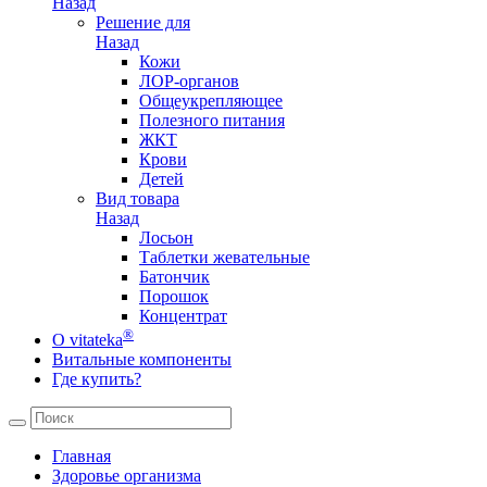
Назад
Решение для
Назад
Кожи
ЛОР-органов
Общеукрепляющее
Полезного питания
ЖКТ
Крови
Детей
Вид товара
Назад
Лосьон
Таблетки жевательные
Батончик
Порошок
Концентрат
®
О vitateka
Витальные компоненты
Где купить?
Главная
Здоровье организма