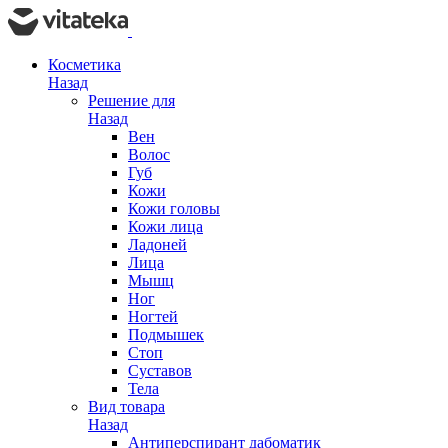
Косметика
Назад
Решение для
Назад
Вен
Волос
Губ
Кожи
Кожи головы
Кожи лица
Ладоней
Лица
Мышц
Ног
Ногтей
Подмышек
Стоп
Суставов
Тела
Вид товара
Назад
Антиперспирант дабоматик