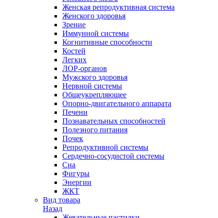
Женская репродуктивная система
Женского здоровья
Зрение
Иммунной системы
Когнитивные способности
Костей
Легких
ЛОР-органов
Мужского здоровья
Нервной системы
Общеукрепляющее
Опорно-двигательного аппарата
Печени
Познавательных способностей
Полезного питания
Почек
Репродуктивной системы
Сердечно-сосудистой системы
Сна
Фигуры
Энергии
ЖКТ
Вид товара
Назад
Жевательные пастилки