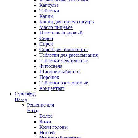
Капсулы
Таблетки
Капли
Капли для приема внутрь
Масло пищевое
Пластырь перцовый
Сироп
Спрей
Спрей для полости рта
Таблетки для рассасывания
Таблетки жевательные
Фитосвеча
Шипучие таблетки
Порошок
Таблетки растворимые
Концентрат
Суперфуд
Назад
Решение для
Назад
Волос
Кожи
Кожи головы
Ногтей