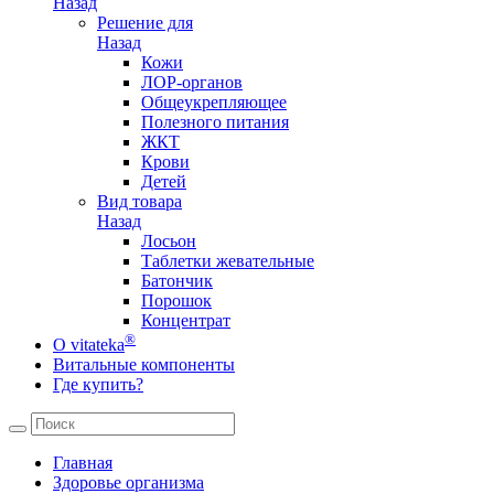
Назад
Решение для
Назад
Кожи
ЛОР-органов
Общеукрепляющее
Полезного питания
ЖКТ
Крови
Детей
Вид товара
Назад
Лосьон
Таблетки жевательные
Батончик
Порошок
Концентрат
®
О vitateka
Витальные компоненты
Где купить?
Главная
Здоровье организма