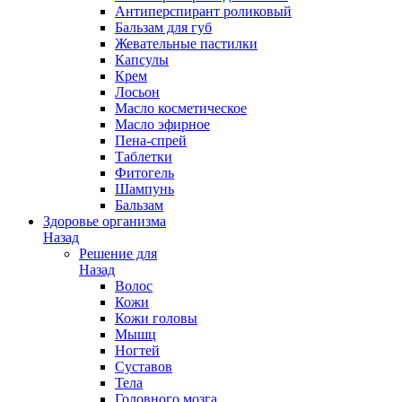
Антиперспирант роликовый
Бальзам для губ
Жевательные пастилки
Капсулы
Крем
Лосьон
Масло косметическое
Масло эфирное
Пена-спрей
Таблетки
Фитогель
Шампунь
Бальзам
Здоровье организма
Назад
Решение для
Назад
Волос
Кожи
Кожи головы
Мышц
Ногтей
Суставов
Тела
Головного мозга