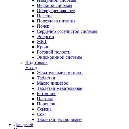
Иммунной системы
Нервной системы
Общеукрепляющее
Печени
Полезного питания
Почек
Сердечно-сосудистой системы
Энергии
ЖКТ
Крови
Ротовой полости
Эндокринной системы
Вид товара
Назад
Жевательные пастилки
Таблетки
Масло пищевое
Таблетки жевательные
Батончик
Пастила
Порошок
Семена
Сок
Таблетки растворимые
Для детей