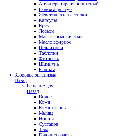
Антиперспирант роликовый
Бальзам для губ
Жевательные пастилки
Капсулы
Крем
Лосьон
Масло косметическое
Масло эфирное
Пена-спрей
Таблетки
Фитогель
Шампунь
Бальзам
Здоровье организма
Назад
Решение для
Назад
Волос
Кожи
Кожи головы
Мышц
Ногтей
Суставов
Тела
Головного мозга