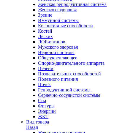
Женская репродуктивная система
Женского здоровья
Зрение
Иммунной системы
Когнитивные способности
Костей
Легких
ЛОР-органов
Мужского здоровья
Нервной системы
Общеукрепляющее
Опорно-двигательного аппарата
Печени
Познавательных способностей
Полезного питания
Почек
Репродуктивной системы
Сердечно-сосудистой системы
Сна
Фигуры
Энергии
ЖКТ
Вид товара
Назад
Жевательные пастилки