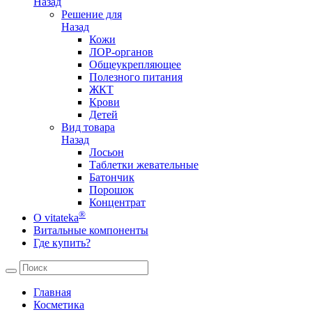
Назад
Решение для
Назад
Кожи
ЛОР-органов
Общеукрепляющее
Полезного питания
ЖКТ
Крови
Детей
Вид товара
Назад
Лосьон
Таблетки жевательные
Батончик
Порошок
Концентрат
®
О vitateka
Витальные компоненты
Где купить?
Главная
Косметика