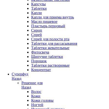
Капсулы
Таблетки
Капли
Капли для приема внутрь
Масло пищевое
Пластырь перцовый
Сироп
Спрей
Спрей для полости рта
Таблетки для рассасывания
Таблетки жевательные
Фитосвеча
Шипучие таблетки
Порошок
Таблетки растворимые
Концентрат
Суперфуд
Назад
Решение для
Назад
Волос
Кожи
Кожи головы
Ногтей