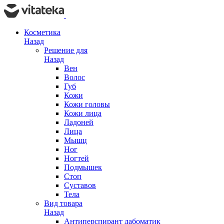
Косметика
Назад
Решение для
Назад
Вен
Волос
Губ
Кожи
Кожи головы
Кожи лица
Ладоней
Лица
Мышц
Ног
Ногтей
Подмышек
Стоп
Суставов
Тела
Вид товара
Назад
Антиперспирант дабоматик