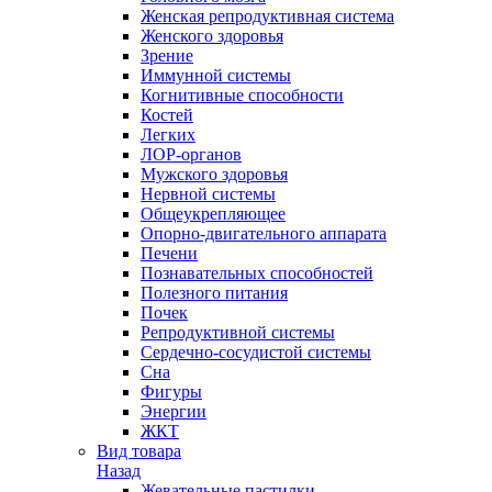
Женская репродуктивная система
Женского здоровья
Зрение
Иммунной системы
Когнитивные способности
Костей
Легких
ЛОР-органов
Мужского здоровья
Нервной системы
Общеукрепляющее
Опорно-двигательного аппарата
Печени
Познавательных способностей
Полезного питания
Почек
Репродуктивной системы
Сердечно-сосудистой системы
Сна
Фигуры
Энергии
ЖКТ
Вид товара
Назад
Жевательные пастилки