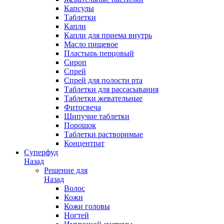
Капсулы
Таблетки
Капли
Капли для приема внутрь
Масло пищевое
Пластырь перцовый
Сироп
Спрей
Спрей для полости рта
Таблетки для рассасывания
Таблетки жевательные
Фитосвеча
Шипучие таблетки
Порошок
Таблетки растворимые
Концентрат
Суперфуд
Назад
Решение для
Назад
Волос
Кожи
Кожи головы
Ногтей