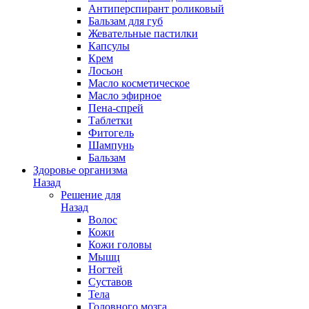
Антиперспирант роликовый
Бальзам для губ
Жевательные пастилки
Капсулы
Крем
Лосьон
Масло косметическое
Масло эфирное
Пена-спрей
Таблетки
Фитогель
Шампунь
Бальзам
Здоровье организма
Назад
Решение для
Назад
Волос
Кожи
Кожи головы
Мышц
Ногтей
Суставов
Тела
Головного мозга