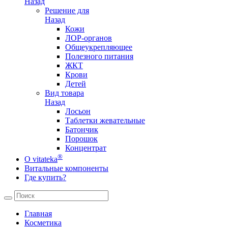
Назад
Решение для
Назад
Кожи
ЛОР-органов
Общеукрепляющее
Полезного питания
ЖКТ
Крови
Детей
Вид товара
Назад
Лосьон
Таблетки жевательные
Батончик
Порошок
Концентрат
®
О vitateka
Витальные компоненты
Где купить?
Главная
Косметика