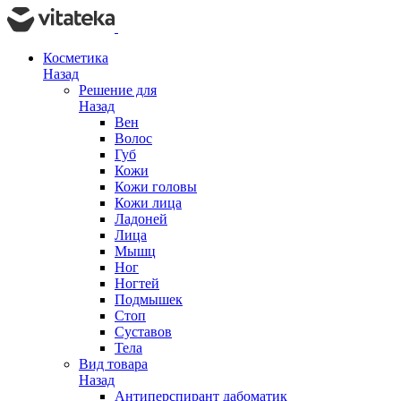
Косметика
Назад
Решение для
Назад
Вен
Волос
Губ
Кожи
Кожи головы
Кожи лица
Ладоней
Лица
Мышц
Ног
Ногтей
Подмышек
Стоп
Суставов
Тела
Вид товара
Назад
Антиперспирант дабоматик