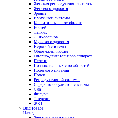
Женская репродуктивная система
Женского здоровья
Зрение
Иммунной системы
Когнитивные способности
Костей
Легких
ЛОР-органов
Мужского здоровья
Нервной системы
Общеукрепляющее
Опорно-двигательного аппарата
Печени
Познавательных способностей
Полезного питания
Почек
Репродуктивной системы
Сердечно-сосудистой системы
Сна
Фигуры
Энергии
ЖКТ
Вид товара
Назад
Жевательные пастилки