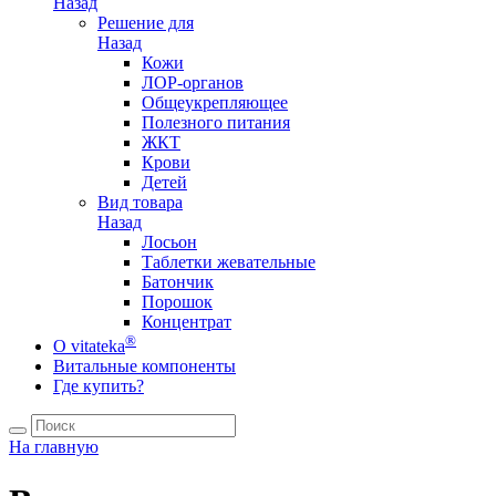
Назад
Решение для
Назад
Кожи
ЛОР-органов
Общеукрепляющее
Полезного питания
ЖКТ
Крови
Детей
Вид товара
Назад
Лосьон
Таблетки жевательные
Батончик
Порошок
Концентрат
®
О vitateka
Витальные компоненты
Где купить?
На главную