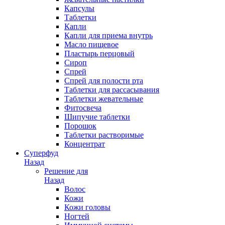
Капсулы
Таблетки
Капли
Капли для приема внутрь
Масло пищевое
Пластырь перцовый
Сироп
Спрей
Спрей для полости рта
Таблетки для рассасывания
Таблетки жевательные
Фитосвеча
Шипучие таблетки
Порошок
Таблетки растворимые
Концентрат
Суперфуд
Назад
Решение для
Назад
Волос
Кожи
Кожи головы
Ногтей