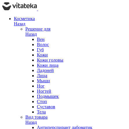
Косметика
Назад
Решение для
Назад
Вен
Волос
Губ
Кожи
Кожи головы
Кожи лица
Ладоней
Лица
Мышц
Ног
Ногтей
Подмышек
Стоп
Суставов
Тела
Вид товара
Назад
Антиперспирант дабоматик