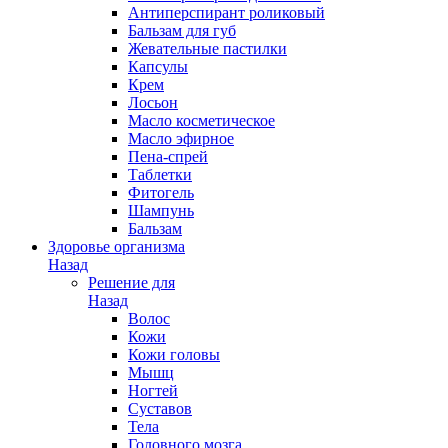
Антиперспирант роликовый
Бальзам для губ
Жевательные пастилки
Капсулы
Крем
Лосьон
Масло косметическое
Масло эфирное
Пена-спрей
Таблетки
Фитогель
Шампунь
Бальзам
Здоровье организма
Назад
Решение для
Назад
Волос
Кожи
Кожи головы
Мышц
Ногтей
Суставов
Тела
Головного мозга