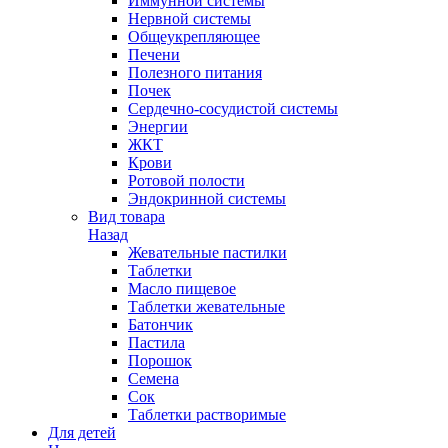
Иммунной системы
Нервной системы
Общеукрепляющее
Печени
Полезного питания
Почек
Сердечно-сосудистой системы
Энергии
ЖКТ
Крови
Ротовой полости
Эндокринной системы
Вид товара
Назад
Жевательные пастилки
Таблетки
Масло пищевое
Таблетки жевательные
Батончик
Пастила
Порошок
Семена
Сок
Таблетки растворимые
Для детей