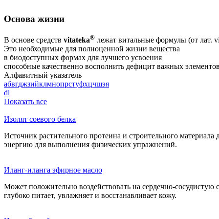
Основа жизни
®
В основе средств
vitateka
лежат витальные формулы (от лат. v
Это необходимые для полноценной жизни вещества
в биодоступных формах для лучшего усвоения
способные качественно восполнить дефицит важных элементов
Алфавитный указатель
а
б
в
г
д
ж
з
и
й
к
л
м
н
о
п
р
с
т
у
ф
х
ц
ч
ш
э
я
d
l
Показать все
Изолят соевого белка
Источник растительного протеина и строительного материала 
энергию для выполнения физических упражнений.
Иланг-иланга эфирное масло
Может положительно воздействовать на сердечно-сосудистую с
глубоко питает, увлажняет и восстанавливает кожу.