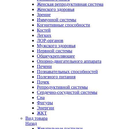
Женская репродуктивная система
Женского здоровья
Зрение
Иммунной системы
Когнитивные способности
Костей
Легких
ЛОР-органов
Мужского здоровья
Нервной системы
Общеукрепляющее
Опорно-двигательного аппарата
Печени
Познавательных способностей
Полезного питания
Почек
Репродуктивной системы
Сердечно-сосудистой системы
Сна
Фигуры
Энергии
ЖКТ
Вид товара
Назад
Жевательные пастилки