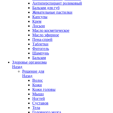
Антиперспирант роликовый
Бальзам для губ
Жевательные пастилки
Капсулы
Крем
Лосьон
Масло косметическое
Масло эфирное
Пена-спрей
Таблетки
Фитогель
Шампунь
Бальзам
Здоровье организма
Назад
Решение для
Назад
Волос
Кожи
Кожи головы
Мышц
Ногтей
Суставов
Тела
Головного мозга