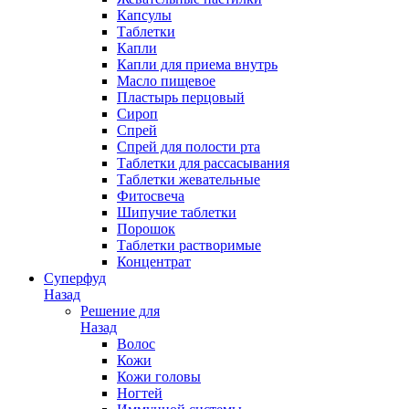
Капсулы
Таблетки
Капли
Капли для приема внутрь
Масло пищевое
Пластырь перцовый
Сироп
Спрей
Спрей для полости рта
Таблетки для рассасывания
Таблетки жевательные
Фитосвеча
Шипучие таблетки
Порошок
Таблетки растворимые
Концентрат
Суперфуд
Назад
Решение для
Назад
Волос
Кожи
Кожи головы
Ногтей