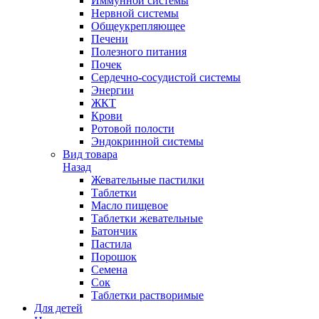
Иммунной системы
Нервной системы
Общеукрепляющее
Печени
Полезного питания
Почек
Сердечно-сосудистой системы
Энергии
ЖКТ
Крови
Ротовой полости
Эндокринной системы
Вид товара
Назад
Жевательные пастилки
Таблетки
Масло пищевое
Таблетки жевательные
Батончик
Пастила
Порошок
Семена
Сок
Таблетки растворимые
Для детей