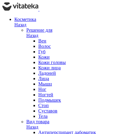
Косметика
Назад
Решение для
Назад
Вен
Волос
Губ
Кожи
Кожи головы
Кожи лица
Ладоней
Лица
Мышц
Ног
Ногтей
Подмышек
Стоп
Суставов
Тела
Вид товара
Назад
Антиперспирант дабоматик