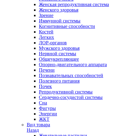
Женская репродуктивная система
Женского здоровья
Зрение
Иммунной системы
Когнитивные способности
Костей
Легких
ЛОР-органов
Мужского здоровья
Нервной системы
Общеукрепляющее
Опорно-двигательного аппарата
Печени
Познавательных способностей
Полезного питания
Почек
Репродуктивной системы
Сердечно-сосудистой системы
Сна
Фигуры
Энергии
ЖКТ
Вид товара
Назад
Жевательные пастилки