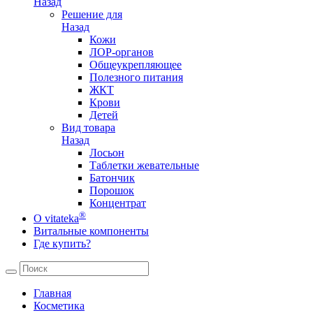
Назад
Решение для
Назад
Кожи
ЛОР-органов
Общеукрепляющее
Полезного питания
ЖКТ
Крови
Детей
Вид товара
Назад
Лосьон
Таблетки жевательные
Батончик
Порошок
Концентрат
®
О vitateka
Витальные компоненты
Где купить?
Главная
Косметика