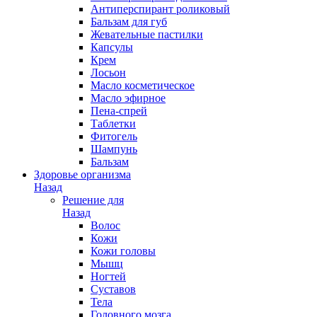
Антиперспирант роликовый
Бальзам для губ
Жевательные пастилки
Капсулы
Крем
Лосьон
Масло косметическое
Масло эфирное
Пена-спрей
Таблетки
Фитогель
Шампунь
Бальзам
Здоровье организма
Назад
Решение для
Назад
Волос
Кожи
Кожи головы
Мышц
Ногтей
Суставов
Тела
Головного мозга