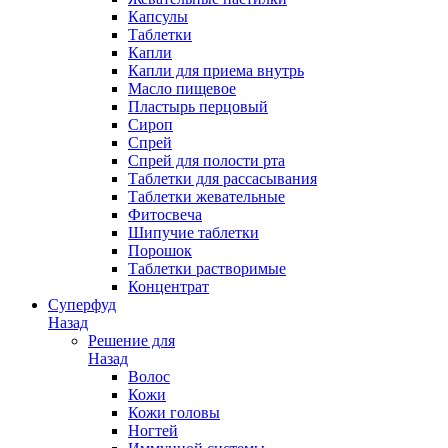
Капсулы
Таблетки
Капли
Капли для приема внутрь
Масло пищевое
Пластырь перцовый
Сироп
Спрей
Спрей для полости рта
Таблетки для рассасывания
Таблетки жевательные
Фитосвеча
Шипучие таблетки
Порошок
Таблетки растворимые
Концентрат
Суперфуд
Назад
Решение для
Назад
Волос
Кожи
Кожи головы
Ногтей