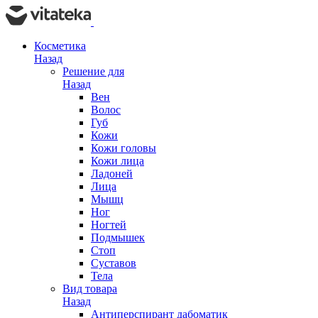
Косметика
Назад
Решение для
Назад
Вен
Волос
Губ
Кожи
Кожи головы
Кожи лица
Ладоней
Лица
Мышц
Ног
Ногтей
Подмышек
Стоп
Суставов
Тела
Вид товара
Назад
Антиперспирант дабоматик