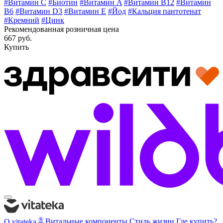
#Витамин C
#Биотин
#Витамин A
#Витамин B12
#Витамин
B6
#Витамин D3
#Витамин E
#Йод
#Кальция пантотенат
#Кремний
#Цинк
Рекомендованная розничная цена
667 руб.
Купить
®
О vitateka
Витальные компоненты
Стиль жизни
Где купить?