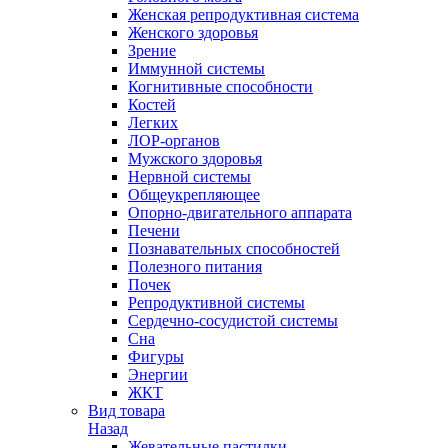
Женская репродуктивная система
Женского здоровья
Зрение
Иммунной системы
Когнитивные способности
Костей
Легких
ЛОР-органов
Мужского здоровья
Нервной системы
Общеукрепляющее
Опорно-двигательного аппарата
Печени
Познавательных способностей
Полезного питания
Почек
Репродуктивной системы
Сердечно-сосудистой системы
Сна
Фигуры
Энергии
ЖКТ
Вид товара
Назад
Жевательные пастилки