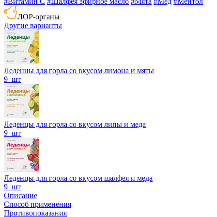
#Витамин C
#Шалфея эфирное масло
#Мята
#Мед
#Ментол
ЛОР-органы
Другие варианты
Леденцы для горла со вкусом лимона и мяты
9 шт
Леденцы для горла со вкусом липы и меда
9 шт
Леденцы для горла со вкусом шалфея и меда
9 шт
Описание
Способ применения
Противопоказания