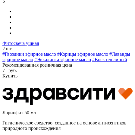
5
Фитосвеча ушная
2 шт
#Гвоздики эфирное масло
#Корицы эфирное масло
#Лаванды
эфирное масло
#Эвкалипта эфирное масло
#Воск пчелиный
Рекомендованная розничная цена
71 руб.
Купить
Лариофит 50 мл
Гигиеническое средство, созданное на основе антисептиков
природного происхождения