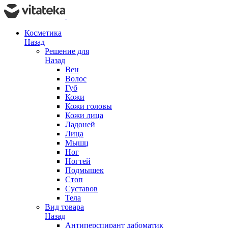
Косметика
Назад
Решение для
Назад
Вен
Волос
Губ
Кожи
Кожи головы
Кожи лица
Ладоней
Лица
Мышц
Ног
Ногтей
Подмышек
Стоп
Суставов
Тела
Вид товара
Назад
Антиперспирант дабоматик