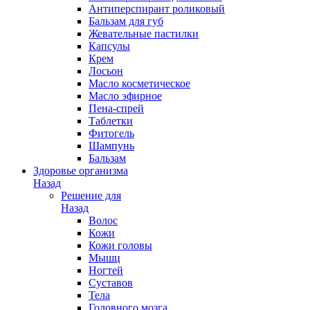
Антиперспирант роликовый
Бальзам для губ
Жевательные пастилки
Капсулы
Крем
Лосьон
Масло косметическое
Масло эфирное
Пена-спрей
Таблетки
Фитогель
Шампунь
Бальзам
Здоровье организма
Назад
Решение для
Назад
Волос
Кожи
Кожи головы
Мышц
Ногтей
Суставов
Тела
Головного мозга