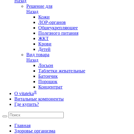
Назад
Решение для
Назад
Кожи
ЛОР-органов
Общеукрепляющее
Полезного питания
ЖКТ
Крови
Детей
Вид товара
Назад
Лосьон
Таблетки жевательные
Батончик
Порошок
Концентрат
®
О vitateka
Витальные компоненты
Где купить?
Главная
Здоровье организма