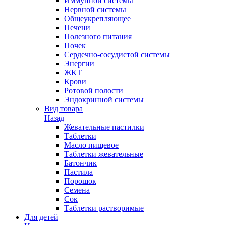
Иммунной системы
Нервной системы
Общеукрепляющее
Печени
Полезного питания
Почек
Сердечно-сосудистой системы
Энергии
ЖКТ
Крови
Ротовой полости
Эндокринной системы
Вид товара
Назад
Жевательные пастилки
Таблетки
Масло пищевое
Таблетки жевательные
Батончик
Пастила
Порошок
Семена
Сок
Таблетки растворимые
Для детей