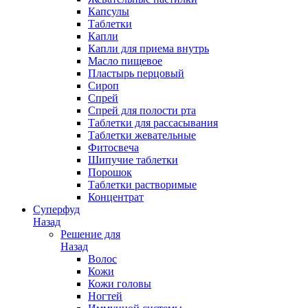
Капсулы
Таблетки
Капли
Капли для приема внутрь
Масло пищевое
Пластырь перцовый
Сироп
Спрей
Спрей для полости рта
Таблетки для рассасывания
Таблетки жевательные
Фитосвеча
Шипучие таблетки
Порошок
Таблетки растворимые
Концентрат
Суперфуд
Назад
Решение для
Назад
Волос
Кожи
Кожи головы
Ногтей