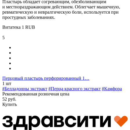
Пластырь обладает согревающим, обезболивающим
и местнораздражающим действием. Облегчает мышечную,
ревматическую и невралгическую боли, используется при
простудных заболеваниях.
Витатека
1
RUB
5
Перцовый пластырь перфорированный 1…
1 шт
#Белладонны экстракт
#Перца красного экстракт
#Камфора
Рекомендованная розничная цена
52 руб.
Купить