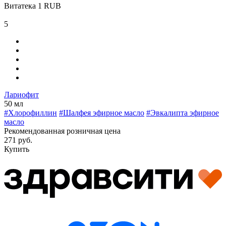
Витатека
1
RUB
5
Лариофит
50 мл
#Хлорофиллин
#Шалфея эфирное масло
#Эвкалипта эфирное
масло
Рекомендованная розничная цена
271 руб.
Купить