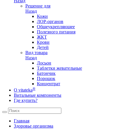
Назад
Решение для
Назад
Кожи
ЛОР-органов
Общеукрепляющее
Полезного питания
ЖКТ
Крови
Детей
Вид товара
Назад
Лосьон
Таблетки жевательные
Батончик
Порошок
Концентрат
®
О vitateka
Витальные компоненты
Где купить?
Главная
Здоровье организма