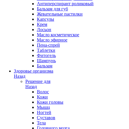
Антиперспирант роликовый
Бальзам для губ
Жевательные пастилки
Капсулы
Крем
Лосьон
Масло косметическое
Масло эфирное
Пена-спрей
Таблетки
Фитогель
Шампунь
Бальзам
Здоровье организма
Назад
Решение для
Назад
Волос
Кожи
Кожи головы
Мышц
Ногтей
Суставов
Тела
Головного мозга