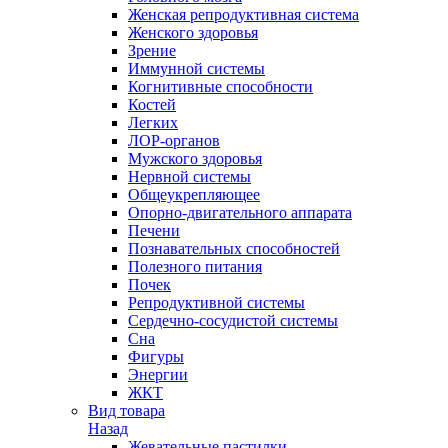
Женская репродуктивная система
Женского здоровья
Зрение
Иммунной системы
Когнитивные способности
Костей
Легких
ЛОР-органов
Мужского здоровья
Нервной системы
Общеукрепляющее
Опорно-двигательного аппарата
Печени
Познавательных способностей
Полезного питания
Почек
Репродуктивной системы
Сердечно-сосудистой системы
Сна
Фигуры
Энергии
ЖКТ
Вид товара
Назад
Жевательные пастилки