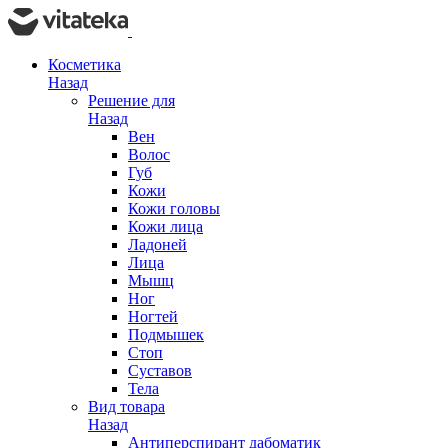
Косметика
Назад
Решение для
Назад
Вен
Волос
Губ
Кожи
Кожи головы
Кожи лица
Ладоней
Лица
Мышц
Ног
Ногтей
Подмышек
Стоп
Суставов
Тела
Вид товара
Назад
Антиперспирант дабоматик