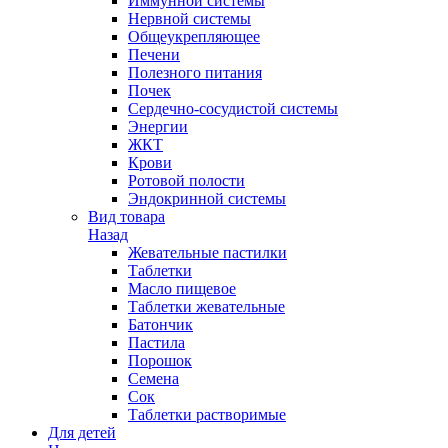
Иммунной системы
Нервной системы
Общеукрепляющее
Печени
Полезного питания
Почек
Сердечно-сосудистой системы
Энергии
ЖКТ
Крови
Ротовой полости
Эндокринной системы
Вид товара
Назад
Жевательные пастилки
Таблетки
Масло пищевое
Таблетки жевательные
Батончик
Пастила
Порошок
Семена
Сок
Таблетки растворимые
Для детей