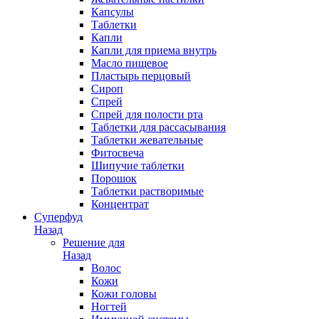
Капсулы
Таблетки
Капли
Капли для приема внутрь
Масло пищевое
Пластырь перцовый
Сироп
Спрей
Спрей для полости рта
Таблетки для рассасывания
Таблетки жевательные
Фитосвеча
Шипучие таблетки
Порошок
Таблетки растворимые
Концентрат
Суперфуд
Назад
Решение для
Назад
Волос
Кожи
Кожи головы
Ногтей